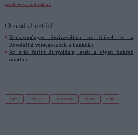
részletes számításokat.
Olvasd el ezt is!
Kedvezményes devizaváltás: az idővel és a
Revoluttal versenyeznek a bankok
Az erős forint árnyoldala, ezek a cégek buktak
miatta
forint
árfolyam
pénzváltás
deviza
euró