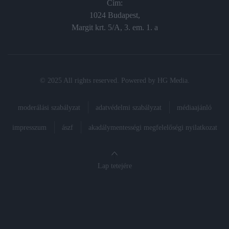
Cím:
1024 Budapest,
Margit krt. 5/A, 3. em. 1. a
© 2025 All rights reserved. Powered by
HG Media
.
moderálási szabályzat
adatvédelmi szabályzat
médiaajánló
impresszum
ászf
akadálymentességi megfelelőségi nyilatkozat
Lap tetejére