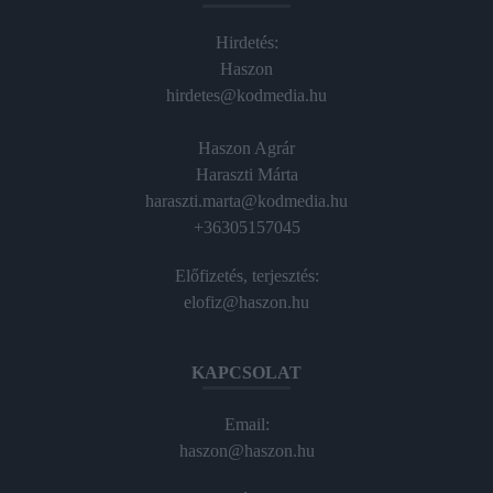
Hirdetés:
Haszon
hirdetes@kodmedia.hu
Haszon Agrár
Haraszti Márta
haraszti.marta@kodmedia.hu
+36305157045
Előfizetés, terjesztés:
elofiz@haszon.hu
KAPCSOLAT
Email:
haszon@haszon.hu