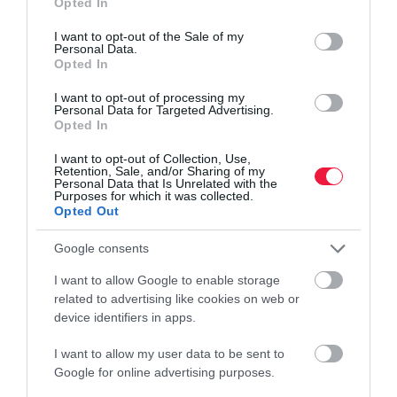
Opted In
use your data for below specified purposes in below Google
consent section.
I want to opt-out of the Sale of my
Personal Data.
LAKÁS
Opted In
Bérbeadod a lakásod? Erre ügyelj az adózásnál
I want to opt-out of processing my
Personal Data for Targeted Advertising.
Opted In
A felsőoktatási képzések hivatalos ponthatárainak kihirdetésével
minden évben felélénkül az albérletpiac. Mostanában sok
I want to opt-out of Collection, Use,
egyetemre és főiskolára felvételt nyert hallgató keres lakhatást,
Retention, Sale, and/or Sharing of my
Personal Data that Is Unrelated with the
ezért…
Purposes for which it was collected.
Opted Out
Google consents
I want to allow Google to enable storage
related to advertising like cookies on web or
device identifiers in apps.
I want to allow my user data to be sent to
Google for online advertising purposes.