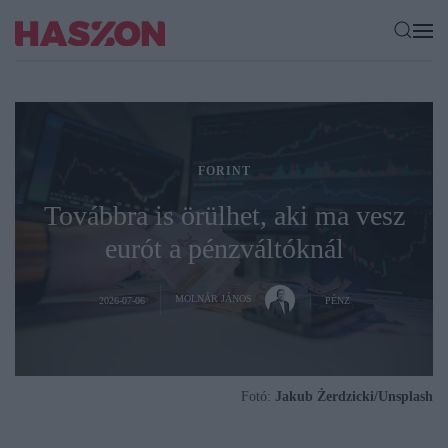
FORINT
Továbbra is örülhet, aki ma vesz
eurót a pénzváltóknál
MOLNÁR JÁNOS
2026-07-06
PÉNZ
Fotó:
Jakub Żerdzicki/Unsplash