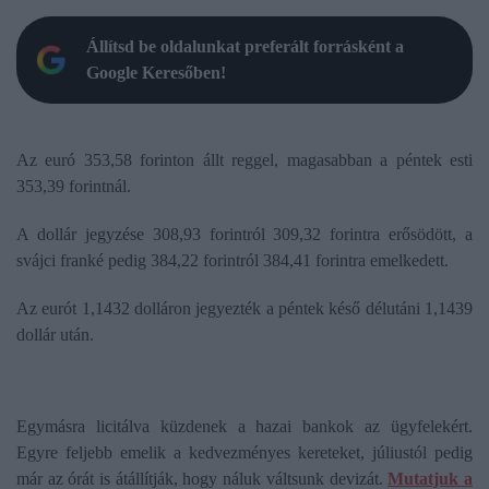
Állítsd be oldalunkat preferált forrásként a
Google Keresőben!
Az euró 353,58 forinton állt reggel, magasabban a péntek esti
353,39 forintnál.
A dollár jegyzése 308,93 forintról 309,32 forintra erősödött, a
svájci franké pedig 384,22 forintról 384,41 forintra emelkedett.
Az eurót 1,1432 dolláron jegyezték a péntek késő délutáni 1,1439
dollár után.
Egymásra licitálva küzdenek a hazai bankok az ügyfelekért.
Egyre feljebb emelik a kedvezményes kereteket, júliustól pedig
már az órát is átállítják, hogy náluk váltsunk devizát.
Mutatjuk a