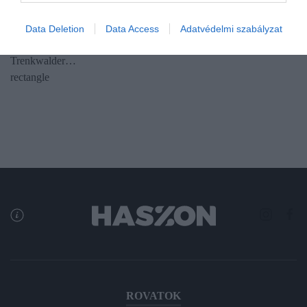
Az előző év azonos időszakához képest 8,5 százalékkal, 2430
forintra nőtt a fizikai munkát végző szak- és betanított munkások
Data Deletion
Data Access
Adatvédelmi szabályzat
átlagos bruttó órabére Magyarországon. Erről tanúskodik a
Trenkwalder…
rectangle
ROVATOK