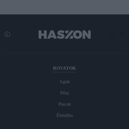
ROVATOK
Agrár
Pénz
Piacok
Életstílus