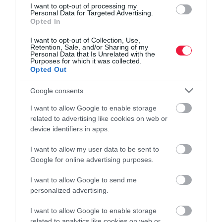
A központi bankok és a lakossági befektetők részéről
I want to opt-out of processing my
Personal Data for Targeted Advertising.
tapasztalható nagy aranykeresletre, nem lenne meglepő, ha az
Opted In
arany ára hosszú távon tovább emelkedne - a neves Goldman
Sachs befektetési bank 2026 decemberére már 4900 dolláros
I want to opt-out of Collection, Use,
Retention, Sale, and/or Sharing of my
árfolyamot jósol. A befektetőknek azonban óvatosnak kell
Personal Data that Is Unrelated with the
lenniük. A tőzsdei árfolyam gyors és erőteljes emelkedése növeli a
Purposes for which it was collected.
Opted Out
visszaesés vagy eladási hullám kockázatát, ha csökken a vásárlási
kedv.
Google consents
I want to allow Google to enable storage
related to advertising like cookies on web or
Miért veszik az aranyat?
device identifiers in apps.
I want to allow my user data to be sent to
Értékmegőrző képesség: az arany évezredek óta pénz és
Google for online advertising purposes.
értéktároló eszköz. Nem függ egyetlen ország gazdaságától
vagy valutájától.
I want to allow Google to send me
Infláció elleni védelem: Az arany ára jellemzően emelkedik,
personalized advertising.
ha a pénz értéke csökken.
I want to allow Google to enable storage
Válságállóság: Pénzügyi, politikai vagy geopolitikai
related to analytics like cookies on web or