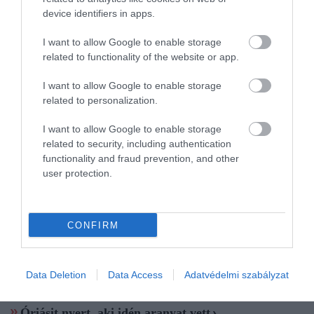
bizonytalanság idején az arany stabilitást kínál. Háborúk,
device identifiers in apps.
gazdasági válságok vagy tőzsdei összeomlások idején
gyakran nő a kereslet iránta.
I want to allow Google to enable storage
Diverzifikáció: Az arany ára nem korrelál erősen más
related to functionality of the website or app.
eszközök (részvények, kötvények, ingatlanok) értékével. Ez
I want to allow Google to enable storage
azt jelenti, hogy arany hozzáadásával egy portfólió kevésbé
related to personalization.
lesz kockázatos, kiegyensúlyozottabb.
Fizikai, kézzelfogható vagyon: a befektető akár ténylegesen
I want to allow Google to enable storage
is birtokolhatja (érme, rúd formájában). Ez pszichológiailag
related to security, including authentication
biztonságérzetet ad, és nem függ digitális rendszerektől vagy
functionality and fraud prevention, and other
bankoktól.
user protection.
De nem kockázatmentes: az arany nem termel hozamot
(nincs kamat, osztalék)., ára ingadozhat, rövid távon
veszteséget is okozhat. Tárolási és biztosítási költségek is
CONFIRM
felmerülhetnek.
Data Deletion
Data Access
Adatvédelmi szabályzat
Olvasd el ezt is!
Óriásit nyert, aki idén aranyat vett