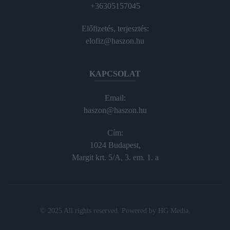
+36305157045
Előfizetés, terjesztés:
elofiz@haszon.hu
KAPCSOLAT
Email:
haszon@haszon.hu
Cím:
1024 Budapest,
Margit krt. 5/A, 3. em. 1. a
© 2025 All rights reserved. Powered by
HG Media
.