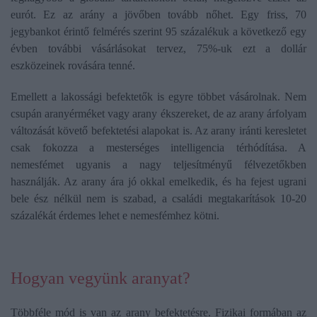
eurót. Ez az arány a jövőben tovább nőhet. Egy friss, 70
jegybankot érintő felmérés szerint 95 százalékuk a következő egy
évben további vásárlásokat tervez, 75%-uk ezt a dollár
eszközeinek rovására tenné.
Emellett a lakossági befektetők is egyre többet vásárolnak. Nem
csupán aranyérméket vagy arany ékszereket, de az arany árfolyam
változását követő befektetési alapokat is. Az arany iránti keresletet
csak fokozza a mesterséges intelligencia térhódítása. A
nemesfémet ugyanis a nagy teljesítményű félvezetőkben
használják. Az arany ára jó okkal emelkedik, és ha fejest ugrani
bele ész nélkül nem is szabad, a családi megtakarítások 10-20
százalékát érdemes lehet e nemesfémhez kötni.
Hogyan vegyünk aranyat?
Többféle mód is van az arany befektetésre. Fizikai formában az