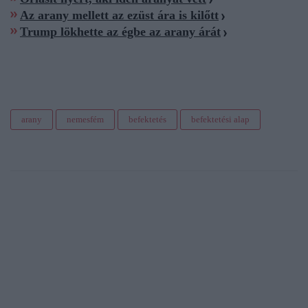
Az arany mellett az ezüst ára is kilőtt
Trump lökhette az égbe az arany árát
arany
nemesfém
befektetés
befektetési alap