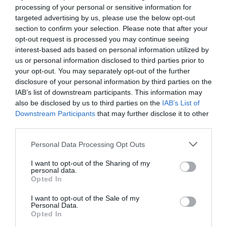
processing of your personal or sensitive information for
alkalmazott árkülönbségről amely plusz költséget jelenthet.
targeted advertising by us, please use the below opt-out
section to confirm your selection. Please note that after your
De akkor mégis miként részesedhetünk kockázatmentesebb és
opt-out request is processed you may continue seeing
egyszerűbb módon az arany árfolyamának szárnyalásából? Nos,
interest-based ads based on personal information utilized by
akár már néhány tízezer forintért megvásárolhatjuk az Erste, a
us or personal information disclosed to third parties prior to
CIB, az MBH és a VIG Alapkezelő az arany tőzsdei árát követő
your opt-out. You may separately opt-out of the further
disclosure of your personal information by third parties on the
befektetési alapok befektetési jegyeit. Ezen felül több külföldi
IAB’s list of downstream participants. This information may
konstrukció is elérhető a hazai online brókereknél vagy
also be disclosed by us to third parties on the
IAB’s List of
privátbankároknál. Ilyen például az amerikai SPDR Gold Shares
Downstream Participants
that may further disclose it to other
ETF, amely 1013 tonna, vagy az iShares Gold Trust, amelyik 484
third parties.
tonna aranyfedezettel rendelkezik. A két alap együttesen közel
Please note that this website/app uses one or more Google
183 milliárd dollár értékű aranyat tart, ami nagyjából Kína
Personal Data Processing Opt Outs
services and may gather and store information including but
aranytartalékának kétharmada. Népszerűségük jól mutatja a
not limited to your visit or usage behaviour. You may click to
I want to opt-out of the Sharing of my
lakossági befektetők jelentős szerepét az aranyárak
personal data.
grant or deny consent to Google and its third-party tags to
Opted In
emelkedésében.
use your data for below specified purposes in below Google
consent section.
I want to opt-out of the Sale of my
Merre tovább?
Personal Data.
Opted In