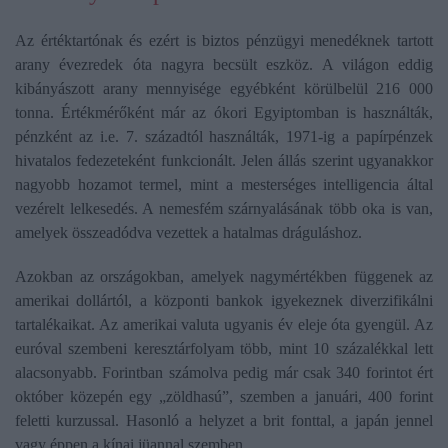
Az értéktartónak és ezért is biztos pénzügyi menedéknek tartott
arany évezredek óta nagyra becsült eszköz. A világon eddig
kibányászott arany mennyisége egyébként körülbelül 216 000
tonna. Értékmérőként már az ókori Egyiptomban is használták,
pénzként az i.e. 7. századtól használták, 1971-ig a papírpénzek
hivatalos fedezeteként funkcionált. Jelen állás szerint ugyanakkor
nagyobb hozamot termel, mint a mesterséges intelligencia által
vezérelt lelkesedés. A nemesfém szárnyalásának több oka is van,
amelyek összeadódva vezettek a hatalmas dráguláshoz.
Azokban az országokban, amelyek nagymértékben függenek az
amerikai dollártól, a központi bankok igyekeznek diverzifikálni
tartalékaikat. Az amerikai valuta ugyanis év eleje óta gyengül. Az
euróval szembeni keresztárfolyam több, mint 10 százalékkal lett
alacsonyabb. Forintban számolva pedig már csak 340 forintot ért
október közepén egy „zöldhasú”, szemben a januári, 400 forint
feletti kurzussal. Hasonló a helyzet a brit fonttal, a japán jennel
vagy éppen a kínai jüannal szemben.