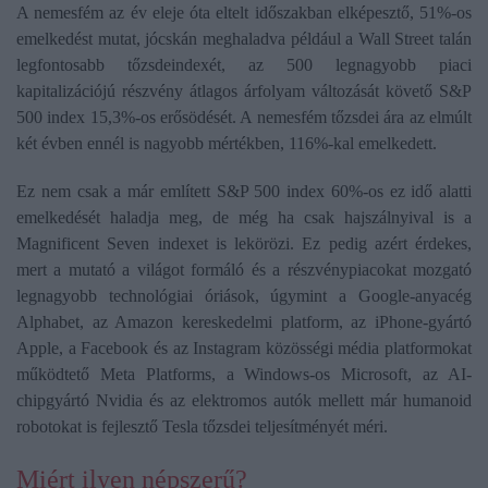
A nemesfém az év eleje óta eltelt időszakban elképesztő, 51%-os
emelkedést mutat, jócskán meghaladva például a Wall Street talán
legfontosabb tőzsdeindexét, az 500 legnagyobb piaci
kapitalizációjú részvény átlagos árfolyam változását követő S&P
500 index 15,3%-os erősödését. A nemesfém tőzsdei ára az elmúlt
két évben ennél is nagyobb mértékben, 116%-kal emelkedett.
Ez nem csak a már említett S&P 500 index 60%-os ez idő alatti
emelkedését haladja meg, de még ha csak hajszálnyival is a
Magnificent Seven indexet is lekörözi. Ez pedig azért érdekes,
mert a mutató a világot formáló és a részvénypiacokat mozgató
legnagyobb technológiai óriások, úgymint a Google-anyacég
Alphabet, az Amazon kereskedelmi platform, az iPhone-gyártó
Apple, a Facebook és az Instagram közösségi média platformokat
működtető Meta Platforms, a Windows-os Microsoft, az AI-
chipgyártó Nvidia és az elektromos autók mellett már humanoid
robotokat is fejlesztő Tesla tőzsdei teljesítményét méri.
Miért ilyen népszerű?