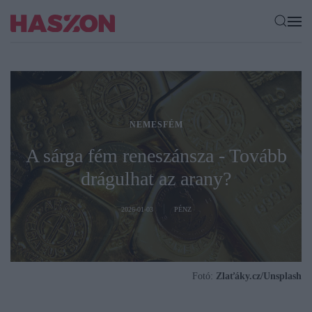
NEMESFÉM
A sárga fém reneszánsza - Tovább
drágulhat az arany?
2026-01-03
PÉNZ
Fotó:
Zlaťáky.cz/Unsplash