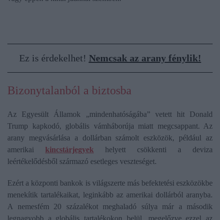
Ez is érdekelhet!
Nemcsak az arany fénylik!
Bizonytalanból a biztosba
Az Egyesült Államok „mindenhatóságába” vetett hit Donald
Trump kapkodó, globális vámháborúja miatt megcsappant. Az
arany megvásárlása a dollárban számolt eszközök, például az
amerikai
kincstárjegyek
helyett csökkenti a deviza
leértékelődésből származó esetleges veszteséget.
Ezért a központi bankok is világszerte más befektetési eszközökbe
menekítik tartalékaikat, leginkább az amerikai dollárból aranyba.
A nemesfém 20 százalékot meghaladó súlya már a második
legnagyobb a globális tartalékokon belül, megelőzve ezzel az