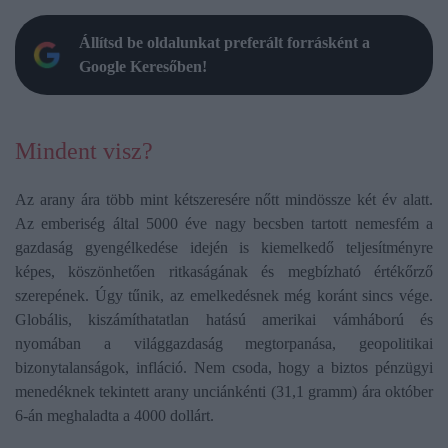
Állítsd be oldalunkat preferált forrásként a
Google Keresőben!
Mindent visz?
Az arany ára több mint kétszeresére nőtt mindössze két év alatt.
Az emberiség által 5000 éve nagy becsben tartott nemesfém a
gazdaság gyengélkedése idején is kiemelkedő teljesítményre
képes, köszönhetően ritkaságának és megbízható értékőrző
szerepének. Úgy tűnik, az emelkedésnek még koránt sincs vége.
Globális, kiszámíthatatlan hatású amerikai vámháború és
nyomában a világgazdaság megtorpanása, geopolitikai
bizonytalanságok, infláció. Nem csoda, hogy a biztos pénzügyi
menedéknek tekintett arany unciánkénti (31,1 gramm) ára október
6-án meghaladta a 4000 dollárt.