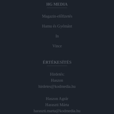
HG MEDIA
Magazin-előfizetés
Hamu és Gyémánt
In
Vince
ÉRTÉKESÍTÉS
Hirdetés:
Haszon
hirdetes@kodmedia.hu
Haszon Agrár
Haraszti Márta
haraszti.marta@kodmedia.hu