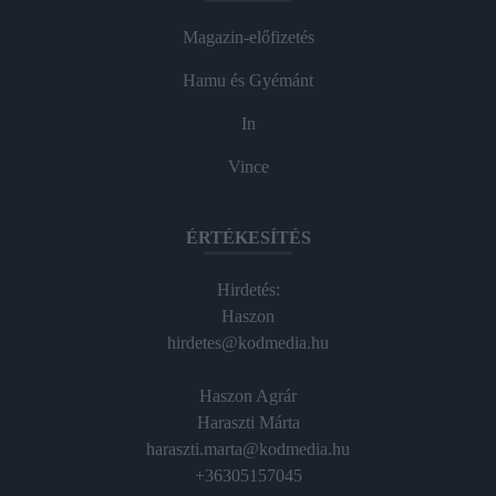
Magazin-előfizetés
Hamu és Gyémánt
In
Vince
ÉRTÉKESÍTÉS
Hirdetés:
Haszon
hirdetes@kodmedia.hu
Haszon Agrár
Haraszti Márta
haraszti.marta@kodmedia.hu
+36305157045