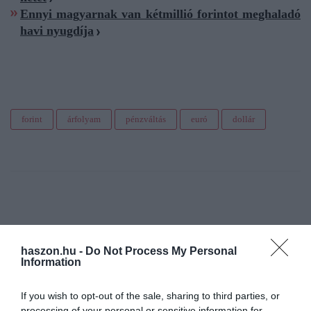
Ennyi magyarnak van kétmillió forintot meghaladó
havi nyugdíja
forint
árfolyam
pénzváltás
euró
dollár
haszon.hu -
Do Not Process My Personal
Information
If you wish to opt-out of the sale, sharing to third parties, or
processing of your personal or sensitive information for