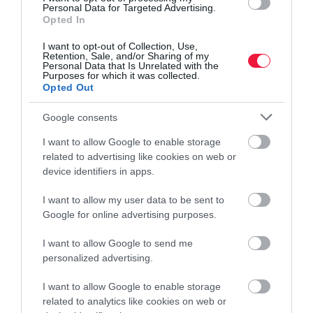
Personal Data for Targeted Advertising.
pénzügyekről van szó, ám a „fiatal vagyok még” és az „úgysem
Opted In
érem meg” típusú tévhitek egyenes utat jelentenek a jövőbeni
anyagi csődhöz.
I want to opt-out of Collection, Use,
Retention, Sale, and/or Sharing of my
Personal Data that Is Unrelated with the
Purposes for which it was collected.
Opted Out
Google consents
I want to allow Google to enable storage
related to advertising like cookies on web or
device identifiers in apps.
I want to allow my user data to be sent to
Google for online advertising purposes.
I want to allow Google to send me
personalized advertising.
I want to allow Google to enable storage
related to analytics like cookies on web or