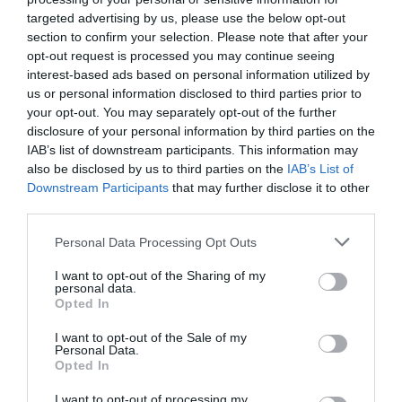
targeted advertising by us, please use the below opt-out
section to confirm your selection. Please note that after your
opt-out request is processed you may continue seeing
interest-based ads based on personal information utilized by
us or personal information disclosed to third parties prior to
your opt-out. You may separately opt-out of the further
disclosure of your personal information by third parties on the
IAB’s list of downstream participants. This information may
also be disclosed by us to third parties on the
IAB’s List of
Downstream Participants
that may further disclose it to other
third parties.
Please note that this website/app uses one or more Google
Personal Data Processing Opt Outs
services and may gather and store information including but
not limited to your visit or usage behaviour. You may click to
I want to opt-out of the Sharing of my
personal data.
grant or deny consent to Google and its third-party tags to
Opted In
use your data for below specified purposes in below Google
NYUGDÍJ
consent section.
I want to opt-out of the Sale of my
Personal Data.
Tévhitek, amivel tönkreteheted a saját nyugdíjadat
Opted In
Sokan hajlamosak struccpolitikát folytatni, ha az időskori
I want to opt-out of processing my