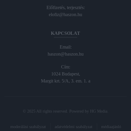
Előfizetés, terjesztés:
elofiz@haszon.hu
KAPCSOLAT
Email:
haszon@haszon.hu
Cím:
1024 Budapest,
Margit krt. 5/A, 3. em. 1. a
© 2025 All rights reserved. Powered by
HG Media
.
moderálási szabályzat
adatvédelmi szabályzat
médiaajánló