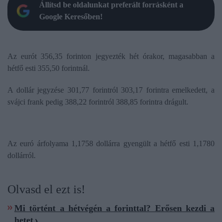
Állítsd be oldalunkat preferált forrásként a
Google Keresőben!
Az eurót 356,35 forinton jegyezték hét órakor, magasabban a
hétfő esti 355,50 forintnál.
A dollár jegyzése 301,77 forintról 303,17 forintra emelkedett, a
svájci frank pedig 388,22 forintról 388,85 forintra drágult.
Az euró árfolyama 1,1758 dollárra gyengült a hétfő esti 1,1780
dollárról.
Olvasd el ezt is!
Mi történt a hétvégén a forinttal? Erősen kezdi a
hetet