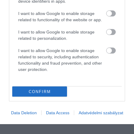
device identifiers in apps.
I want to allow Google to enable storage
related to functionality of the website or app.
I want to allow Google to enable storage
related to personalization.
I want to allow Google to enable storage
related to security, including authentication
KÖZLEKEDÉS
functionality and fraud prevention, and other
user protection.
Ennyivel drágult a budapesti taxizás
Augusztus 1-től drágább taxival utazni Budapesten, miután
CONFIRM
megszűnt a taxirendelet legutóbbi módosítása.
rectangle
Data Deletion
Data Access
Adatvédelmi szabályzat