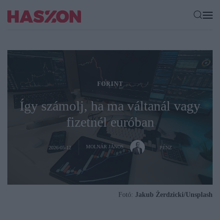
FORINT
Így számolj, ha ma váltanál vagy
fizetnél euróban
MOLNÁR JÁNOS
2026-05-12
PÉNZ
Fotó:
Jakub Żerdzicki/Unsplash