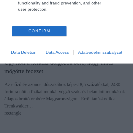
functionality and fraud prevention, and other
user protection.
CONFIRM
Data Deletion
Data Access
Adatvédelmi szabályzat
MUNKA
Úgy nőtt a kétkezi dolgozók bére, hogy nincs
mögötte fedezet
Az előző év azonos időszakához képest 8,5 százalékkal, 2430
forintra nőtt a fizikai munkát végző szak- és betanított munkások
átlagos bruttó órabére Magyarországon. Erről tanúskodik a
Trenkwalder…
rectangle