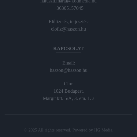
haraszti.marta@kodmedia.hu
+36305157045
Előfizetés, terjesztés:
elofiz@haszon.hu
KAPCSOLAT
Email:
haszon@haszon.hu
Cím:
1024 Budapest,
Margit krt. 5/A, 3. em. 1. a
© 2025 All rights reserved. Powered by
HG Media
.