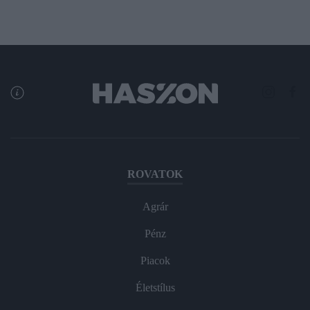
ROVATOK
Agrár
Pénz
Piacok
Életstílus