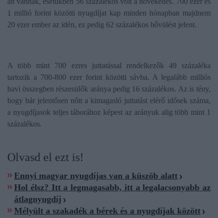
an vannak, esetükben 56 százalékos volt a növekedés. 700 ezer és
1 millió forint közötti nyugdíjat kap minden hónapban majdnem
20 ezer ember az idén, ez pedig 62 százalékos bővülést jelent.
A több mint 700 ezres juttatással rendelkezők 49 százaléka
tartozik a 700-800 ezer forint közötti sávba. A legalább milliós
havi összegben részesülők aránya pedig 16 százalékos. Az is tény,
hogy bár jelentősen nőtt a kimagasló juttatást elérő idősek száma,
a nyugdíjasok teljes táborához képest az arányuk alig több mint 1
százalékos.
Olvasd el ezt is!
Ennyi magyar nyugdíjas van a küszöb alatt
Hol élsz? Itt a legmagasabb, itt a legalacsonyabb az
átlagnyugdíj
Mélyült a szakadék a bérek és a nyugdíjak között