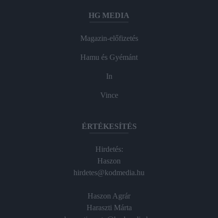
HG MEDIA
Magazin-előfizetés
Hamu és Gyémánt
In
Vince
ÉRTÉKESÍTÉS
Hirdetés:
Haszon
hirdetes@kodmedia.hu
Haszon Agrár
Haraszti Márta