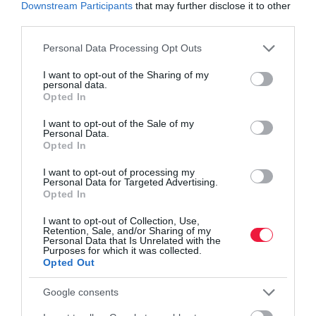
Downstream Participants
that may further disclose it to other
third parties.
Please note that this website/app uses one or more Google
Personal Data Processing Opt Outs
services and may gather and store information including but
not limited to your visit or usage behaviour. You may click to
I want to opt-out of the Sharing of my
personal data.
grant or deny consent to Google and its third-party tags to
Opted In
use your data for below specified purposes in below Google
consent section.
I want to opt-out of the Sale of my
Personal Data.
Opted In
I want to opt-out of processing my
Personal Data for Targeted Advertising.
Opted In
VENDÉGLÁTÁS
I want to opt-out of Collection, Use,
Retention, Sale, and/or Sharing of my
Hungaroring 2026: ilyen árakra számíthatnak idén
Personal Data that Is Unrelated with the
Purposes for which it was collected.
a fanok
Opted Out
Július utolsó hétvégéjén 40. alkalommal bőgnek fel a motorok a
Google consents
Hungaroringen, az érdeklődés viszont változatlan. Péntekre és