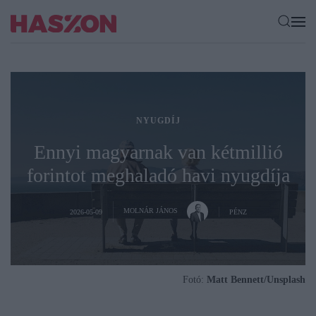
NYUGDÍJ
Ennyi magyarnak van kétmillió
forintot meghaladó havi nyugdíja
MOLNÁR JÁNOS
2026-05-09
PÉNZ
Fotó:
Matt Bennett/Unsplash