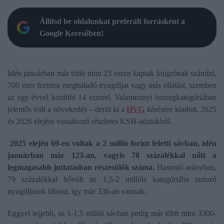
Állítsd be oldalunkat preferált forrásként a
Google Keresőben!
Idén januárban már több mint 23 ezren kaptak kiugrónak számító,
700 ezer forintot meghaladó nyugdíjat vagy más ellátást, szemben
az egy évvel korábbi 14 ezerrel. Valamennyi összegkategóriában
jelentős volt a növekedés – derül ki a
HVG
kérésére kiadott, 2025
és 2026 elejére vonatkozó részletes KSH-adatokból.
2025 elején 69-en voltak a 2 millió forint feletti sávban, idén
januárban már 123-an, vagyis 78 százalékkal nőtt a
legmagasabb juttatásban részesülők száma.
Hasonló arányban,
79 százalékkal bővült az 1,5-2 milliós kategóriába tartozó
nyugdíjasok tábora, így már 336-an vannak.
Eggyel lejjebb, az 1-1,5 millió sávban pedig már több mint 3300-