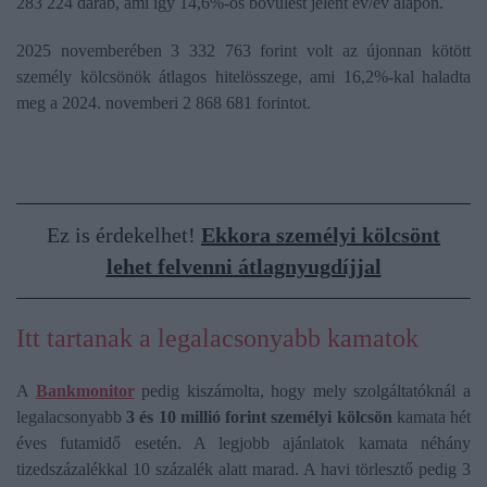
283 224 darab, ami így 14,6%-os bővülést jelent év/év alapon.
2025 novemberében 3 332 763 forint volt az újonnan kötött
személy kölcsönök átlagos hitelösszege, ami 16,2%-kal haladta
meg a 2024. novemberi 2 868 681 forintot.
Ez is érdekelhet!
Ekkora személyi kölcsönt
lehet felvenni átlagnyugdíjjal
Itt tartanak a legalacsonyabb kamatok
A
Bankmonitor
pedig kiszámolta, hogy mely szolgáltatóknál a
legalacsonyabb
3 és 10 millió forint személyi kölcsön
kamata hét
éves futamidő esetén. A legjobb ajánlatok kamata néhány
tizedszázalékkal 10 százalék alatt marad. A havi törlesztő pedig 3