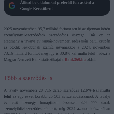
Állítsd be oldalunkat preferált forrásként a
Google Keresőben!
2025 novemberében 95,7 milliárd forintot tett ki az újonnan kötött
személyihitel-szerződések szerződéses összege. Bár ez az
eredmény a tavalyi év január-novemberi időszakán belül csupán
az ötödik legjobbnak számít, ugyanakkor a 2024. novemberi
73,16 milliárd forintot még így is 30,8%-kal múlta felül - idézi a
Magyar Nemzeti Bank statisztikáját a
Bank360.hu
oldal.
Több a szerződés is
A tavaly novemberi 28 716 darab szerződés
12,6%-kal múlta
felül
az egy évvel korábbi 25 503-as szerződésszámot. A tavalyi
év első tizenegy hónapjában összesen 324 777 darab
személyihitel-szerződés köttetett, míg 2024 azonos időszakában