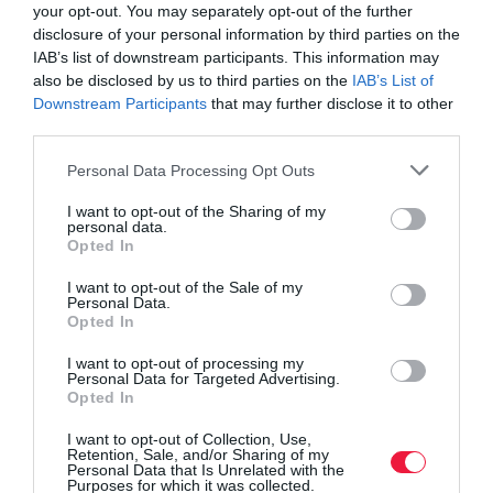
your opt-out. You may separately opt-out of the further
disclosure of your personal information by third parties on the
IAB’s list of downstream participants. This information may
also be disclosed by us to third parties on the
IAB’s List of
Downstream Participants
that may further disclose it to other
third parties.
Please note that this website/app uses one or more Google
Personal Data Processing Opt Outs
services and may gather and store information including but
not limited to your visit or usage behaviour. You may click to
I want to opt-out of the Sharing of my
personal data.
grant or deny consent to Google and its third-party tags to
Opted In
use your data for below specified purposes in below Google
consent section.
I want to opt-out of the Sale of my
Personal Data.
Opted In
I want to opt-out of processing my
Personal Data for Targeted Advertising.
Opted In
I want to opt-out of Collection, Use,
Retention, Sale, and/or Sharing of my
Personal Data that Is Unrelated with the
Purposes for which it was collected.