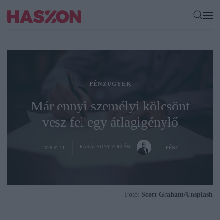
PÉNZÜGYEK
Már ennyi személyi kölcsönt
vesz fel egy átlagigénylő
KARÁCSONY ZOLTÁN
2026-01-11
PÉNZ
Fotó:
Scott Graham/Unsplash