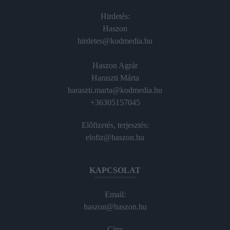
Hirdetés:
Haszon
hirdetes@kodmedia.hu
Haszon Agrár
Haraszti Márta
haraszti.marta@kodmedia.hu
+36305157045
Előfizetés, terjesztés:
elofiz@haszon.hu
KAPCSOLAT
Email:
haszon@haszon.hu
Cím: