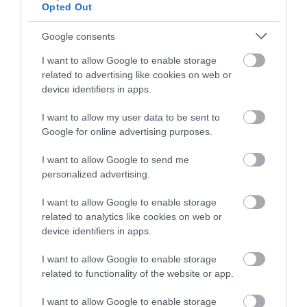
Opted Out
Google consents
ÁLLÁS
I want to allow Google to enable storage
related to advertising like cookies on web or
Így szabályos a nyári szakmai gyakorlat cégeknél
device identifiers in apps.
A nyári kötelező szakmai gyakorlat nemcsak a diákok számára
I want to allow my user data to be sent to
jelent lehetőséget arra, hogy valódi munkatapasztalatot
Google for online advertising purposes.
szerezzenek, hanem a fogadó cégeknek is alkalmat kínál arra,
I want to allow Google to send me
hogy fiatal, motivált…
personalized advertising.
I want to allow Google to enable storage
related to analytics like cookies on web or
device identifiers in apps.
I want to allow Google to enable storage
related to functionality of the website or app.
I want to allow Google to enable storage