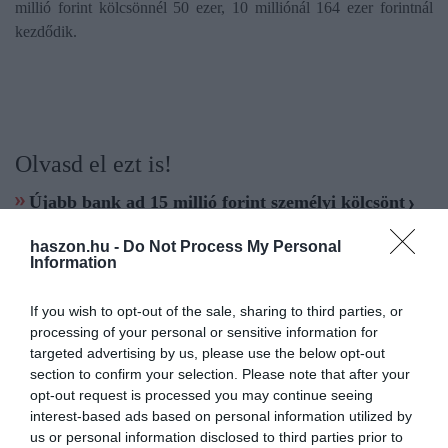
millió forint kölcsönnél 50 ezer, 10 milliónál 164 ezer forintnál
kezdődik.
Olvasd el ezt is!
Újabb bank ad 15 millió forint személyi kölcsönt
Itt húzzák meg a bankok a felső korhatárt a
haszon.hu -
Do Not Process My Personal
hitelezésben
Information
Hasítanak a lakáshitelek és a személyi kölcsönök
If you wish to opt-out of the sale, sharing to third parties, or
processing of your personal or sensitive information for
hitel
pénzügyek
személyi kölcsön
kamat
mnb
targeted advertising by us, please use the below opt-out
section to confirm your selection. Please note that after your
opt-out request is processed you may continue seeing
interest-based ads based on personal information utilized by
us or personal information disclosed to third parties prior to