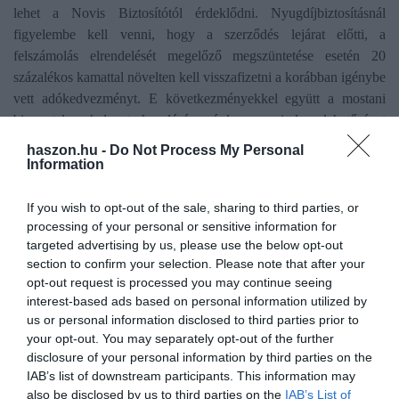
lehet a Novis Biztosítótól érdeklődni. Nyugdíjbiztosításnál
figyelembe kell venni, hogy a szerződés lejárat előtti, a
felszámolás elrendelését megelőző megszüntetése esetén 20
százalékos kamattal növelten kell visszafizetni a korábban igénybe
vett adókedvezményt. E következményekkel együtt a mostani
bizonytalan helyzet kezelésére érdemes minden lehetőséget
elemezni és a szerződés adta keretek közt dönteni a biztosítási
haszon.hu -
Do Not Process My Personal
szerződés sorsáról.
Information
If you wish to opt-out of the sale, sharing to third parties, or
A Novis Biztosító Magyarországon határon átnyúló
processing of your personal or sensitive information for
életbiztosítóként tevékenykedik, azonban immár közel öt éve nem
targeted advertising by us, please use the below opt-out
section to confirm your selection. Please note that after your
köthet új biztosítási szerződéseket itthon. A közjó védelmére uniós
opt-out request is processed you may continue seeing
jogosítvánnyal rendelkező MNB korábbi határozott lépései
interest-based ads based on personal information utilized by
(termékei értékesítésének megtiltása) ugyanis megakadályozták a
us or personal information disclosed to third parties prior to
társaság hazai ügyfélkörének további növekedését. Az MNB a
your opt-out. You may separately opt-out of the further
továbbiakban is tájékoztatja majd az érintett magyarországi
disclosure of your personal information by third parties on the
ügyfeleket a szlovák felektől tudomására jutó információkról.
IAB’s list of downstream participants. This information may
(Forrás: MNB)
also be disclosed by us to third parties on the
IAB’s List of