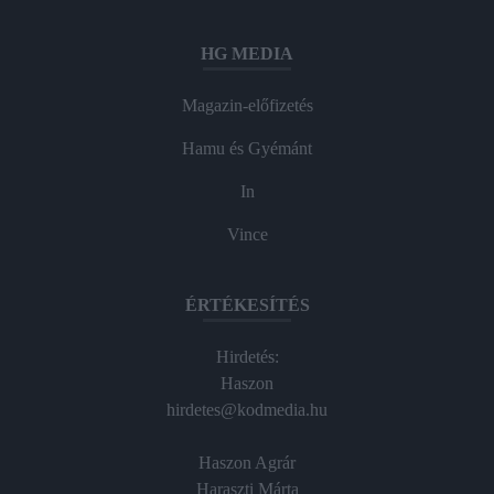
HG MEDIA
Magazin-előfizetés
Hamu és Gyémánt
In
Vince
ÉRTÉKESÍTÉS
Hirdetés:
Haszon
hirdetes@kodmedia.hu
Haszon Agrár
Haraszti Márta