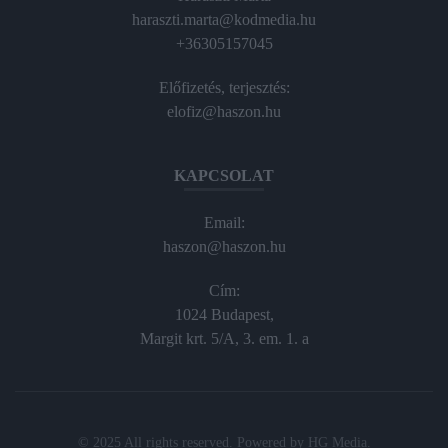
haraszti.marta@kodmedia.hu
+36305157045
Előfizetés, terjesztés:
elofiz@haszon.hu
KAPCSOLAT
Email:
haszon@haszon.hu
Cím:
1024 Budapest,
Margit krt. 5/A, 3. em. 1. a
© 2025 All rights reserved. Powered by
HG Media
.