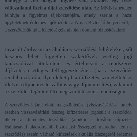
mintegy 4 700 magyar ügyfele van, akiknek egy része
változatlanul fizeti a díjat szerződése után.
Az MNB ismételten
felhívja a figyelmet tájékoztatójára, amely szerint a hazai
ügyfeleknek érdemes tájékozódni a Novis Biztosító helyzetéről, s
a szerződésük adta lehetőségeik alapján dönteni biztosításukról.
Javasolt átolvasni az általános szerződési feltételeket, sőt
hasznos lehet független szakértővel, esetleg jogi
tanácsadóval áttekinteni és értelmezni a rendszeres
díjfizetés esetleges felfüggesztésének (ha a szerződés
rendelkezik róla, ilyen lehet pl. a díjfizetés szüneteltetése,
illetve a díjmentes leszállítás vagy díjmentesítés), valamint
a szerződés lejárat előtti megszüntetésének lehetőségeit.
A szerződés lejárat előtti megszüntetése (visszavásárlása, amely
esetben visszavásárlási összeg kifizetésére jogosult a szerződő),
illetve a díjmentes leszállítás (amikor a további díjfizetés
leállításával alacsonyabb biztosítási összeggel maradhat fenn a
szerződés) esetén várható kifizetések aktuális összegéről érdemes