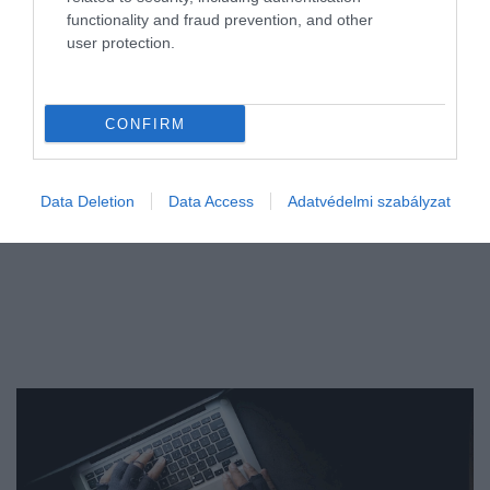
marketingeszközzé váltak a digitális alkalmazások, a láncok pedig
functionality and fraud prevention, and other
egyre kreatívabb hűségrendszerekkel versenyeznek a magyar
user protection.
vásárlók kegyeiért és…
CONFIRM
Data Deletion
Data Access
Adatvédelmi szabályzat