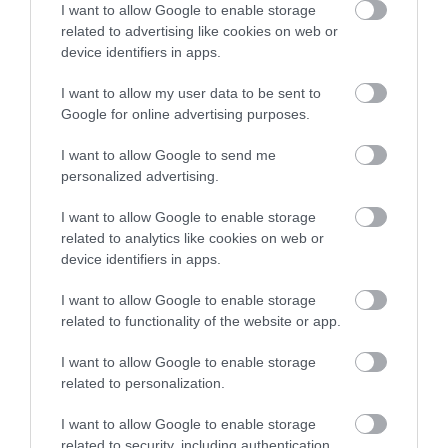
I want to allow Google to enable storage
related to advertising like cookies on web or
device identifiers in apps.
I want to allow my user data to be sent to
Google for online advertising purposes.
I want to allow Google to send me
personalized advertising.
I want to allow Google to enable storage
related to analytics like cookies on web or
device identifiers in apps.
I want to allow Google to enable storage
related to functionality of the website or app.
KERESKEDELEM
Kuponok, pontok: így díjazzák a boltláncok a
I want to allow Google to enable storage
vásárlói hűséget
related to personalization.
I want to allow Google to enable storage
A hazai kiskereskedelemben és vendéglátásban alapvető
related to security, including authentication