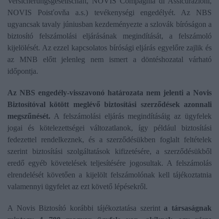
Versicherungsgesellschaft, NOVIS Compagnia di Assicurazioni,
NOVIS Poisťovňa a.s.) tevékenységi engedélyét. Az NBS
ugyancsak tavaly júniusban kezdeményezte a szlovák bíróságon a
biztosító felszámolási eljárásának megindítását, a felszámoló
kijelölését. Az ezzel kapcsolatos bírósági eljárás egyelőre zajlik és
az MNB előtt jelenleg nem ismert a döntéshozatal várható
időpontja.
Az NBS engedély-visszavonó határozata nem jelenti a Novis
Biztosítóval kötött meglévő biztosítási szerződések azonnali
megszűnését.
A felszámolási eljárás megindításáig az ügyfelek
jogai és kötelezettségei változatlanok, így például biztosítási
fedezettel rendelkeznek, és a szerződésükben foglalt feltételek
szerint biztosítási szolgáltatások kifizetésére, a szerződésükből
eredő egyéb követelések teljesítésére jogosultak. A felszámolás
elrendelését követően a kijelölt felszámolónak kell tájékoztatnia
valamennyi ügyfelet az ezt követő lépésekről.
A Novis Biztosító korábbi tájékoztatása szerint
a társaságnak