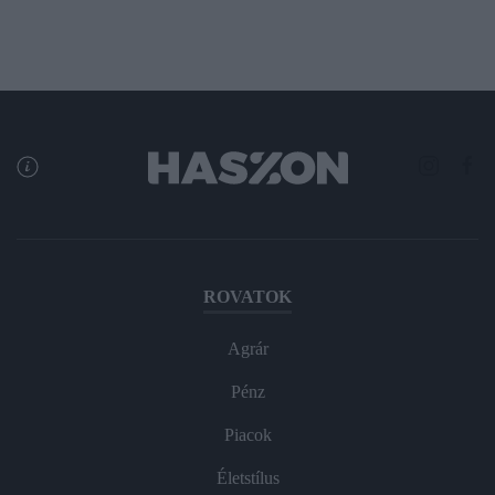
ROVATOK
Agrár
Pénz
Piacok
Életstílus