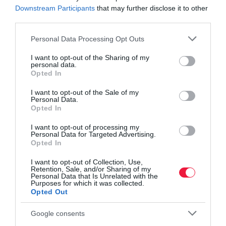
Downstream Participants
that may further disclose it to other
third parties.
biztosító
biztosítás
engedély
visszavonás
Please note that this website/app uses one or more Google
Personal Data Processing Opt Outs
services and may gather and store information including but
bíróság
ítélet
jegybank
mnb
novis biztosító
not limited to your visit or usage behaviour. You may click to
I want to opt-out of the Sharing of my
personal data.
bizonytalanság
grant or deny consent to Google and its third-party tags to
Opted In
use your data for below specified purposes in below Google
consent section.
I want to opt-out of the Sale of my
Personal Data.
Opted In
I want to opt-out of processing my
Personal Data for Targeted Advertising.
Opted In
I want to opt-out of Collection, Use,
Retention, Sale, and/or Sharing of my
Personal Data that Is Unrelated with the
Purposes for which it was collected.
Opted Out
Google consents