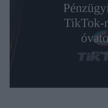
Pénzügyi
TikTok-r
óvato
2024-01-23