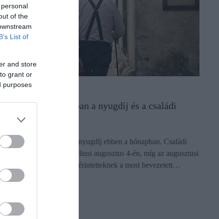
 personal
out of the
 downstream
B’s List of
er and store
to grant or
ed purposes
ÉNZ
kkor jön augusztusban a nyugdíj és a családi
ótlék
ugusztus 12-én érkezik a nyugdíj ebben a hónapban. Családi
ótlék pedig kétszer is. A júliusi augusztus 4-én, míg az augusztusi
ugusztus 24-én. És jön az érintetteknek a most bevezetett…
ectangle