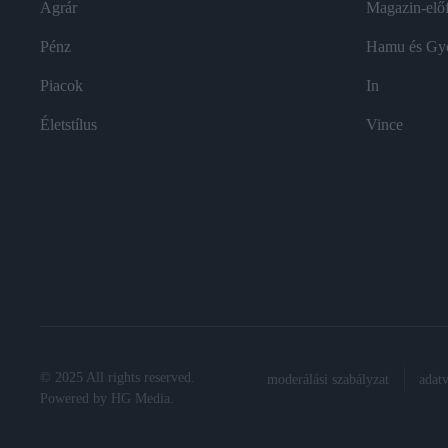
Agrár
Magazin-előf
Pénz
Hamu és Gy
Piacok
In
Életstílus
Vince
© 2025 All rights reserved.
moderálási szabályzat
adat
Powered by
HG Media
.