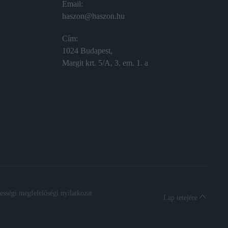
Email:
haszon@haszon.hu
Cím:
1024 Budapest,
Margit krt. 5/A, 3. em. 1. a
sségi megfelelőségi nyilatkozat
Lap tetejére