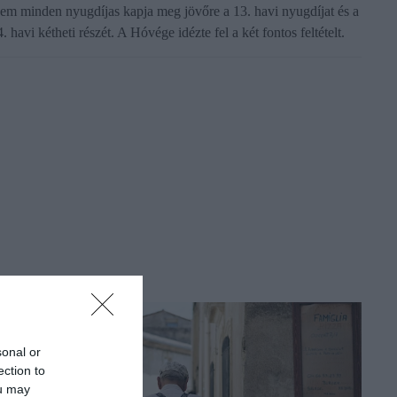
em minden nyugdíjas kapja meg jövőre a 13. havi nyugdíjat és a
. havi kétheti részét. A Hóvége idézte fel a két fontos feltételt.
sonal or
ection to
ou may