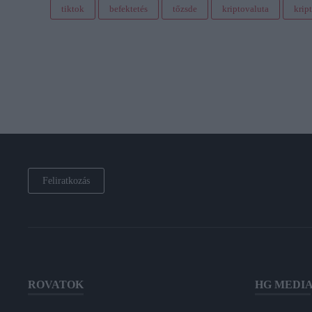
tiktok
befektetés
tőzsde
kriptovaluta
krip
Feliratkozás
ROVATOK
HG MEDI