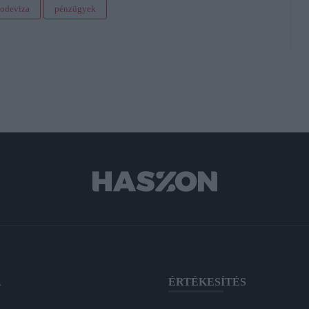
todeviza
pénzügyek
A
ÉRTÉKESÍTÉS