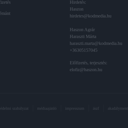
izetés
Hirdetés:
Haszon
émánt
hirdetes@kodmedia.hu
Haszon Agrár
Haraszti Márta
haraszti.marta@kodmedia.hu
+36305157045
Előfizetés, terjesztés:
elofiz@haszon.hu
védelmi szabályzat
médiaajánló
impresszum
ászf
akadálymente