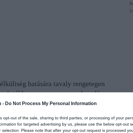
N
14
lküliség hatására tavaly rengetegen
tovalutákhoz a gyors meggazdagodás
-ot sem kerülte el, ahol megjelentek
u -
Do Not Process My Personal Information
gyi tanácsadók is.
to opt-out of the sale, sharing to third parties, or processing of your per
formation for targeted advertising by us, please use the below opt-out s
r selection. Please note that after your opt-out request is processed y
rált forrásként a Google Keresőben!