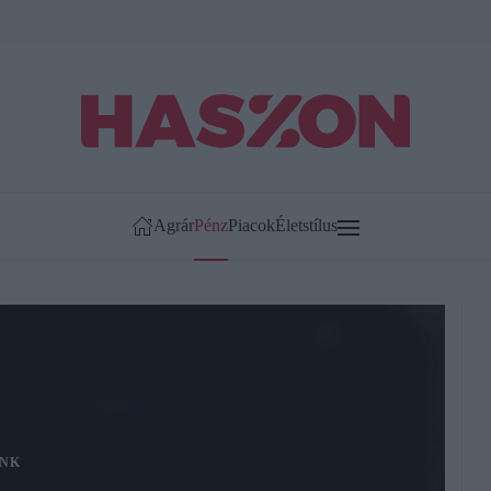
Agrár
Pénz
Piacok
Életstílus
NK