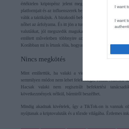
értéktelen kriptopénz jelent meg a digitális tőzsdén. Az
I want t
platformjait és az influenszerek befolyását kihasználva nép
válik a taktikájuk. A bizakodó befektetők gyorsan bevásáro
I want t
nőhet az árfolyama. És itt jön a turpisság. Amint megugrik 
authenti
valutáikat, jól megszedik magukat, a token értéke ez utá
említett műveletben többnyire az influenszerek is sárosa
Korábban mi is írtunk róla, hogyan lehet beazonosítani a ka
Nincs megkötés
Mint említettük, ha valaki a videója elején közli, ho
semmilyen módon nem lehet felelősségre vonni. Nincsen sz
Hacsak valaki nem regisztrált befektetési tanácsad
következmények nélkül, bármiről beszélhet.
Mindig akadnak kivételek, így a TikTok-on is vannak olyan
nyújtanak a kriptovaluták és a tőzsde világába. Érdemes in