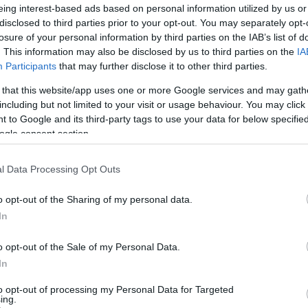
eing interest-based ads based on personal information utilized by us or
disclosed to third parties prior to your opt-out. You may separately opt-
losure of your personal information by third parties on the IAB’s list of
. This information may also be disclosed by us to third parties on the
IA
kező influenszerek óriási befolyásra tettek szert az elmúlt
Participants
that may further disclose it to other third parties.
gyenesen arányos a megbízhatósággal. A megnövekedett
knek tituláló tartalomgyártók tömkelege lepte el a TikTok
 that this website/app uses one or more Google services and may gath
ői bázisuk növelése reményében. Közülük sokan téves
including but not limited to your visit or usage behaviour. You may click 
 to Google and its third-party tags to use your data for below specifi
ekről, akik pedig követik ezeket a tippeket, súlyos anyagi
P
ogle consent section.
ége toxikus, és kártékony az üzleti világ számára.
E
p
l Data Processing Opt Outs
A
o opt-out of the Sharing of my personal data.
, semmilyen engedély nem szükséges ahhoz, hogy valaki
p
In
 nem hivatalosan tevékenykedő, képzett szakemberektől
a
ngzik a jól ismert mondat: „ez nem minősül pénzügyi
o opt-out of the Sale of my Personal Data.
r
 Értékpapír- és Tőzsdefelügyelet ellenőrzése alól.
In
egy részét befektesd valamibe, egy hivatalos pénzügyi
to opt-out of processing my Personal Data for Targeted
 influenszerét, hiszen túl sok forog kockán. Mégis, sokan
ing.