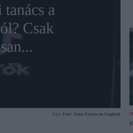
 tanács a
ól? Csak
san...
PÉNZ
P
Fotó:
Fotó: Solen Feyissa on Unsplash
K