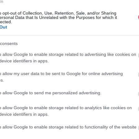
In
Megtévesztő lehet a nagy követettség, amely azt sugallja,
o opt-out of Collection, Use, Retention, Sale, and/or Sharing
ersonal Data that Is Unrelated with the Purposes for which it
lected.
Out
 tartalmak organikus elérését, amely végső soron nagyobb
consents
k van egy alkotói alapja, amelyből azok a tartalomgyártók
o allow Google to enable storage related to advertising like cookies on
evice identifiers in apps.
szerűségnek örvend, akkor egy olyan videó, amiben az
o allow my user data to be sent to Google for online advertising
ően futótűzként fog elterjedni a platformon, ezáltal plusz
s.
to allow Google to send me personalized advertising.
szél egy valutáról, mert érdemes belefektetni, hanem azért,
o allow Google to enable storage related to analytics like cookies on
evice identifiers in apps.
o allow Google to enable storage related to functionality of the website
s reménytét. A mém-valuta sikerén felbuzdulva rengeteg