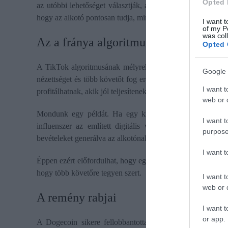
Opted 
az utóbbi lehetőséget választják, aminek nyomós oka van. 
hogy az alkotó pontosan tudja, miről beszél.
I want t
of my P
was col
Az a fránya algoritmus
Opted 
A TikTok algoritmusának mélyreható ismerete növelheti a
Google 
nézettséget és több követőt fog eredményezni. A TikTok-na
I want t
profitálhatnak, akik jól teljesítenek az algoritmus szerint.
web or d
Mondunk egy példát. Ha egy kriptovaluta épp nagy nép
I want t
influenszer az említett digitális valutáról beszél, vélhet
purpose
bevételeket generálva az alkotónak.
I want 
Éppen ezért előfordulhat, hogy egy influenszer nem azért be
hogy több követőre tegyen szert.
I want t
web or d
A remény rabjai
I want t
or app.
A Dogecoin sikere fellobbantotta a gyors meggazdagodá