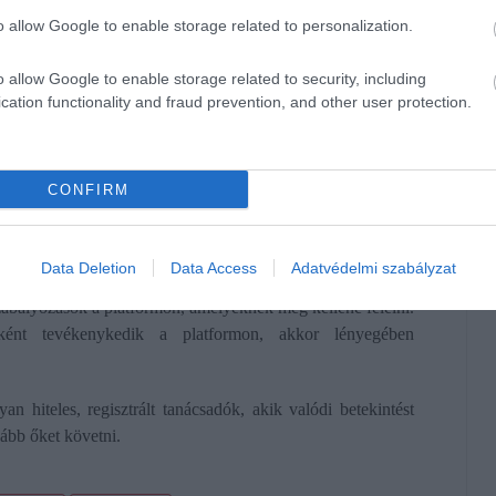
 említett valuták alkotói és befektetői sokszor a TikTok
o allow Google to enable storage related to personalization.
szerűsítik a mém-tokeneket. Az a helyzet, hogy sokszor be is
lnak a mém-valutából, amelynek így több száz százalékot is
o allow Google to enable storage related to security, including
az árfolyam, az alapítók és egyes holderek gyorsan eladják a
cation functionality and fraud prevention, and other user protection.
n bezuhan, a bizakodó befektetők pénze pedig elfüstöl. Az
k, akik pontosan tudják, mikor kell eladniuk a valutákat.
mu kriptovalutákat, ezt a cikkünket
ITT TALÁLOD.
CONFIRM
Data Deletion
Data Access
Adatvédelmi szabályzat
gy mondandója nem minősül tanácsadásnak, akkor szinte
abályozások a platformon, amelyeknek meg kellene felelni.
óként tevékenykedik a platformon, akkor lényegében
 hiteles, regisztrált tanácsadók, akik valódi betekintést
kább őket követni.