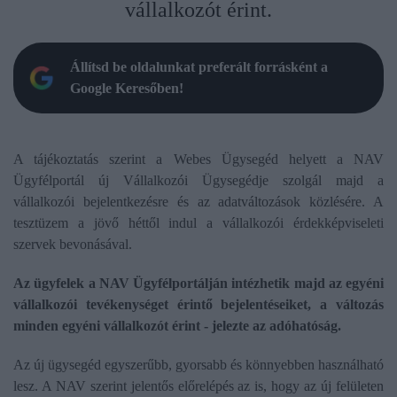
vállalkozót érint.
Állítsd be oldalunkat preferált forrásként a
Google Keresőben!
A tájékoztatás szerint a Webes Ügysegéd helyett a NAV
Ügyfélportál új Vállalkozói Ügysegédje szolgál majd a
vállalkozói bejelentkezésre és az adatváltozások közlésére. A
tesztüzem a jövő héttől indul a vállalkozói érdekképviseleti
szervek bevonásával.
Az ügyfelek a NAV Ügyfélportálján intézhetik majd az egyéni
vállalkozói tevékenységet érintő bejelentéseiket, a változás
minden egyéni vállalkozót érint - jelezte az adóhatóság.
Az új ügysegéd egyszerűbb, gyorsabb és könnyebben használható
lesz. A NAV szerint jelentős előrelépés az is, hogy az új felületen