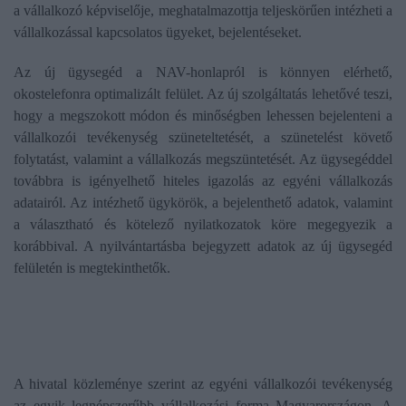
a vállalkozó képviselője, meghatalmazottja teljeskörűen intézheti a
vállalkozással kapcsolatos ügyeket, bejelentéseket.
Az új ügysegéd a NAV-honlapról is könnyen elérhető,
okostelefonra optimalizált felület. Az új szolgáltatás lehetővé teszi,
hogy a megszokott módon és minőségben lehessen bejelenteni a
vállalkozói tevékenység szüneteltetését, a szünetelést követő
folytatást, valamint a vállalkozás megszüntetését. Az ügysegéddel
továbbra is igényelhető hiteles igazolás az egyéni vállalkozás
adatairól. Az intézhető ügykörök, a bejelenthető adatok, valamint
a választható és kötelező nyilatkozatok köre megegyezik a
korábbival. A nyilvántartásba bejegyzett adatok az új ügysegéd
felületén is megtekinthetők.
A hivatal közleménye szerint az egyéni vállalkozói tevékenység
az egyik legnépszerűbb vállalkozási forma Magyarországon. A