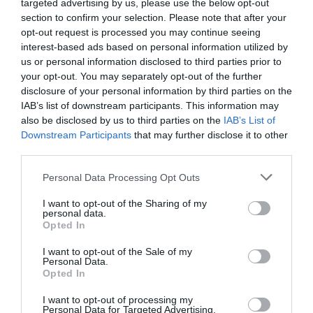
egyéni vállalkozó
nav
adatok
változás
targeted advertising by us, please use the below opt-out
section to confirm your selection. Please note that after your
bejelentés
opt-out request is processed you may continue seeing
interest-based ads based on personal information utilized by
us or personal information disclosed to third parties prior to
your opt-out. You may separately opt-out of the further
disclosure of your personal information by third parties on the
IAB’s list of downstream participants. This information may
also be disclosed by us to third parties on the
IAB’s List of
Downstream Participants
that may further disclose it to other
third parties.
Please note that this website/app uses one or more Google
Personal Data Processing Opt Outs
services and may gather and store information including but
not limited to your visit or usage behaviour. You may click to
I want to opt-out of the Sharing of my
personal data.
grant or deny consent to Google and its third-party tags to
Opted In
use your data for below specified purposes in below Google
consent section.
I want to opt-out of the Sale of my
Personal Data.
Opted In
I want to opt-out of processing my
Personal Data for Targeted Advertising.