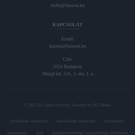
elofiz@haszon.hu
KAPCSOLAT
Email:
haszon@haszon.hu
Cím:
1024 Budapest,
Margit krt. 5/A, 3. em. 1. a
© 2025 All rights reserved. Powered by
HG Media
.
moderálási szabályzat
adatvédelmi szabályzat
médiaajánló
impresszum
ászf
akadálymentességi megfelelőségi nyilatkozat