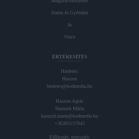
Magazin-előfizetés
Hamu és Gyémánt
In
Vince
ÉRTÉKESÍTÉS
Hirdetés:
Haszon
hirdetes@kodmedia.hu
Haszon Agrár
Haraszti Márta
haraszti.marta@kodmedia.hu
+36305157045
Előfizetés, terjesztés: