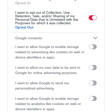
Opted In
I want to opt-out of Collection, Use,
Retention, Sale, and/or Sharing of my
Personal Data that Is Unrelated with the
Purposes for which it was collected.
Opted Out
Google consents
I want to allow Google to enable storage
related to advertising like cookies on web or
VÁLLALKOZÁS
device identifiers in apps.
Ezért veszélyes, hogy terjedőben a céges
I want to allow my user data to be sent to
körbetartozás
Google for online advertising purposes.
I want to allow Google to send me
A hazai vállalatok 78 százalékának van lejárt számlakövetelése,
personalized advertising.
ami azt jelenti, hogy tízből nagyjából nyolc partner jó eséllyel
késve egyenlíti ki a tartozását az Atradius globális hitelbiztosító
I want to allow Google to enable storage
és…
related to analytics like cookies on web or
device identifiers in apps.