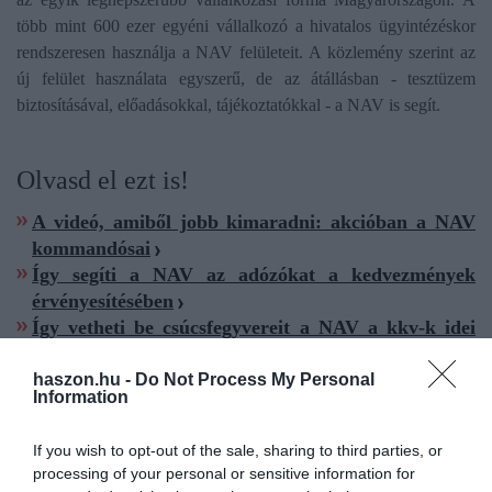
több mint 600 ezer egyéni vállalkozó a hivatalos ügyintézéskor
rendszeresen használja a NAV felületeit. A közlemény szerint az
új felület használata egyszerű, de az átállásban - tesztüzem
biztosításával, előadásokkal, tájékoztatókkal - a NAV is segít.
Olvasd el ezt is!
A videó, amiből jobb kimaradni: akcióban a NAV
kommandósai
Így segíti a NAV az adózókat a kedvezmények
érvényesítésében
Így vetheti be csúcsfegyvereit a NAV a kkv-k idei
ellenőrzésekor
haszon.hu -
Do Not Process My Personal
Information
If you wish to opt-out of the sale, sharing to third parties, or
processing of your personal or sensitive information for