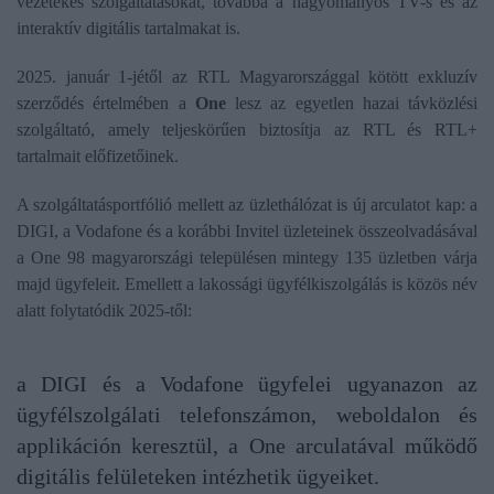
vezetékes szolgáltatásokat, továbbá a hagyományos TV-s és az
interaktív digitális tartalmakat is.
2025. január 1-jétől az RTL Magyarországgal kötött exkluzív
szerződés értelmében a
One
lesz az egyetlen hazai távközlési
szolgáltató, amely teljeskörűen biztosítja az RTL és RTL+
tartalmait előfizetőinek.
A szolgáltatásportfólió mellett az üzlethálózat is új arculatot kap: a
DIGI, a Vodafone és a korábbi Invitel üzleteinek összeolvadásával
a One 98 magyarországi településen mintegy 135 üzletben várja
majd ügyfeleit. Emellett a lakossági ügyfélkiszolgálás is közös név
alatt folytatódik 2025-től:
a DIGI és a Vodafone ügyfelei ugyanazon az
ügyfélszolgálati telefonszámon, weboldalon és
applikáción keresztül, a One arculatával működő
digitális felületeken intézhetik ügyeiket.