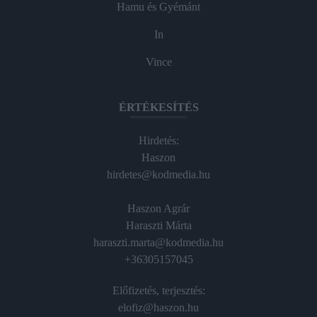
Hamu és Gyémánt
In
Vince
ÉRTÉKESÍTÉS
Hirdetés:
Haszon
hirdetes@kodmedia.hu
Haszon Agrár
Haraszti Márta
haraszti.marta@kodmedia.hu
+36305157045
Előfizetés, terjesztés:
elofiz@haszon.hu