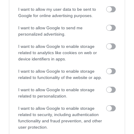
I want to allow my user data to be sent to
Google for online advertising purposes.
I want to allow Google to send me
personalized advertising.
I want to allow Google to enable storage
related to analytics like cookies on web or
device identifiers in apps.
ADÓ
Bagóért kínálnak egy erdei szállodát a NAV
I want to allow Google to enable storage
árverésén
related to functionality of the website or app.
I want to allow Google to enable storage
Egy budapesti lakás áráról, 84,5 millió forintról indul a licit a
related to personalization.
Salgótarjánhoz közeli természetvédelmi területen fekvő Salgó
Hotelért. A 37 szobás szállodáért versengők augusztus 10-től
I want to allow Google to enable storage
tehetnek…
related to security, including authentication
functionality and fraud prevention, and other
user protection.