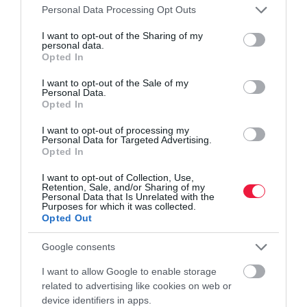
telekommunikáció
4ig
Please note that this website/app uses one or more Google
Personal Data Processing Opt Outs
services and may gather and store information including but
not limited to your visit or usage behaviour. You may click to
I want to opt-out of the Sharing of my
personal data.
grant or deny consent to Google and its third-party tags to
Opted In
use your data for below specified purposes in below Google
consent section.
I want to opt-out of the Sale of my
Personal Data.
Opted In
I want to opt-out of processing my
Personal Data for Targeted Advertising.
Opted In
I want to opt-out of Collection, Use,
Retention, Sale, and/or Sharing of my
Personal Data that Is Unrelated with the
Purposes for which it was collected.
Opted Out
Google consents
I want to allow Google to enable storage
related to advertising like cookies on web or
device identifiers in apps.