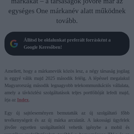
márkákat – a társaságok jövőre már az
egységes One márkanév alatt működnek
tovább.
Állítsd be oldalunkat preferált forrásként a
Google Keresőben!
Amellett, hogy a márkanevük közös lesz, a négy társaság jogilag
is eggyé válik majd 2025 második feléig. A lépéssel megalakul
Magyarország második legnagyobb telekommunikációs vállalata,
amely a távközlési szolgáltatások teljes portfólióját lefedi majd,
írja az
Index
.
Egy új sajtóeseményen bemutatták az új szolgáltató főbb
tevékenységeit és az új márka arculatát. A lakossági ügyfelek
jövőre egyetlen szolgáltatótól vehetik igénybe a mobil és