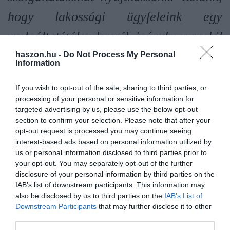
hogy lakossági ügyfeleink egy
szolgáltatótól vehessék igénybe a mobil
és vezetékes adat- és
haszon.hu -
Do Not Process My Personal
Information
hangszolgáltatásokat, továbbá a TV- és
If you wish to opt-out of the sale, sharing to third parties, or
interaktív digitális tartalmi
processing of your personal or sensitive information for
targeted advertising by us, please use the below opt-out
szolgáltatásokat, vállalati ügyfeleinket
section to confirm your selection. Please note that after your
opt-out request is processed you may continue seeing
pedig még hatékonyabban, a
interest-based ads based on personal information utilized by
us or personal information disclosed to third parties prior to
telekommunikációs szolgáltatások teljes
your opt-out. You may separately opt-out of the further
spektrumával szolgáljuk ki.
disclosure of your personal information by third parties on the
IAB’s list of downstream participants. This information may
also be disclosed by us to third parties on the
IAB’s List of
Downstream Participants
that may further disclose it to other
piacok
vodafone
one
digi
távközlés
third parties.