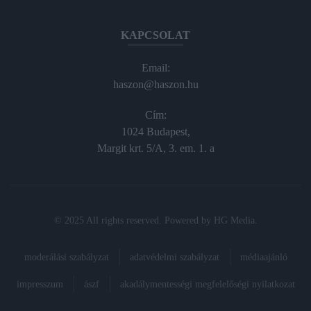
KAPCSOLAT
Email:
haszon@haszon.hu
Cím:
1024 Budapest,
Margit krt. 5/A, 3. em. 1. a
© 2025 All rights reserved. Powered by
HG Media
.
moderálási szabályzat
adatvédelmi szabályzat
médiaajánló
impresszum
ászf
akadálymentességi megfelelőségi nyilatkozat