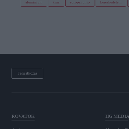
alumínium
kína
európai unió
kereskedelem
Feliratkozás
ROVATOK
HG MEDI