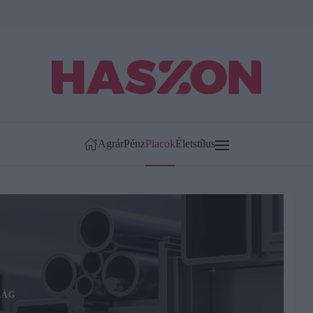
Agrár
Pénz
Piacok
Életstílus
LÁG