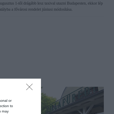
ugusztus 1-től drágább lesz taxival utazni Budapesten, ekkor lép
atályba a fővárosi rendelet júniusi módosítása.
sonal or
ection to
ou may