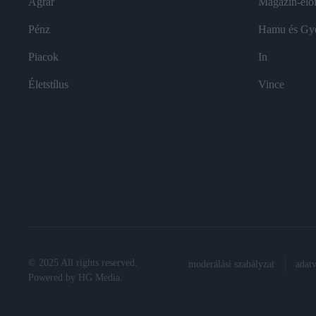
Agrár
Magazin-előf
Pénz
Hamu és Gy
Piacok
In
Életstílus
Vince
© 2025 All rights reserved.
moderálási szabályzat
adat
Powered by
HG Media
.