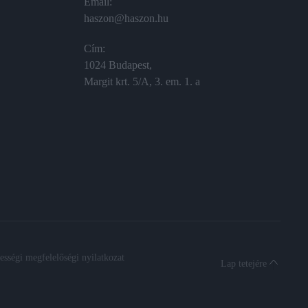
Email:
haszon@haszon.hu
Cím:
1024 Budapest,
Margit krt. 5/A, 3. em. 1. a
sségi megfelelőségi nyilatkozat
Lap tetejére