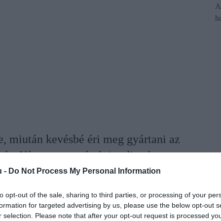
A
h
 miután kevésbé éri meg gyártani az
sést Kína ugyan pótolni tudja, de
gas áron.
u -
Do Not Process My Personal Information
to opt-out of the sale, sharing to third parties, or processing of your per
rált forrásként a Google Keresőben!
formation for targeted advertising by us, please use the below opt-out s
r selection. Please note that after your opt-out request is processed y