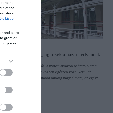
 personal
out of the
 downstream
B’s List of
er and store
to grant or
ed purposes
LETSTÍLUS
isvasút, nagy boldogság: ezek a hazai kedvencek
incs rohanás, csak zakatolás, a nyitott ablakon beáramló erdei
evegő és a táj, amely menet közben egészen közel kerül az
tazókhoz. Kisvasútra felpattanni mindig nagy élmény az egész
saládnak, egy…
ectangle