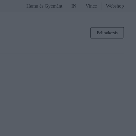
Hamu és Gyémánt
IN
Vince
Webshop
Feliratkozás