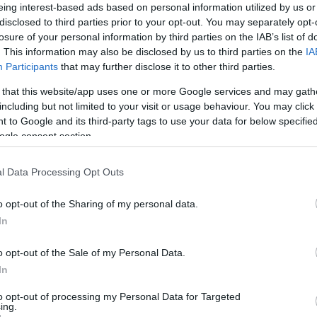
eing interest-based ads based on personal information utilized by us or
disclosed to third parties prior to your opt-out. You may separately opt-
losure of your personal information by third parties on the IAB’s list of
. This information may also be disclosed by us to third parties on the
IA
Participants
that may further disclose it to other third parties.
ik legnagyobb elszenvedője az európai alumínium-kohászat,
 kiszolgáltatott az energiaszektor árainak. A költségek
 that this website/app uses one or more Google services and may gath
including but not limited to your visit or usage behaviour. You may click 
 to Google and its third-party tags to use your data for below specifi
É
umkohók termelése az emelkedő
ogle consent section.
K
osan csökken. A régió könnyűfém-
l Data Processing Opt Outs
N
val csökkent, és a csökkenés üteme
l
o opt-out of the Sharing of my personal data.
u
In
c
o opt-out of the Sale of my Personal Data.
r
In
 rekordmagas áron tudják beszerezni a fémet, leginkább
to opt-out of processing my Personal Data for Targeted
ing.