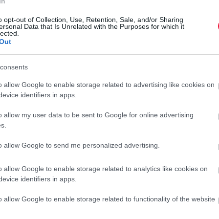
In
o opt-out of Collection, Use, Retention, Sale, and/or Sharing
ersonal Data that Is Unrelated with the Purposes for which it
lected.
íniumtermelés az előző hónapban 244 ezer tonna volt, ami
Out
 áprilisi mennyiséget évesítjük, az 2,97 millió tonna, ami
consents
o allow Google to enable storage related to advertising like cookies on
anyolországi - San Ciprian kohó), amelyik leállított a
evice identifiers in apps.
iaárak mellett üzemelniük.
o allow my user data to be sent to Google for online advertising
sökkent idén. Az áprilisi 333 ezer tonnás kibocsátás 2,4
s.
to allow Google to send me personalized advertising.
ággal
o allow Google to enable storage related to analytics like cookies on
állalatok is vannak, legnagyobb közülük pedig a Rusal.
evice identifiers in apps.
o allow Google to enable storage related to functionality of the website
sült Államok, sem az Európai Unió