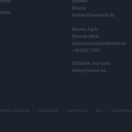
izetés
Hirdetés:
Haszon
émánt
hirdetes@kodmedia.hu
Haszon Agrár
Haraszti Márta
haraszti.marta@kodmedia.hu
+36305157045
Előfizetés, terjesztés:
elofiz@haszon.hu
védelmi szabályzat
médiaajánló
impresszum
ászf
akadálymente