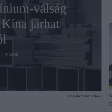
ínium-válság
Kína járhat
ól
PIACOK
S
Fotó:
Fotó: Shutterstock
E