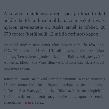
A korábbi tulajdonosa a régi kacatjai között talált
belőle kettőt a közelmúltban. A másikat tavaly
nyáron árvereztette el. Azért ennél is többet, 26
670 fontot (körülbelül 12 millió forintot) kapott.
Az eladó kilétére nem derült fény, viszont elárulták róla, hogy
1974–79 között a Marvel UK alkalmazottja volt. Az akkori
minőségében számos ajándékot kapott a Palitoy brit játékgyártól.
Abban az időben Star Wars filmeket is népszerűsítettek a Marvel-
képregényekben.
Jonathan Torode, az aukció vezetője elmondta, a cége eredetileg
15 ezer fontra értékelte a figurák darabját. A játék különösen
értékes a Star Wars-gyűjtőknek, például azért is, mert legfeljebb
10-15 darab maradhatott meg belőle a világon az eredeti
állapotában –
írja
a Telex.