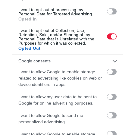
I want to opt-out of processing my
Personal Data for Targeted Advertising.
Opted In
I want to opt-out of Collection, Use,
Retention, Sale, and/or Sharing of my
Personal Data that Is Unrelated with the
Purposes for which it was collected.
Opted Out
Google consents
I want to allow Google to enable storage
related to advertising like cookies on web or
device identifiers in apps.
I want to allow my user data to be sent to
Google for online advertising purposes.
JOG
I want to allow Google to send me
Milliárdokat csaltak el 10 ezer liter e-cigis löttyel
personalized advertising.
A Baranya Vármegyei Főügyészség minősített csalás bűntette
I want to allow Google to enable storage