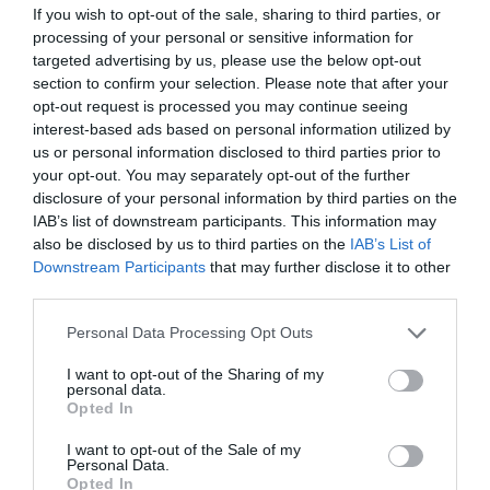
If you wish to opt-out of the sale, sharing to third parties, or
forintról) indult. A gyűjtemény, aminek a részét képezte, az Oscar-
processing of your personal or sensitive information for
és Emmy-díjra jelölt miniatűrkészítő Greg Jeiné volt, aki tavaly
targeted advertising by us, please use the below opt-out
hunyt el.
section to confirm your selection. Please note that after your
opt-out request is processed you may continue seeing
interest-based ads based on personal information utilized by
star wars
gyűjtemény
árverés
érték
ár
us or personal information disclosed to third parties prior to
your opt-out. You may separately opt-out of the further
figura
jawa
x-szárnyú
disclosure of your personal information by third parties on the
IAB’s list of downstream participants. This information may
also be disclosed by us to third parties on the
IAB’s List of
Downstream Participants
that may further disclose it to other
third parties.
Please note that this website/app uses one or more Google
Personal Data Processing Opt Outs
services and may gather and store information including but
not limited to your visit or usage behaviour. You may click to
I want to opt-out of the Sharing of my
personal data.
grant or deny consent to Google and its third-party tags to
Opted In
use your data for below specified purposes in below Google
consent section.
I want to opt-out of the Sale of my
Personal Data.
Opted In