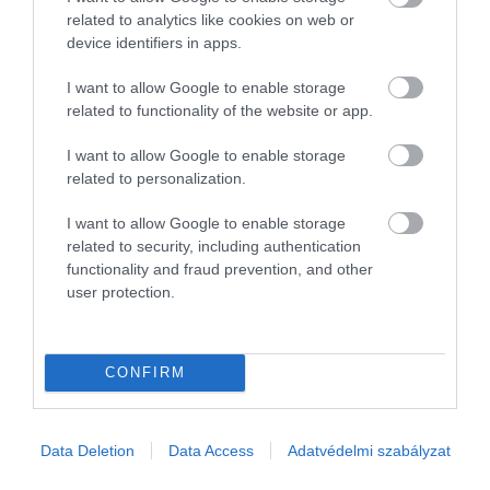
miatt emelt vádat négy férfival szemben, akik elektromos
related to analytics like cookies on web or
cigarettában használható töltőfolyadékok értékesítése után nem
device identifiers in apps.
fizettek jövedéki…
I want to allow Google to enable storage
related to functionality of the website or app.
I want to allow Google to enable storage
related to personalization.
I want to allow Google to enable storage
related to security, including authentication
functionality and fraud prevention, and other
user protection.
CONFIRM
Data Deletion
Data Access
Adatvédelmi szabályzat