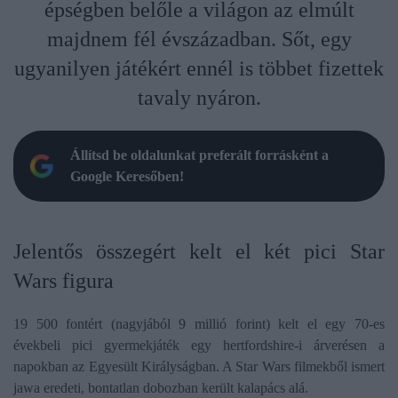
épségben belőle a világon az elmúlt
majdnem fél évszázadban. Sőt, egy
ugyanilyen játékért ennél is többet fizettek
tavaly nyáron.
Állítsd be oldalunkat preferált forrásként a
Google Keresőben!
Jelentős összegért kelt el két pici Star
Wars figura
19 500 fontért (nagyjából 9 millió forint) kelt el egy 70-es
évekbeli pici gyermekjáték egy hertfordshire-i árverésen a
napokban az Egyesült Királyságban. A Star Wars filmekből ismert
jawa eredeti, bontatlan dobozban került kalapács alá.