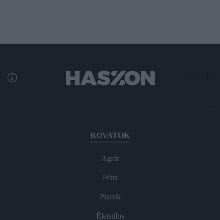
ROVATOK
Agrár
Pénz
Piacok
Életstílus