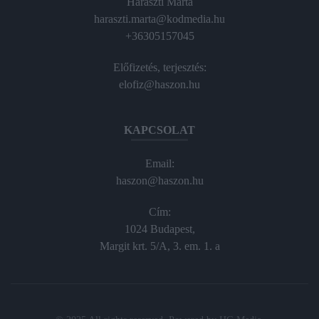
Haraszti Márta
haraszti.marta@kodmedia.hu
+36305157045
Előfizetés, terjesztés:
elofiz@haszon.hu
KAPCSOLAT
Email:
haszon@haszon.hu
Cím:
1024 Budapest,
Margit krt. 5/A, 3. em. 1. a