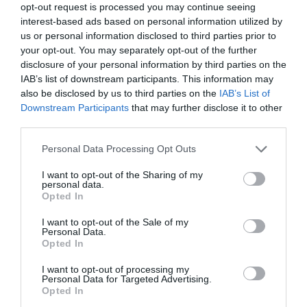
„A tájékoztatás nem teljes körű. Jelen hirdetés nem minősül
opt-out request is processed you may continue seeing
ajánlattételnek, befektetési tanácsnak, célja kizárólag a figyelem
interest-based ads based on personal information utilized by
us or personal information disclosed to third parties prior to
felkeltése. A befektetési döntést minden esetben a befektető hozza
your opt-out. You may separately opt-out of the further
meg. A CIB Bank által nyújtott befektetési szolgáltatások
disclosure of your personal information by third parties on the
tekintetében a Bank mindenkor hatályos Befektetési
IAB’s list of downstream participants. This information may
Szolgáltatásokra vonatkozó Üzletszabályzata és Díjjegyzéke az
also be disclosed by us to third parties on the
IAB’s List of
irányadó. A CIB Bank Zrt.-t, továbbá a befektetési alapok
Downstream Participants
that may further disclose it to other
kezelőjét nem terheli semminemű felelősség a befektető által
third parties.
hozott befektetési döntésekért, azok eredményéért, a befektetések
Please note that this website/app uses one or more Google
Personal Data Processing Opt Outs
kiválasztásából, illetőleg a piaci fejleményekből esetlegesen
services and may gather and store information including but
bekövetkező károkért. 2025. január 1-étől a jóváírási kritérium
not limited to your visit or usage behaviour. You may click to
I want to opt-out of the Sharing of my
personal data.
800 ezer forintra változik.”
grant or deny consent to Google and its third-party tags to
Opted In
use your data for below specified purposes in below Google
Vértezze fel magát a kibercsalásokkal szemben, látogasson el a
consent section.
I want to opt-out of the Sale of my
Personal Data.
KiberPajzs
honlapra!
Opted In
I want to opt-out of processing my
befektetés
portfólió
privátbank
cib bank
Personal Data for Targeted Advertising.
Opted In
befektetési alap