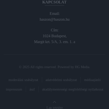
KAPCSOLAT
Email:
haszon@haszon.hu
Cím:
1024 Budapest,
Margit krt. 5/A, 3. em. 1. a
© 2025 All rights reserved. Powered by
HG Media
.
moderálási szabályzat
adatvédelmi szabályzat
médiaajánló
impresszum
ászf
akadálymentességi megfelelőségi nyilatkozat
Lap tetejére