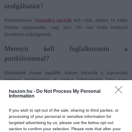
szolgáltatást?
Prémiumbanki,
Magnifica ügyféllé
kell válni, amihez 10 millió
forintos megtakarítás, vagy havi 750 ezer forint beérkező
jövedelem szükségeltetik.
​Mennyit kell foglalkoznom a
portfóliómmal?
Bankáraink évente legalább kétszer felveszik a kapcsolatot
prémium ügyfeleinkkel és amikor befektetésünk kifut vagy
kamatot fizet, akkor is értesítjük őket. De természetesen bármikor
haszon.hu -
Do Not Process My Personal
felkereshetik személyi bankárukat, hiszen bármilyen pénzügyi
Information
probléma megoldásában tudnak segíteni. (x)
If you wish to opt-out of the sale, sharing to third parties, or
További információk a CIB Bank prémium banki szolgáltatásáról
processing of your personal or sensitive information for
ITT
!
targeted advertising by us, please use the below opt-out
section to confirm your selection. Please note that after your