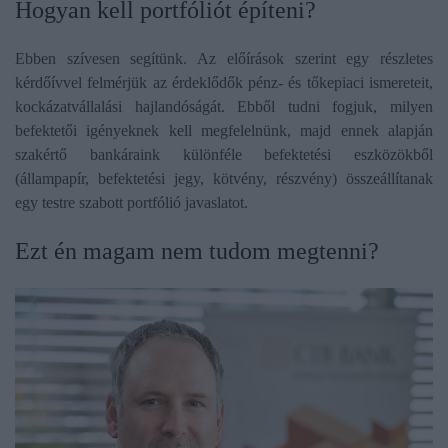
​Hogyan kell portfóliót építeni?
Ebben szívesen segítünk. Az előírások szerint egy részletes
kérdőívvel felmérjük az érdeklődők pénz- és tőkepiaci ismereteit,
kockázatvállalási hajlandóságát. Ebből tudni fogjuk, milyen
befektetői igényeknek kell megfelelnünk, majd ennek alapján
szakértő bankáraink különféle befektetési eszközökből
(állampapír, befektetési jegy, kötvény, részvény) összeállítanak
egy testre szabott portfólió javaslatot.
​Ezt én magam nem tudom megtenni?