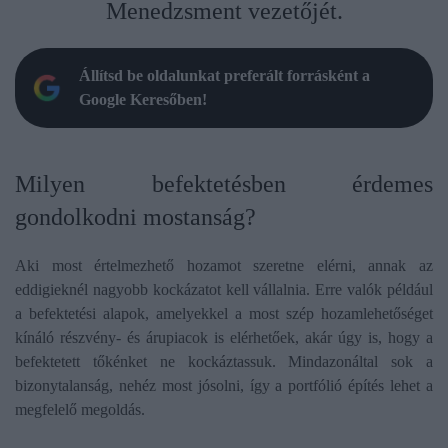
Menedzsment vezetőjét.
Állítsd be oldalunkat preferált forrásként a
Google Keresőben!
​Milyen befektetésben érdemes
gondolkodni mostanság?
Aki most értelmezhető hozamot szeretne elérni, annak az
eddigieknél nagyobb kockázatot kell vállalnia. Erre valók például
a befektetési alapok, amelyekkel a most szép hozamlehetőséget
kínáló részvény- és árupiacok is elérhetőek, akár úgy is, hogy a
befektetett tőkénket ne kockáztassuk. Mindazonáltal sok a
bizonytalanság, nehéz most jósolni, így a portfólió építés lehet a
megfelelő megoldás.