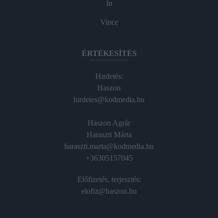
In
Vince
ÉRTÉKESÍTÉS
Hirdetés:
Haszon
hirdetes@kodmedia.hu
Haszon Agrár
Haraszti Márta
haraszti.marta@kodmedia.hu
+36305157045
Előfizetés, terjesztés:
elofiz@haszon.hu