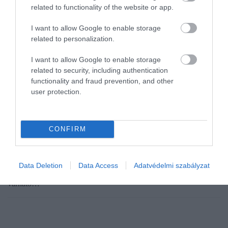
related to functionality of the website or app.
I want to allow Google to enable storage
related to personalization.
I want to allow Google to enable storage
related to security, including authentication
functionality and fraud prevention, and other
user protection.
AUTÓPIAC
Ezzel az olcsó e-autóval törhet be a Suzuki az
európai piacra
CONFIRM
Újabb szereplő érkezhet a megfizethető elektromos kisautók egyre
népesebb európai piacára. A Suzuki a hírek szerint egy apró,
Data Deletion
Data Access
Adatvédelmi szabályzat
ötajtós villanyautó bevezetését fontolgatja, amely méreteivel és
várható…