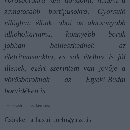
vörösborokra kell gondolni, hanem a
zamatosabb bortípusokra. Gyorsuló
világban élünk, ahol az alacsonyabb
alkoholtartamú, könnyebb borok
jobban beilleszkednek az
életritmusunkba, és sok ételhez is jól
illenek, ezért szerintem van jövője a
vörösboroknak az Etyeki-Budai
borvidéken is
- vélekedett a szakember.
Csökken a hazai borfogyasztás