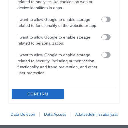
related to analytics like cookies on web or
device identifiers in apps.
A szakember továbbá megjegyezte azt is, hogy nagyon bízik
benne, hogy az ágazat kitartó munkájának, valamint a széles és
I want to allow Google to enable storage
kiváló minőségű borkínálatnak köszönhetően előbb-utóbb
related to functionality of the website or app.
visszatér a fejenként 25-30 literes fogyasztás.
I want to allow Google to enable storage
related to personalization.
bor
borászat
fogyasztás
kínálat
kereslet
I want to allow Google to enable storage
related to security, including authentication
functionality and fraud prevention, and other
user protection.
CONFIRM
Data Deletion
Data Access
Adatvédelmi szabályzat