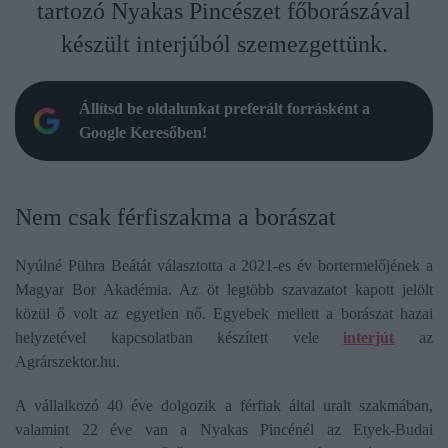
tartozó Nyakas Pincészet főborászával
készült interjúból szemezgettünk.
Állítsd be oldalunkat preferált forrásként a
Google Keresőben!
Nem csak férfiszakma a borászat
Nyúlné Pühra Beátát választotta a 2021-es év bortermelőjének a
Magyar Bor Akadémia. Az öt legtöbb szavazatot kapott jelölt
közül ő volt az egyetlen nő. Egyebek mellett a borászat hazai
helyzetével kapcsolatban készített vele
interjút
az
Agrárszektor.hu.
A vállalkozó 40 éve dolgozik a férfiak által uralt szakmában,
valamint 22 éve van a Nyakas Pincénél az Etyek-Budai