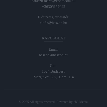
haraszti.marta@kodmedia.hu
+36305157045
Előfizetés, terjesztés:
elofiz@haszon.hu
KAPCSOLAT
Email:
haszon@haszon.hu
Cím:
1024 Budapest,
Margit krt. 5/A, 3. em. 1. a
© 2025 All rights reserved. Powered by
HG Media
.