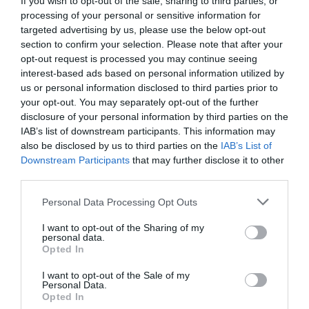
If you wish to opt-out of the sale, sharing to third parties, or
processing of your personal or sensitive information for
A szakember beszélt arról is, hogy a szőlő felvásárlási ára az
targeted advertising by us, please use the below opt-out
utóbbi években igen alacsony volt. Kilónként alig pár 10 forint
section to confirm your selection. Please note that after your
hasznot hozott a szőlőtermesztőknek. Ilyen árak miatta többen
opt-out request is processed you may continue seeing
interest-based ads based on personal information utilized by
hagyhatnak fel a termesztéssel különösen úgy, hogy a termelési
us or personal information disclosed to third parties prior to
költségek közben jelentősen emelkednek.
your opt-out. You may separately opt-out of the further
disclosure of your personal information by third parties on the
Sok borászat eddig is egyik évről a
IAB’s list of downstream participants. This information may
also be disclosed by us to third parties on the
IAB’s List of
másikra működött, ezért az ágazat
Downstream Participants
that may further disclose it to other
third parties.
helyzete tarthatatlanná válna, ha a
Please note that this website/app uses one or more Google
Personal Data Processing Opt Outs
vállalkozások nem tudnák érvényesíteni
services and may gather and store information including but
not limited to your visit or usage behaviour. You may click to
I want to opt-out of the Sharing of my
többletköltségeiket. A jelenlegi
personal data.
grant or deny consent to Google and its third-party tags to
Opted In
use your data for below specified purposes in below Google
körülmények mindenkit komolyan
consent section.
I want to opt-out of the Sale of my
érintenek, akár kicsi, akár közepes,
Personal Data.
Opted In