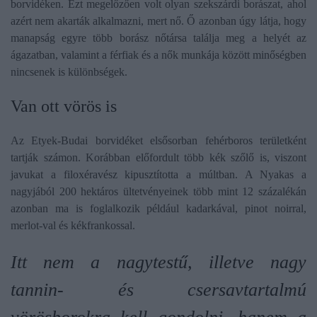
borvidéken. Ezt megelőzően volt olyan szekszárdi borászat, ahol
azért nem akarták alkalmazni, mert nő. Ő azonban úgy látja, hogy
manapság egyre több borász nőtársa találja meg a helyét az
ágazatban, valamint a férfiak és a nők munkája között minőségben
nincsenek is különbségek.
Van ott vörös is
Az Etyek-Budai borvidéket elsősorban fehérboros területként
tartják számon. Korábban előfordult több kék szőlő is, viszont
javukat a filoxéravész kipusztította a múltban. A Nyakas a
nagyjából 200 hektáros ültetvényeinek több mint 12 százalékán
azonban ma is foglalkozik például kadarkával, pinot noirral,
merlot-val és kékfrankossal.
Itt nem a nagytestű, illetve nagy
tannin- és csersavtartalmú