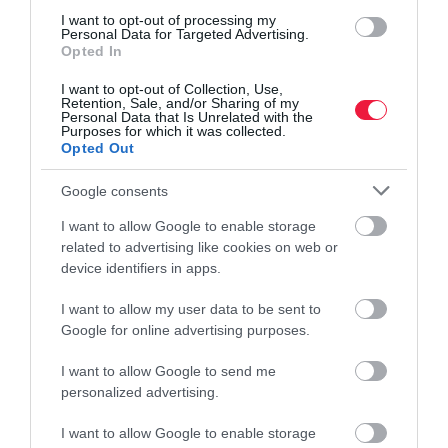
akár nagy pincészetekről van szó. Ma a
I want to opt-out of processing my
Personal Data for Targeted Advertising.
boroknál legtöbben legalább 10-15
Opted In
százalékos áremelést tartanak
I want to opt-out of Collection, Use,
Retention, Sale, and/or Sharing of my
Personal Data that Is Unrelated with the
szükségesnek a gyengülő kereslet
Purposes for which it was collected.
Opted Out
ellenére is, de hogy az őszi szüretig
Google consents
még mi történik, megjósolhatatlan. Az
I want to allow Google to enable storage
alapanyagbeszerzéseknél alig fordul
related to advertising like cookies on web or
device identifiers in apps.
elő olyan eset, hogy a szállítók három
I want to allow my user data to be sent to
napnál tovább tartanának egy-egy
Google for online advertising purposes.
árajánlatot. Ez tehát komplex probléma
I want to allow Google to send me
personalized advertising.
- hívta fel a figyelmet a borászat egyéb gondjaira Nyúlné Pühra
I want to allow Google to enable storage
Beáta.