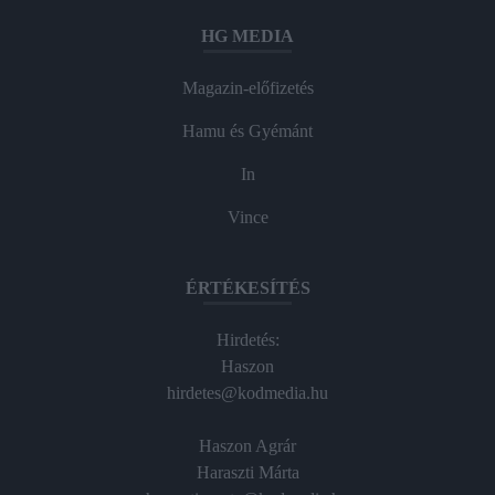
HG MEDIA
Magazin-előfizetés
Hamu és Gyémánt
In
Vince
ÉRTÉKESÍTÉS
Hirdetés:
Haszon
hirdetes@kodmedia.hu
Haszon Agrár
Haraszti Márta