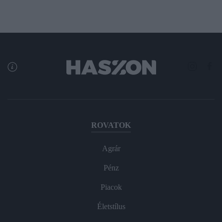
ROVATOK
Agrár
Pénz
Piacok
Életstílus