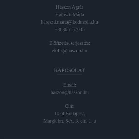
Haszon Agrár
Haraszti Márta
haraszti.marta@kodmedia.hu
+36305157045
Előfizetés, terjesztés:
elofiz@haszon.hu
KAPCSOLAT
Email:
haszon@haszon.hu
Cím:
1024 Budapest,
Margit krt. 5/A, 3. em. 1. a