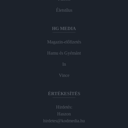
Életstílus
HG MEDIA
Magazin-előfizetés
Hamu és Gyémánt
In
Vince
ÉRTÉKESÍTÉS
Hirdetés:
Haszon
hirdetes@kodmedia.hu