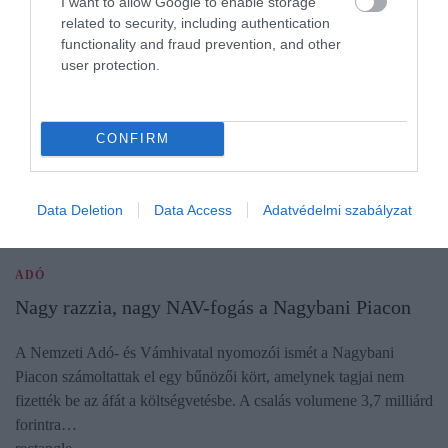
I want to allow Google to enable storage
related to security, including authentication
functionality and fraud prevention, and other
user protection.
CONFIRM
Data Deletion
Data Access
Adatvédelmi szabályzat
ADÓ
Nagy razzia, nagy NAV-fogás a Nagybani Piacon
A Nemzeti Adó- és Vámhivatal nyomozói ismét a Nagybani
Piacon számoltattak el egy bűnözői kört, amelynek tagjai nem
fizették be az áfát a költségvetésbe. A csalás volumene 3,7 milliárd
forintra…