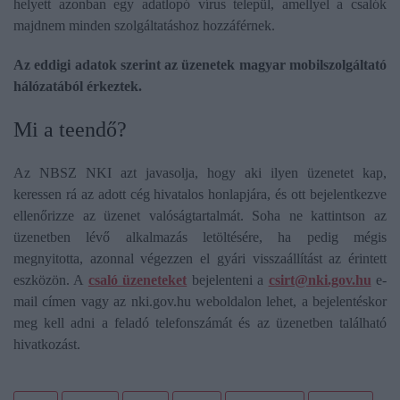
helyett azonban egy adatlopó vírus települ, amellyel a csalók
majdnem minden szolgáltatáshoz hozzáférnek.
Az eddigi adatok szerint az üzenetek magyar mobilszolgáltató
hálózatából érkeztek.
Mi a teendő?
Az NBSZ NKI azt javasolja, hogy aki ilyen üzenetet kap,
keressen rá az adott cég hivatalos honlapjára, és ott bejelentkezve
ellenőrizze az üzenet valóságtartalmát. Soha ne kattintson az
üzenetben lévő alkalmazás letöltésére, ha pedig mégis
megnyitotta, azonnal végezzen el gyári visszaállítást az érintett
eszközön. A
csaló üzeneteket
bejelenteni a
csirt@nki.gov.hu
e-
mail címen vagy az nki.gov.hu weboldalon lehet, a bejelentéskor
meg kell adni a feladó telefonszámát és az üzenetben található
hivatkozást.