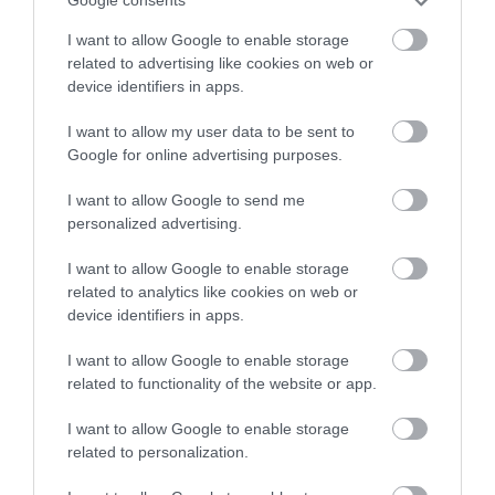
Google consents
töltő
I want to allow Google to enable storage
related to advertising like cookies on web or
A Nemzeti Kereskedelmi és Fogyasztóvédelmi Hatóság idén is
device identifiers in apps.
fokozottan ellenőrzi az USB-s töltőket. A szigor oka, hogy az
elmúlt években sok volt a panasz, sok volt a gond ezekkel a
I want to allow my user data to be sent to
termékekkel. Idén…
Google for online advertising purposes.
I want to allow Google to send me
personalized advertising.
I want to allow Google to enable storage
related to analytics like cookies on web or
device identifiers in apps.
I want to allow Google to enable storage
related to functionality of the website or app.
I want to allow Google to enable storage
related to personalization.