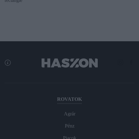
rectangle
ROVATOK
Agrár
Pénz
Piacok