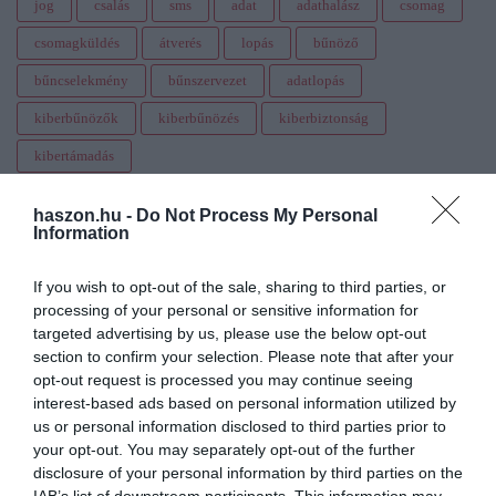
jog
csalás
sms
adat
adathalász
csomag
csomagküldés
átverés
lopás
bűnöző
bűncselekmény
bűnszervezet
adatlopás
kiberbűnözők
kiberbűnözés
kiberbiztonság
kibertámadás
nemzetbiztonsági szakszolgálat nemzeti kibervédelmi intézete
haszon.hu -
Do Not Process My Personal
riasztás
nyomoz
nyomozás
rendőrség
csaló
Information
If you wish to opt-out of the sale, sharing to third parties, or
processing of your personal or sensitive information for
targeted advertising by us, please use the below opt-out
section to confirm your selection. Please note that after your
opt-out request is processed you may continue seeing
interest-based ads based on personal information utilized by
us or personal information disclosed to third parties prior to
your opt-out. You may separately opt-out of the further
disclosure of your personal information by third parties on the
IAB’s list of downstream participants. This information may