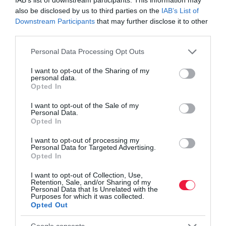
also be disclosed by us to third parties on the
IAB’s List of
Downstream Participants
that may further disclose it to other
third parties.
Please note that this website/app uses one or more Google
Personal Data Processing Opt Outs
services and may gather and store information including but
not limited to your visit or usage behaviour. You may click to
I want to opt-out of the Sharing of my
personal data.
grant or deny consent to Google and its third-party tags to
Opted In
use your data for below specified purposes in below Google
consent section.
I want to opt-out of the Sale of my
Personal Data.
Opted In
I want to opt-out of processing my
Personal Data for Targeted Advertising.
Opted In
I want to opt-out of Collection, Use,
Retention, Sale, and/or Sharing of my
Personal Data that Is Unrelated with the
Purposes for which it was collected.
FOGYASZTÓVÉDELEM
Opted Out
Vészesen sok a nem szabványos, veszélyes USB-