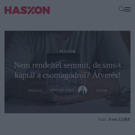
PIACOK
Nem rendeltél semmit, de sms-t
kaptál a csomagodról? Átverés!
MOLNÁR JÁNOS
2024-01-23
PIACOK
Fotó:
Fotó:123RF