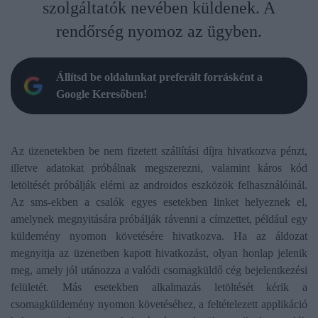
szolgáltatók nevében küldenek. A
rendőrség nyomoz az ügyben.
Állítsd be oldalunkat preferált forrásként a
Google Keresőben!
Az üzenetekben be nem fizetett szállítási díjra hivatkozva pénzt,
illetve adatokat próbálnak megszerezni, valamint káros kód
letöltését próbálják elérni az androidos eszközök felhasználóinál.
Az sms-ekben a csalók egyes esetekben linket helyeznek el,
amelynek megnyitására próbálják rávenni a címzettet, például egy
küldemény nyomon követésére hivatkozva. Ha az áldozat
megnyitja az üzenetben kapott hivatkozást, olyan honlap jelenik
meg, amely jól utánozza a valódi csomagküldő cég bejelentkezési
felületét. Más esetekben alkalmazás letöltését kérik a
csomagküldemény nyomon követéséhez, a feltételezett applikáció