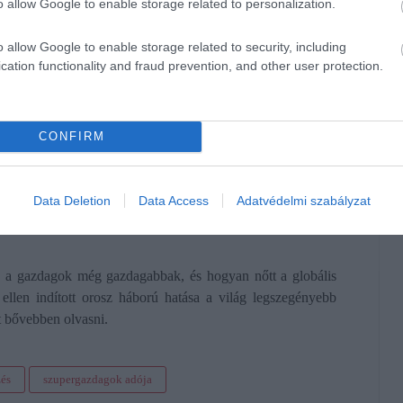
o allow Google to enable storage related to personalization.
 kiemeljenek a szegénységből
, emellett elegendő vakcinát
 jövedelmű országokban mindenkinek járjon egészségügyi
o allow Google to enable storage related to security, including
cation functionality and fraud prevention, and other user protection.
láspontot, hogy az egyes kormányoknak nincs elég pénzük
ltó életet biztosítsanak: kiemeljék őket a szegénységből,
l és jóllétükről. Ehelyett úgy látják, hogy
CONFIRM
i szándék
Data Deletion
Data Access
Adatvédelmi szabályzat
k a gazdagok még gazdagabbak, és hogyan nőtt a globális
ellen indított orosz háború hatása a világ legszegényebb
t bővebben olvasni.
és
szupergazdagok adója