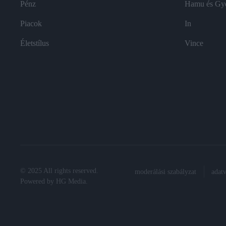
Pénz
Hamu és Gy
Piacok
In
Életstílus
Vince
© 2025 All rights reserved.
moderálási szabályzat
adat
Powered by
HG Media
.