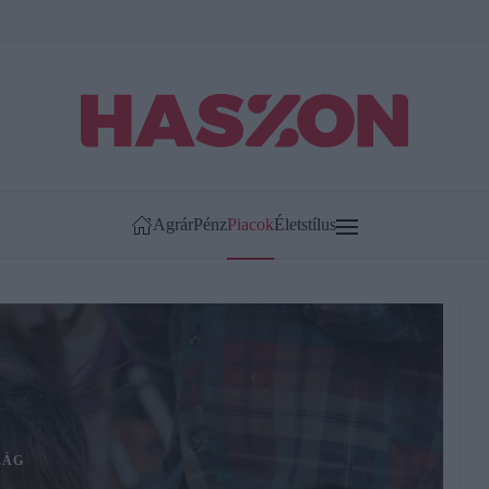
Agrár
Pénz
Piacok
Életstílus
LÁG