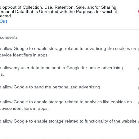
yében, hogy
o opt-out of Collection, Use, Retention, Sale, and/or Sharing
ersonal Data that Is Unrelated with the Purposes for which it
lected.
jának kezében billió dollárok
Out
consents
ozzá.
o allow Google to enable storage related to advertising like cookies on
evice identifiers in apps.
lyedhetnek mélyszegénységbe, miután a világjárvány során
o allow my user data to be sent to Google for online advertising
kénytelenek bevezetni.
s.
to allow Google to send me personalized advertising.
a emelni a gazdagok adóját, például
o allow Google to enable storage related to analytics like cookies on
evice identifiers in apps.
ok, és egy 5 százalékossal a milliárdosok
o allow Google to enable storage related to functionality of the website