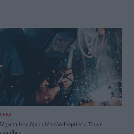
UNKA
égsem lesz újabb létszámleépítés a Dunai
asműben