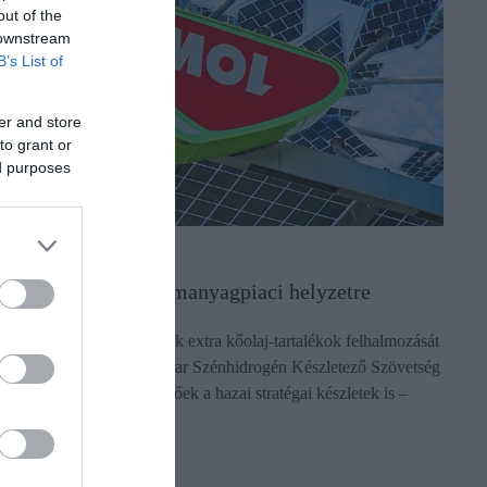
out of the
 downstream
B’s List of
er and store
to grant or
ed purposes
ZEMANYAG
 Mol reagált az üzemanyagpiaci helyzetre
 Mol nem látja indokoltnak extra kőolaj-tartalékok felhalmozását
s vásárlását, mivel a Magyar Szénhidrogén Készletező Szövetség
MSZKSZ) szerint elegendőek a hazai stratégai készletek is –
özölte…
ectangle