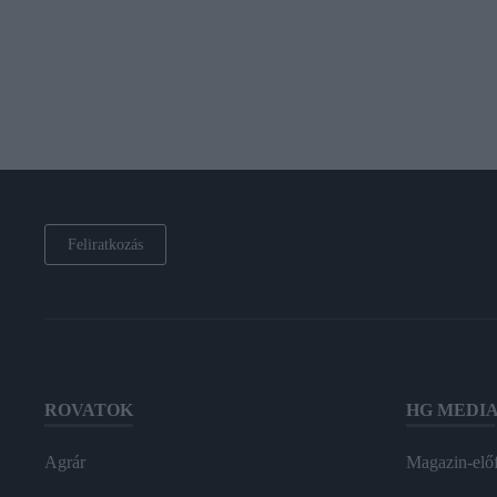
Feliratkozás
ROVATOK
HG MEDI
Agrár
Magazin-előf