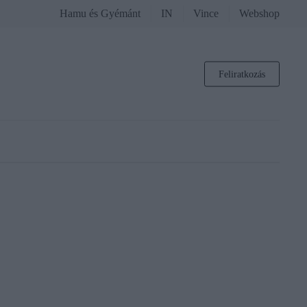
Hamu és Gyémánt
IN
Vince
Webshop
Feliratkozás