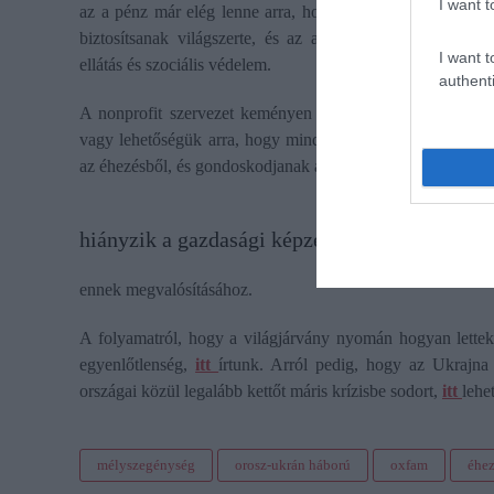
I want t
az a pénz már elég lenne arra, hogy
2,3 milliárd embert
biztosítsanak világszerte, és az alacsony vagy közepes
I want t
ellátás és szociális védelem.
authenti
A nonprofit szervezet keményen visszautasítja azt az ál
vagy lehetőségük arra, hogy mindenki számára emberhez mé
az éhezésből, és gondoskodjanak az egészségügyi ellátásukró
hiányzik a gazdasági képzelőerő és a politika
ennek megvalósításához.
A folyamatról, hogy a világjárvány nyomán hogyan lette
egyenlőtlenség,
itt
írtunk. Arról pedig, hogy az Ukrajna 
országai közül legalább kettőt máris krízisbe sodort,
itt
lehe
mélyszegénység
orosz-ukrán háború
oxfam
éhez