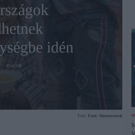
rszágok
dhetnek
ységbe idén
PIACOK
M
Fotó:
Fotó: Shutterstock
M
V