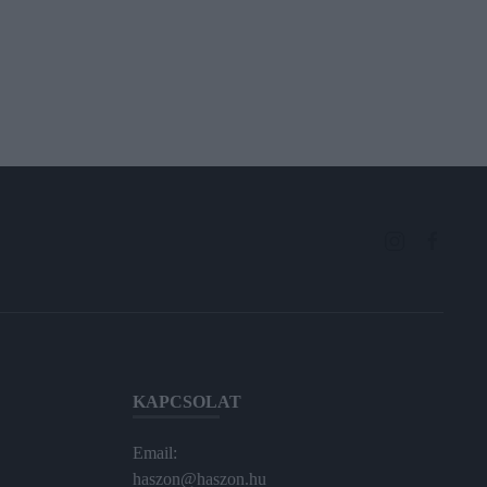
KAPCSOLAT
Email:
haszon@haszon.hu