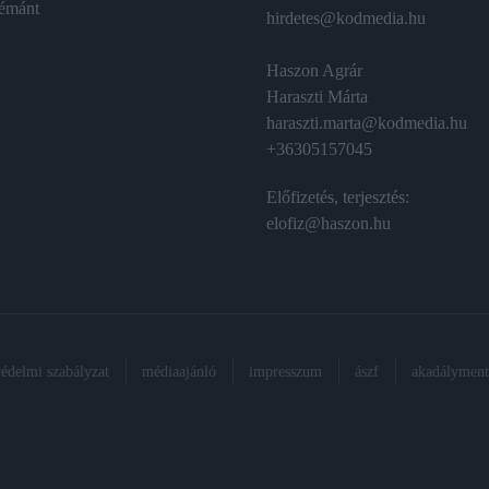
émánt
hirdetes@kodmedia.hu
Haszon Agrár
Haraszti Márta
haraszti.marta@kodmedia.hu
+36305157045
Előfizetés, terjesztés:
elofiz@haszon.hu
védelmi szabályzat
médiaajánló
impresszum
ászf
akadálymente