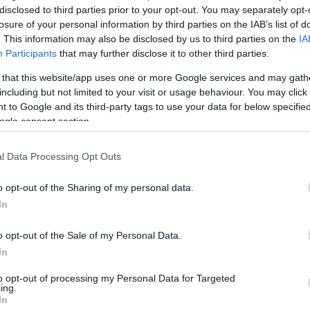
disclosed to third parties prior to your opt-out. You may separately opt-
rált forrásként a Google Keresőben!
losure of your personal information by third parties on the IAB’s list of
. This information may also be disclosed by us to third parties on the
IA
Participants
that may further disclose it to other third parties.
rint az ukrajnai háború miatt is emelkedő élelmiszerárak
 that this website/app uses one or more Google services and may gath
including but not limited to your visit or usage behaviour. You may click 
énységbe az év végére. A Világbank korábban 198 millióra
 to Google and its third-party tags to use your data for below specifi
ogle consent section.
ntból) élők
l Data Processing Opt Outs
Ü
A
vagyis a nincstelenek teljes száma várhatóan 263 millióval
o opt-out of the Sharing of my personal data.
In
A
é
ba
o opt-out of the Sale of my Personal Data.
(
In
k
riséget sújtó összeomlásnak – fogalmazott Gabriela Bucher,
to opt-out of processing my Personal Data for Targeted
r
ing.
In