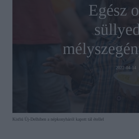
Egész o
süllye
mélyszegén
2022-04-14
Kisfiú Új-Delhiben a népkonyháról kapott tál étellel