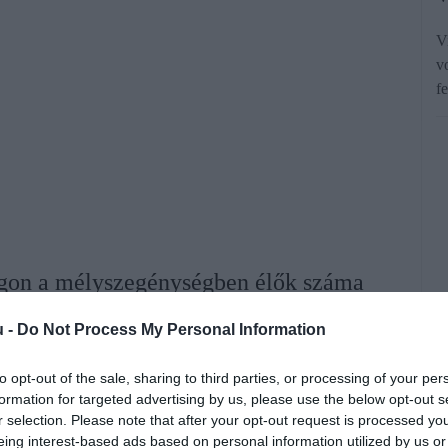
V
v
f
ágon a mélyszegénységben élők száma
ár-emelkedés miatt. Ez a szám azzal
u -
Do Not Process My Personal Information
lyság, Németország, Franciaország és
mélyszegénységbe süllyedne. Tovább
to opt-out of the sale, sharing to third parties, or processing of your per
formation for targeted advertising by us, please use the below opt-out s
is egyenlőtlenség.
r selection. Please note that after your opt-out request is processed y
eing interest-based ads based on personal information utilized by us or