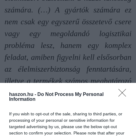
számára. (…) A gyártók számára ez
nem csak egy egyszerű összetevő csere
vagy egy megoldandó logisztikai
probléma lesz, hanem egy komplex
feladat, amiben figyelni kell elsősorban
az élelmiszerbiztonság fenntartására,
illetve a termékek számos meghatározó
paraméterére, úgy, mint íz, állag,
haszon.hu -
Do Not Process My Personal
Information
élvezeti érték, eltarthatóság.
If you wish to opt-out of the sale, sharing to third parties, or
- fogalmazott Vörös Attila, a Felelős Élelmiszergyártók
processing of your personal or sensitive information for
targeted advertising by us, please use the below opt-out
Szövetsége ügyvezető igazgatója.
section to confirm your selection. Please note that after your