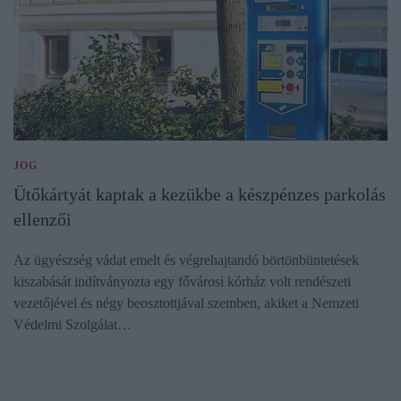
JOG
Ütőkártyát kaptak a kezükbe a készpénzes parkolás
ellenzői
Az ügyészség vádat emelt és végrehajtandó börtönbüntetések
kiszabását indítványozta egy fővárosi kórház volt rendészeti
vezetőjével és négy beosztottjával szemben, akiket a Nemzeti
Védelmi Szolgálat…