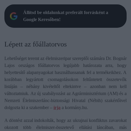
Állítsd be oldalunkat preferált forrásként a
Google Keresőben!
Lépett az főállatorvos
Lehetőséget teremt az élelmiszeripar szereplői számára Dr. Bognár
Lajos országos főállatorvos legújabb határozata arra, hogy
helyettesítő alapanyagokat használhassanak fel a termékeikhez. A
korábban legyártott csomagolásokon feltűntetett összetevők
listáján – néhány kivételtől eltekintve – azonban nem kell
változtatniuk. Az új szabályozást az Agrárminisztérium (AM) és a
Nemzeti Élelmiszerlánc-biztonsági Hivatal (Nébih) szakértőivel
dolgozta ki a szakember –
írja
a kormány.hu.
A döntést azzal indokolták, hogy az ukrajnai konfliktus zavarokat
okozott több élelmiszer-összetevő ellátási láncában, más