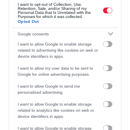
I want to opt-out of Collection, Use,
elviselhetők legyenek ebben a
Retention, Sale, and/or Sharing of my
Personal Data that Is Unrelated with the
Purposes for which it was collected.
rendkívüli helyzetben. A legfontosabb
Opted Out
közös cél az élelmiszerbiztonság
Google consents
fenntartása
I want to allow Google to enable storage
related to advertising like cookies on web or
device identifiers in apps.
– mondta a főtitkár.
I want to allow my user data to be sent to
Az új rendelet lehetőséget kínál a termékek teljes vagy részleges
Google for online advertising purposes.
átcímkézésére is, illetve az egyértelmű eladóhelyi tájékoztatásra.
Az utóbbi esetében a forgalmazók kötelesek azt a Nébih felé is
I want to allow Google to send me
bejelenteni, valamint a honlapjukon is feltűntetni. Részletesebb
personalized advertising.
tájékoztató a hivatal honlapján
ITT
érhető el.
I want to allow Google to enable storage
related to analytics like cookies on web or
device identifiers in apps.
élelmiszeripar
nébih
főállatorvos
alapanyag
I want to allow Google to enable storage
agrárminisztérium