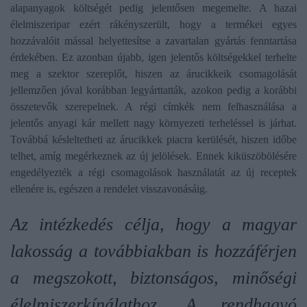
alapanyagok költségét pedig jelentősen megemelte. A hazai
élelmiszeripar ezért rákényszerült, hogy a termékei egyes
hozzávalóit mással helyettesítse a zavartalan gyártás fenntartása
érdekében. Ez azonban újabb, igen jelentős költségekkel terhelte
meg a szektor szereplőt, hiszen az árucikkeik csomagolását
jellemzően jóval korábban legyárttatták, azokon pedig a korábbi
összetevők szerepelnek. A régi címkék nem felhasználása a
jelentős anyagi kár mellett nagy környezeti terheléssel is járhat.
Továbbá késleltetheti az árucikkek piacra kerülését, hiszen időbe
telhet, amíg megérkeznek az új jelölések. Ennek kiküszöbölésére
engedélyezték a régi csomagolások használatát az új receptek
ellenére is, egészen a rendelet visszavonásáig.
Az intézkedés célja, hogy a magyar
lakosság a továbbiakban is hozzáférjen
a megszokott, biztonságos, minőségi
élelmiszerkínálathoz. A rendhagyó