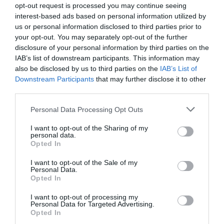
opt-out request is processed you may continue seeing
Vizsgálatok előzték meg a döntést
interest-based ads based on personal information utilized by
us or personal information disclosed to third parties prior to
Vámos György, az Országos Kereskedelmi Szövetség főtitkára
your opt-out. You may separately opt-out of the further
hozzátette. hogy a szabálymódosítás előtt egyeztettek a szakmával
disclosure of your personal information by third parties on the
IAB’s list of downstream participants. This information may
is.
also be disclosed by us to third parties on the
IAB’s List of
Downstream Participants
that may further disclose it to other
Nyilván nem közömbös, hogy a
third parties.
gyakorlatban mennyire zökkenőmentes
Please note that this website/app uses one or more Google
Personal Data Processing Opt Outs
services and may gather and store information including but
egy intézkedés, így a piaci szereplők
not limited to your visit or usage behaviour. You may click to
I want to opt-out of the Sharing of my
personal data.
grant or deny consent to Google and its third-party tags to
tapasztalatai segítették a végső döntés
Opted In
use your data for below specified purposes in below Google
kialakítását. A jelenlegi intézkedésnél
consent section.
I want to opt-out of the Sale of my
Personal Data.
Opted In
különösen fontos volt, hogy ne
I want to opt-out of processing my
sérüljenek a vásárlók érdekei,
Personal Data for Targeted Advertising.
Opted In
ugyanakkor a vállalkozások terhei