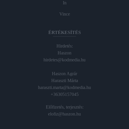
In
Vince
ÉRTÉKESÍTÉS
Hirdetés:
Haszon
hirdetes@kodmedia.hu
Haszon Agrár
Haraszti Márta
haraszti.marta@kodmedia.hu
+36305157045
Előfizetés, terjesztés:
elofiz@haszon.hu