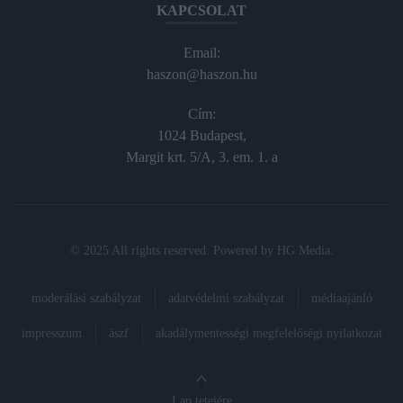
KAPCSOLAT
Email:
haszon@haszon.hu
Cím:
1024 Budapest,
Margit krt. 5/A, 3. em. 1. a
© 2025 All rights reserved. Powered by
HG Media
.
moderálási szabályzat
adatvédelmi szabályzat
médiaajánló
impresszum
ászf
akadálymentességi megfelelőségi nyilatkozat
Lap tetejére