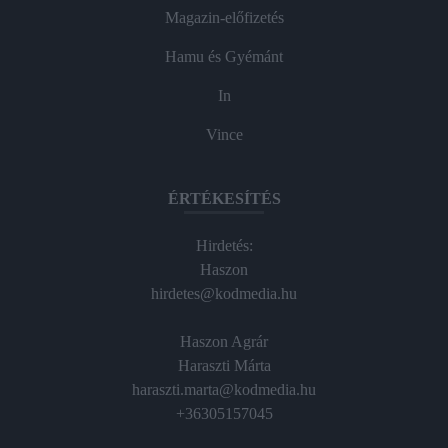
Magazin-előfizetés
Hamu és Gyémánt
In
Vince
ÉRTÉKESÍTÉS
Hirdetés:
Haszon
hirdetes@kodmedia.hu
Haszon Agrár
Haraszti Márta
haraszti.marta@kodmedia.hu
+36305157045