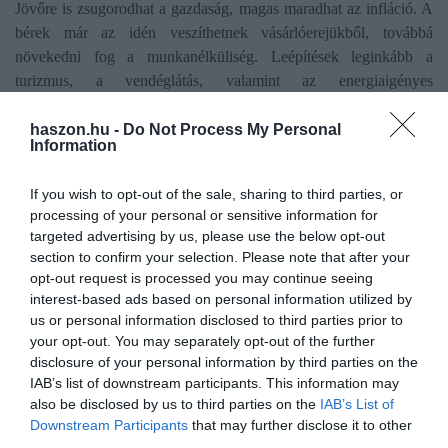
Jövőre is zsugorodhat a gazdaság, magas maradhat az infláció. A
bérek már az idén veszíthetnek vásárlóerejükből, továbbá
növekedni fog a munkanélküliség. Leépítések leginkább a
turizmus, a vendéglátás, valamint az energiaigényes
feldolgozóipari ágazatokban valószínűek. Borítékolható a
beruházások visszaesése is.
haszon.hu -
Do Not Process My Personal
Information
Az idei évben komoly kockázat nincs a
If you wish to opt-out of the sale, sharing to third parties, or
költségvetés teljesülése tekintetében, a
processing of your personal or sensitive information for
targeted advertising by us, please use the below opt-out
jövő évi költségvetési terv azonban ezer
section to confirm your selection. Please note that after your
opt-out request is processed you may continue seeing
sebből vérzik a makropálya oldaláról:
interest-based ads based on personal information utilized by
us or personal information disclosed to third parties prior to
növekedés, infláció, forint árfolyam,
your opt-out. You may separately opt-out of the further
disclosure of your personal information by third parties on the
munkaerőpiaci helyzet, kamatok
IAB’s list of downstream participants. This information may
also be disclosed by us to third parties on the
IAB’s List of
Downstream Participants
that may further disclose it to other
- vélekedett egy elemző.
third parties.