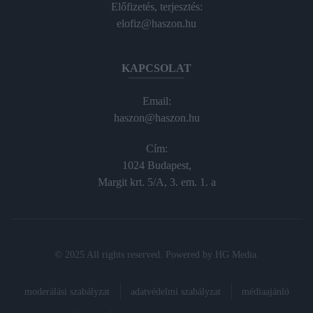
Előfizetés, terjesztés:
elofiz@haszon.hu
KAPCSOLAT
Email:
haszon@haszon.hu
Cím:
1024 Budapest,
Margit krt. 5/A, 3. em. 1. a
© 2025 All rights reserved. Powered by
HG Media
.
moderálási szabályzat
adatvédelmi szabályzat
médiaajánló