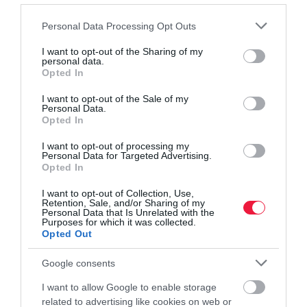
Please note that this website/app uses one or more Google
Personal Data Processing Opt Outs
gazdaság
elemzés
szakértők
előrejelzés
services and may gather and store information including but
not limited to your visit or usage behaviour. You may click to
I want to opt-out of the Sharing of my
recesszió
personal data.
grant or deny consent to Google and its third-party tags to
Opted In
use your data for below specified purposes in below Google
consent section.
I want to opt-out of the Sale of my
Personal Data.
Opted In
I want to opt-out of processing my
Personal Data for Targeted Advertising.
Opted In
I want to opt-out of Collection, Use,
Retention, Sale, and/or Sharing of my
Personal Data that Is Unrelated with the
Purposes for which it was collected.
Opted Out
Google consents
I want to allow Google to enable storage
related to advertising like cookies on web or