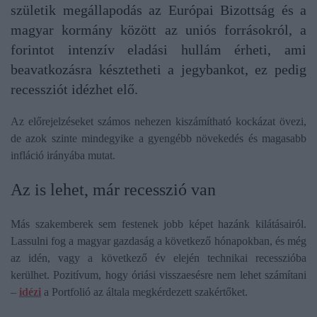
születik megállapodás az Európai Bizottság és a
magyar kormány között az uniós forrásokról, a
forintot intenzív eladási hullám érheti, ami
beavatkozásra késztetheti a jegybankot, ez pedig
recessziót idézhet elő.
Az előrejelzéseket számos nehezen kiszámítható kockázat övezi,
de azok szinte mindegyike a gyengébb növekedés és magasabb
infláció irányába mutat.
Az is lehet, már recesszió van
Más szakemberek sem festenek jobb képet hazánk kilátásairól.
Lassulni fog a magyar gazdaság a következő hónapokban, és még
az idén, vagy a következő év elején technikai recesszióba
kerülhet. Pozitívum, hogy óriási visszaesésre nem lehet számítani
–
idézi
a Portfolió az általa megkérdezett szakértőket.