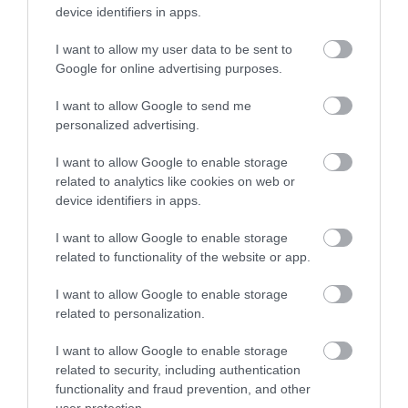
device identifiers in apps.
I want to allow my user data to be sent to
Google for online advertising purposes.
I want to allow Google to send me
personalized advertising.
I want to allow Google to enable storage
related to analytics like cookies on web or
device identifiers in apps.
I want to allow Google to enable storage
ENERGIAHATÉKONYSÁG
related to functionality of the website or app.
Elsötétített reklámok
I want to allow Google to enable storage
related to personalization.
Hétfőtől jelentősen visszafogják a digitális közterületi reklámok
világítását Magyarországon. A Magyar Reklámszövetség
I want to allow Google to enable storage
közterületi reklám tagozatának tagjai napközben minimálisra
related to security, including authentication
csökkentik a…
functionality and fraud prevention, and other