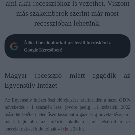
ami akár recesszióhoz is vezethet. Viszont
más szakemberek szerint már most
recesszióban lehetünk.
Állítsd be oldalunkat preferált forrásként a
Google Keresőben!
Magyar recesszió miatt aggódik az
Egyensúly Intézet
Az Egyensúly Intézet őszi előrejelzése szerint idén a hazai GDP-
növekedés 4,4 százalék lesz, jövőre pedig 1,1 százalék. 2022
második felében jelentősen lassulhat a gazdaság növekedése, ami
miatt leginkább az infláció okolható, amit elsősorban az
energiakrízissel indokolnak –
írja
a 24.hu.