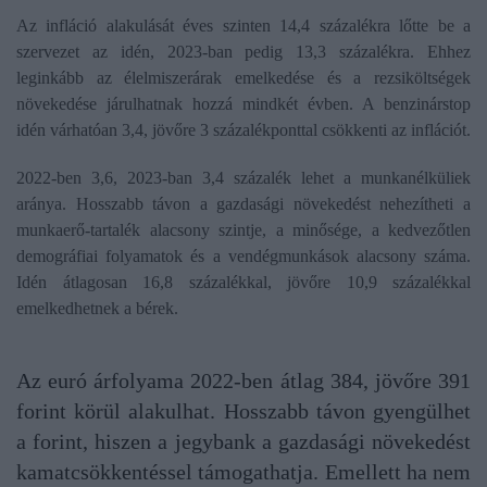
Az infláció alakulását éves szinten 14,4 százalékra lőtte be a
szervezet az idén, 2023-ban pedig 13,3 százalékra. Ehhez
leginkább az élelmiszerárak emelkedése és a rezsiköltségek
növekedése járulhatnak hozzá mindkét évben. A benzinárstop
idén várhatóan 3,4, jövőre 3 százalékponttal csökkenti az inflációt.
2022-ben 3,6, 2023-ban 3,4 százalék lehet a munkanélküliek
aránya. Hosszabb távon a gazdasági növekedést nehezítheti a
munkaerő-tartalék alacsony szintje, a minősége, a kedvezőtlen
demográfiai folyamatok és a vendégmunkások alacsony száma.
Idén átlagosan 16,8 százalékkal, jövőre 10,9 százalékkal
emelkedhetnek a bérek.
Az euró árfolyama 2022-ben átlag 384, jövőre 391
forint körül alakulhat. Hosszabb távon gyengülhet
a forint, hiszen a jegybank a gazdasági növekedést
kamatcsökkentéssel támogathatja. Emellett ha nem