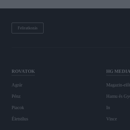
Feliratkozás
ROVATOK
HG MEDI
Agrár
Magazin-előf
Pénz
Hamu és Gy
Piacok
In
Életstílus
Vince