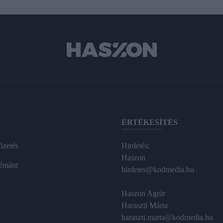
A
ÉRTÉKESÍTÉS
izetés
Hirdetés:
Haszon
émánt
hirdetes@kodmedia.hu
Haszon Agrár
Haraszti Márta
haraszti.marta@kodmedia.hu