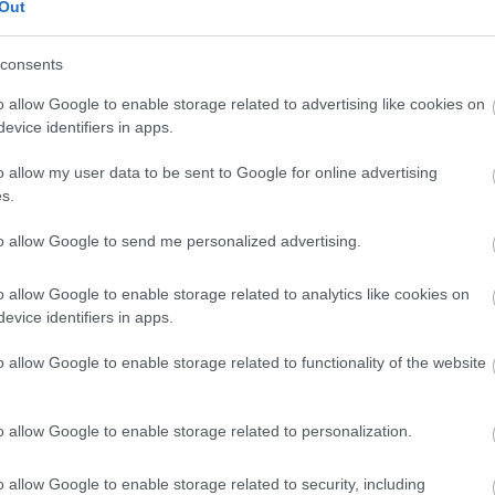
Out
. A bűnözők kezére játszik például az új, érintkezésmentes,
leníti az emberkereskedelemre utaló jelek kiszűrését.
consents
o allow Google to enable storage related to advertising like cookies on
nak az ilyen jellegű feljelentések.
evice identifiers in apps.
lt Államokban bűncselekményt követ el, aki
o allow my user data to be sent to Google for online advertising
s.
to allow Google to send me personalized advertising.
 nagy szállodaláncok és a kisebb motelek ellen egyaránt
o allow Google to enable storage related to analytics like cookies on
 mellékesen azt állítva, hogy profithoz jutnak belőle, sőt,
evice identifiers in apps.
o allow Google to enable storage related to functionality of the website
o allow Google to enable storage related to personalization.
a
Hilton
ban vagy
Hyatt
-ben megkezdték az alkalmazottak
 során felvilágosítást kapnak az árulkodó jelekről:
o allow Google to enable storage related to security, including