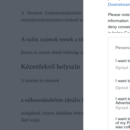
Downstream 
A Nemzeti Emberkereskedelmi Forródrót adatai alapjá
Please note
emberkereskedelemhez köthető esetet jelentettek, ezek 72 sz
information 
deny consent
in below Go
A valós számok ennek a többszörösei lehetnek
Persona
hiszen az esetek döntő többsége soha nem kerül napvilágra.
I want t
Kézenfekvő helyszín
Opted 
A hotelek és motelek
I want t
Opted 
I want 
a nőkereskedelem ideális helyszíneiként
Advertis
Opted 
szolgálnak, hiszen általában frekventált helyen vannak, leh
I want t
őket senki.
of my P
was col