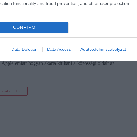
cation functionality and fraud prevention, and other user protection.
tó személyzetet.
CONFIRM
an abban, hogy figyeljék, feltárják és jelentsék azokat az
Data Deletion
Data Access
Adatvédelmi szabályzat
eket egy közel-keleti bűnözői csoport, amely munkaerő-
z Apple emiatt hogyan akarta kitiltani a közösségi oldalt az
szállodalánc