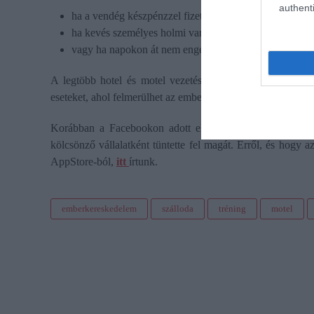
authenti
ha a vendég készpénzzel fizet,
ha kevés személyes holmi van nála,
vagy ha napokon át nem engedi be a szobájába a takarí
A legtöbb hotel és motel vezetése belátta: felelősségük v
eseteket, ahol felmerülhet az emberkereskedelem gyanúja.
Korábban a Facebookon adott el fogságban tartott ember
kölcsönző vállalatként tüntette fel magát. Erről, és hogy a
AppStore-ból,
itt
írtunk.
emberkereskedelem
szálloda
tréning
motel