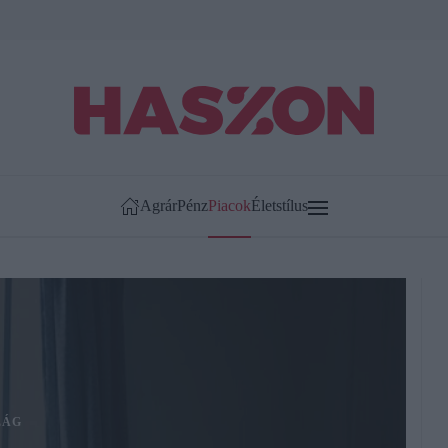
Agrár
Pénz
Piacok
Életstílus
LÁG