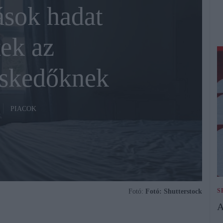
ások hadat
ek az
skedőknek
PIACOK
S
Fotó:
Fotó: Shutterstock
A