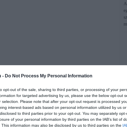
A
e
s
m
u -
Do Not Process My Personal Information
haszon világviszonylatban évi 150
yi Szervezet becslése szerint. A nagy
to opt-out of the sale, sharing to third parties, or processing of your per
formation for targeted advertising by us, please use the below opt-out s
t tartanak az esetek kiszűrésére.
r selection. Please note that after your opt-out request is processed y
eing interest-based ads based on personal information utilized by us or
disclosed to third parties prior to your opt-out. You may separately opt-
rált forrásként a Google Keresőben!
losure of your personal information by third parties on the IAB’s list of
. This information may also be disclosed by us to third parties on the
IA