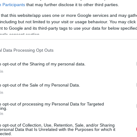
Participants
that may further disclose it to other third parties.
n 2020-ban az Egyesült Államokban több mint tízezer
 that this website/app uses one or more Google services and may gath
ázaléka szexuális kizsákmányolás is volt.
including but not limited to your visit or usage behaviour. You may click 
 to Google and its third-party tags to use your data for below specifi
ogle consent section.
,
l Data Processing Opt Outs
o opt-out of the Sharing of my personal data.
In
É
E
o opt-out of the Sale of my Personal Data.
In
A
m
to opt-out of processing my Personal Data for Targeted
ing.
f
In
e
et náluk készpénzzel fizetni, és különösebben nem felügyeli
r
o opt-out of Collection, Use, Retention, Sale, and/or Sharing
ersonal Data that Is Unrelated with the Purposes for which it
lected.