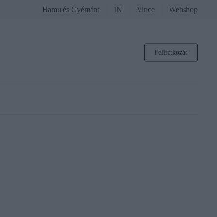
Hamu és Gyémánt
IN
Vince
Webshop
Feliratkozás