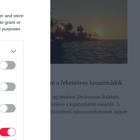
er and store
to grant or
ed purposes
LETSTÍLUS
nnyit költenek évente a feketeöves luxusimádók
 luxuspiac újra növekszik, ugyanakkor látványosan átalakult,
ire hajlandók vagyonokat költeni a legtehetősebb vásárlók. A
eltűnő logók és könnyen felismerhető státuszszimbólumok helyett
gyre…
ectangle