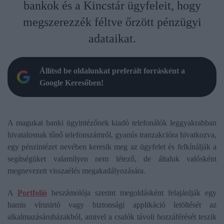
bankok és a Kincstár ügyfeleit, hogy
megszerezzék féltve őrzött pénzügyi
adataikat.
Állítsd be oldalunkat preferált forrásként a
Google Keresőben!
A magukat banki ügyintézőnek kiadó telefonálók leggyakrabban
hivatalosnak tűnő telefonszámról, gyanús tranzakcióra hivatkozva,
egy pénzintézet nevében keresik meg az ügyfelet és felkínálják a
segítségüket valamilyen nem létező, de általuk valósként
megnevezett visszaélés megakadályozására.
A
Portfolió
beszámolója szerint megoldásként felajánlják egy
hamis vírusirtó vagy biztonsági applikáció letöltését az
alkalmazásáruházakból, amivel a csalók távoli hozzáférését teszik