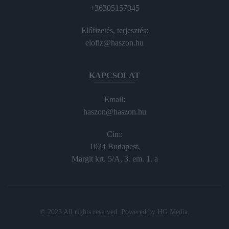
+36305157045
Előfizetés, terjesztés:
elofiz@haszon.hu
KAPCSOLAT
Email:
haszon@haszon.hu
Cím:
1024 Budapest,
Margit krt. 5/A, 3. em. 1. a
© 2025 All rights reserved. Powered by
HG Media
.