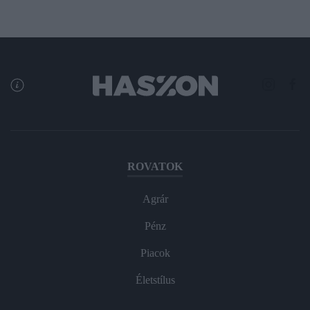
ROVATOK
Agrár
Pénz
Piacok
Életstílus