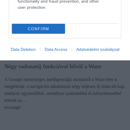
functionality and fraud prevention, and other
user protection.
CONFIRM
Data Deletion
Data Access
Adatvédelmi szabályzat
INNOVÁCIÓ
Négy vadonatúj funkcióval bővül a Waze
A Google mesterséges intelligenciája mostantól a Waze-ben is
megjelenik: a navigációs alkalmazás négy teljesen új funkciót kap,
amelyek egyszerűbbé, személyre szabottabbá és kényelmesebbé
tehetik az…
rectangle