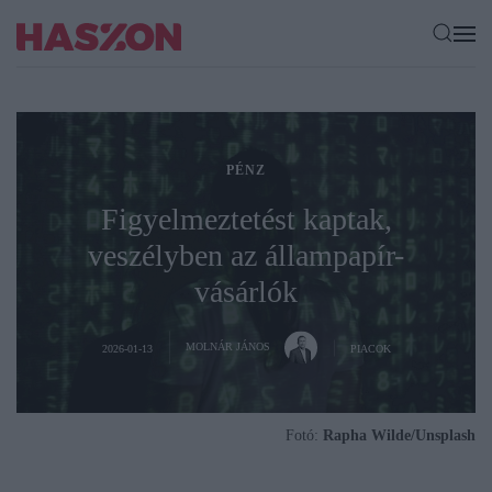
PÉNZ
Figyelmeztetést kaptak,
veszélyben az állampapír-
vásárlók
MOLNÁR JÁNOS
2026-01-13
PIACOK
Fotó:
Rapha Wilde/Unsplash