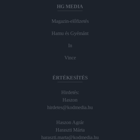
HG MEDIA
Magazin-előfizetés
Hamu és Gyémánt
In
Vince
ÉRTÉKESÍTÉS
Hirdetés:
Haszon
hirdetes@kodmedia.hu
Haszon Agrár
Haraszti Márta
haraszti.marta@kodmedia.hu