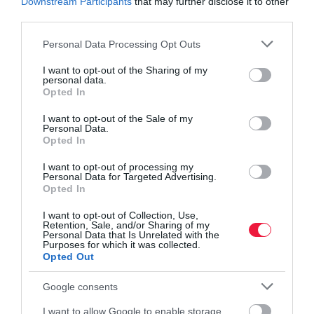
Downstream Participants
that may further disclose it to other
third parties.
Please note that this website/app uses one or more Google
Personal Data Processing Opt Outs
services and may gather and store information including but
not limited to your visit or usage behaviour. You may click to
I want to opt-out of the Sharing of my
personal data.
grant or deny consent to Google and its third-party tags to
Opted In
use your data for below specified purposes in below Google
consent section.
I want to opt-out of the Sale of my
Personal Data.
Opted In
I want to opt-out of processing my
Personal Data for Targeted Advertising.
Opted In
I want to opt-out of Collection, Use,
Retention, Sale, and/or Sharing of my
ÉPÍTŐIPAR
Personal Data that Is Unrelated with the
Purposes for which it was collected.
Mennyit számít, hogy emelkedik a rezsióradíj az
Opted Out
építőiparban?
Google consents
Az építőipari rezsióradíj általános forgalmi adó nélküli legkisebb
I want to allow Google to enable storage