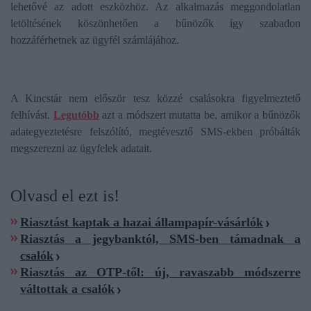
lehetővé az adott eszközhöz. Az alkalmazás meggondolatlan
letöltésének köszönhetően a bűnözők így szabadon
hozzáférhetnek az ügyfél számlájához.
A Kincstár nem először tesz közzé csalásokra figyelmeztető
felhívást.
Legutóbb
azt a módszert mutatta be, amikor a bűnözők
adategyeztetésre felszólító, megtévesztő SMS-ekben próbálták
megszerezni az ügyfelek adatait.
Olvasd el ezt is!
Riasztást kaptak a hazai állampapír-vásárlók
Riasztás a jegybanktól, SMS-ben támadnak a
csalók
Riasztás az OTP-től: új, ravaszabb módszerre
váltottak a csalók