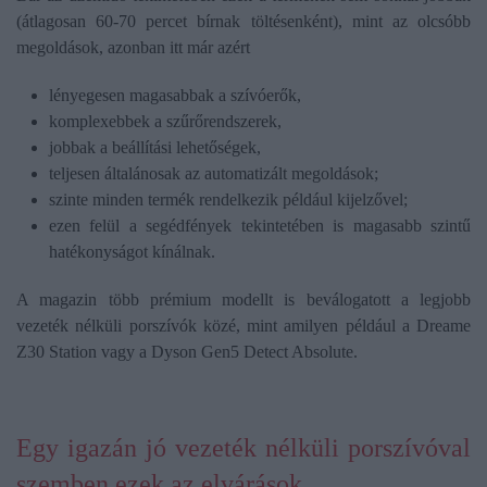
(átlagosan 60-70 percet bírnak töltésenként), mint az olcsóbb
megoldások, azonban itt már azért
lényegesen magasabbak a szívóerők,
komplexebbek a szűrőrendszerek,
jobbak a beállítási lehetőségek,
teljesen általánosak az automatizált megoldások;
szinte minden termék rendelkezik például kijelzővel;
ezen felül a segédfények tekintetében is magasabb szintű
hatékonyságot kínálnak.
A magazin több prémium modellt is beválogatott a legjobb
vezeték nélküli porszívók közé, mint amilyen például a Dreame
Z30 Station vagy a Dyson Gen5 Detect Absolute.
Egy igazán jó vezeték nélküli porszívóval
szemben ezek az elvárások