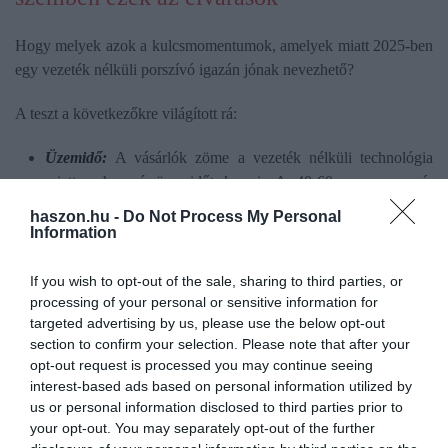
Hogy melyek azok a kulcsmomentumok, amelyek miatt 2025-ben
egy vezeték nélküli porszívó igazán jónak nevezhető?
A teszt a következőkre világított rá:
Üzemidő:
A vásárlók zöme a vezeték nélküli technológia
miatt a hosszú üzemidőt keresi. A 40-60 perc ma már
alapvető elvárás, de vannak termékek, amelyek már a 90-120
haszon.hu -
Do Not Process My Personal
percet is elérik, így bőven elegendők egy lakás teljes
Information
kitakarításához.
Szívóerő:
Minél nagyobb a szívóerő, annál hatékonyabb egy
If you wish to opt-out of the sale, sharing to third parties, or
rúdporszívó – gondolják gyakran a vásárlók, pedig nem
processing of your personal or sensitive information for
targeted advertising by us, please use the below opt-out
véletlen, hogy a gyártók gyakran ezt nem is hozzák
section to confirm your selection. Please note that after your
nyilvánosságra. A teljesítmény, a motor fordulatszáma vagy a
opt-out request is processed you may continue seeing
szívófej kialakítása és keféje sokszor fontosabbak.
interest-based ads based on personal information utilized by
Szűrőrendszer:
Egy jó porszívónál ma már alapelvárás a
us or personal information disclosed to third parties prior to
HEPA szűrő, hiszen nagyon sok az allergiás és mindenki
your opt-out. You may separately opt-out of the further
ragaszkodik a tiszta, friss levegőhöz a lakásban. Sőt, a