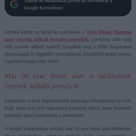
Állítsd be oldalunkat preferált forrásként a
Google Keresőben!
Többek között ez derült ki számunkra a
Teszt Plussz Magazin
nagy vezeték nélküli porszívó tesztjéből
, amelyben több mint
100 vezeték nélküli modellt vizsgáltak meg a tőlük megszokott
alapossággal és független hozzáállással, tesztjükből pedig számos
izgalmas dologra fény derült.
Már 50 ezer forint alatt is találhatunk
vezeték nélküli porszívót
Számunkra a teszt legérdekesebb tanulsága kétségtelenül az volt,
hogy közel sem kell vagyonokat kiadnunk ahhoz, hogy hatékony
háztartási gépet kaphassunk a pénzünkért.
A belépő kategóriában például már 50 ezer forint alatt elérhetünk
olyan porszívókat, amelyek nyilván össze sem vethetők a