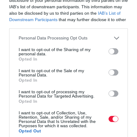
disclosure of your personal information by third parties on the
prémium ligában már a többszintű szűrőrendszerek is
IAB’s list of downstream participants. This information may
also be disclosed by us to third parties on the
IAB’s List of
gyakoriak, illetve népszerűek.
Downstream Participants
that may further disclose it to other
Segédfény:
A hatékony segédfény ma már szintén
third parties.
alapelvárásnak tűnik egy rúdporszívónál. Nem véletlenül,
hiszen a szívófejen elhelyezett LED-ek segítenek
Please note that this website/app uses one or more Google
Personal Data Processing Opt Outs
services and may gather and store information including but
megvilágítani a padlón lévő koszt és port, ami óriási segítség
not limited to your visit or usage behaviour. You may click to
I want to opt-out of the Sharing of my
lehet a takarításban.
personal data.
grant or deny consent to Google and its third-party tags to
Automatizáció:
Bár a belépő szinten még nem jellemző, a
Opted In
use your data for below specified purposes in below Google
drágább porszívóknál úgy láttuk, hogy nagyon gyakori az
consent section.
I want to opt-out of the Sale of my
automatizálás, például a termék felismeri a padló állapotát és
Personal Data.
ahhoz igazítja a szívóerőt.
Opted In
I want to opt-out of processing my
A magazin a nagy vezeték nélküli porszívó teszt során közel 20
Personal Data for Targeted Advertising.
darab terméket választott és emelt ki a toplistájában, gondosan
Opted In
ügyelve arra, hogy megtalálják számításaikat, akik nem akarnak
I want to opt-out of Collection, Use,
sokat költeni, de azok is, akik a középmezőnyből vagy a prémium
Retention, Sale, and/or Sharing of my
Personal Data that Is Unrelated with the
ligából válogatnának.
Purposes for which it was collected.
Opted Out
A kiválasztásnál nemcsak saját tesztelői tapasztalatukat használták