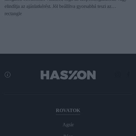
elindítja az ajánlatkérést. Jól beállítva gyorsabbá teszi az…
rectangle
ROVATOK
Agrár