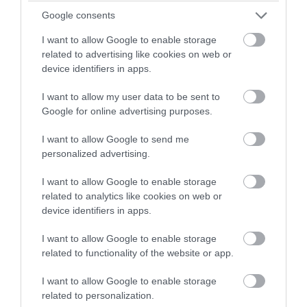
fel, hanem megvizsgálták a hazai és nemzetközi
Google consents
teszteredményeket, valamint az igazolt vásárlói véleményeket is,
I want to allow Google to enable storage
így valóban csak olyan modelleket állítottak a középpontba,
related to advertising like cookies on web or
amelyek azt megérdemelték.
device identifiers in apps.
A teszt így kizárólag olyan ismert és már bizonyított gyártóktól
I want to allow my user data to be sent to
tartalmaz termékeket, mint a Gorenje, a Xiaomi, a Bosch, a Shark,
Google for online advertising purposes.
a Samsung, a Dyson vagy a Dreame.
I want to allow Google to send me
personalized advertising.
I want to allow Google to enable storage
termékteszt
takarítás
porszívó
related to analytics like cookies on web or
device identifiers in apps.
I want to allow Google to enable storage
related to functionality of the website or app.
I want to allow Google to enable storage
related to personalization.