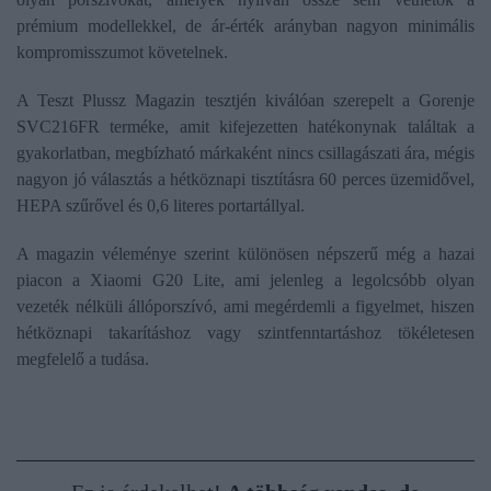
prémium modellekkel, de ár-érték arányban nagyon minimális
kompromisszumot követelnek.
A Teszt Plussz Magazin tesztjén kiválóan szerepelt a Gorenje
SVC216FR terméke, amit kifejezetten hatékonynak találtak a
gyakorlatban, megbízható márkaként nincs csillagászati ára, mégis
nagyon jó választás a hétköznapi tisztításra 60 perces üzemidővel,
HEPA szűrővel és 0,6 literes portartállyal.
A magazin véleménye szerint különösen népszerű még a hazai
piacon a Xiaomi G20 Lite, ami jelenleg a legolcsóbb olyan
vezeték nélküli állóporszívó, ami megérdemli a figyelmet, hiszen
hétköznapi takarításhoz vagy szintfenntartáshoz tökéletesen
megfelelő a tudása.