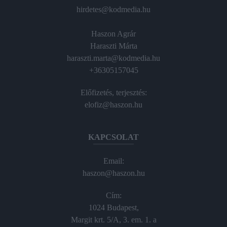
hirdetes@kodmedia.hu
Haszon Agrár
Haraszti Márta
haraszti.marta@kodmedia.hu
+36305157045
Előfizetés, terjesztés:
elofiz@haszon.hu
KAPCSOLAT
Email:
haszon@haszon.hu
Cím:
1024 Budapest,
Margit krt. 5/A, 3. em. 1. a