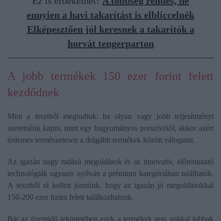
Ez is érdekelhet!
A többség rendes, de
ennyien a havi takarítást is elbliccelnék
Elképesztően jól keresnek a takarítók a
horvát tengerparton
A jobb termékek 150 ezer forint felett
kezdődnek
Mint a tesztből megtudtuk: ha olyan vagy jobb teljesítményt
szeretnénk kapni, mint egy hagyományos porszívótól, akkor azért
érdemes természetesen a drágább termékek között válogatni.
Az igazán nagy tudású megoldások és az innovatív, előremutató
technológiák ugyanis nyilván a prémium kategóriában találhatók.
A tesztből rá kellett jönnünk, hogy az igazán jó megoldásokkal
150-200 ezer forint felett találkozhatunk.
Bár az üzemidő tekintetében ezek a termékek sem sokkal jobbak