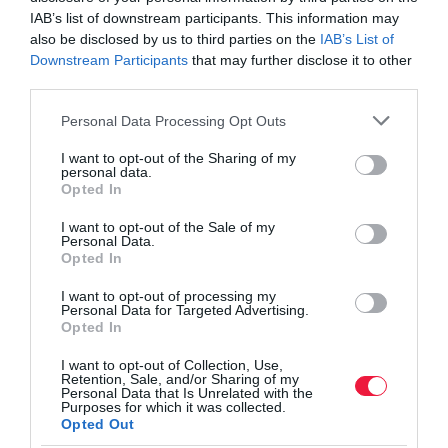
Egy új politikai Pandora-szelence
IAB’s list of downstream participants. This information may
also be disclosed by us to third parties on the
IAB’s List of
nyílik meg a növekvő gazdasági
Downstream Participants
that may further disclose it to other
third parties.
elégedetlenségek nyomán
Please note that this website/app uses one or more Google
Personal Data Processing Opt Outs
services and may gather and store information including but
- vélekedett Rahim.
not limited to your visit or usage behaviour. You may click to
I want to opt-out of the Sharing of my
personal data.
grant or deny consent to Google and its third-party tags to
Opted In
use your data for below specified purposes in below Google
gabona
éhezés
orosz-ukrán háború
közel-kelet
consent section.
I want to opt-out of the Sale of my
Personal Data.
észak-afrika
mena régió
Opted In
I want to opt-out of processing my
Personal Data for Targeted Advertising.
Opted In
I want to opt-out of Collection, Use,
Retention, Sale, and/or Sharing of my
Personal Data that Is Unrelated with the
Purposes for which it was collected.
Opted Out