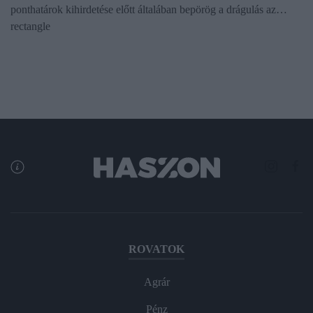
ponthatárok kihirdetése előtt általában bepörög a drágulás az…
rectangle
ROVATOK
Agrár
Pénz