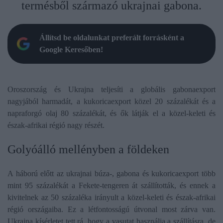
termésből származó ukrajnai gabona.
Állítsd be oldalunkat preferált forrásként a
Google Keresőben!
Oroszország és Ukrajna teljesíti a globális gabonaexport
nagyjából harmadát, a kukoricaexport közel 20 százalékát és a
napraforgó olaj 80 százalékát, és ők látják el a közel-keleti és
észak-afrikai régió nagy részét.
Golyóálló mellényben a földeken
A háború előtt az ukrajnai búza-, gabona és kukoricaexport több
mint 95 százalékát a Fekete-tengeren át szállították, és ennek a
kivitelnek az 50 százaléka irányult a közel-keleti és észak-afrikai
régió országaiba. Ez a létfontosságú útvonal most zárva van.
Ukrajna kísérletet tett rá, hogy a vasutat használja a szállításra, de