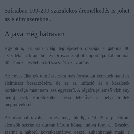
Szíriában 100-200 százalékos áremelkedés is jöhet
az élelmiszereknél.
A java még hátravan
Egyiptom, az arab világ legnépesebb országa a gabona 80
százalékát Ukrajnából és Oroszországból importálja. Libanonnál
60, Tunézia esetében 80 százalék ez az arány.
Az egyes államok természetesen más forrásokat keresnek majd az
élelmiszer beszerzésére, de ez az infláció és a készletek
korlátossága miatt nem lesz egyszerű. A régióra jellemző vízhiány
pedig csak korlátozottan teszi lehetővé a helyi földek
megművelését.
Az ukrajnai tavalyi termés még mindig elérhető a piacokon,
elemzők szerint ez durván három hónap múlva fogy el. Beasley
szerint a háború következményei ősszel zuhanhatnak majd a