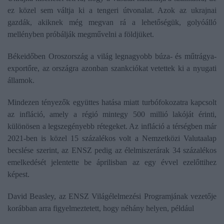
ez közel sem váltja ki a tengeri útvonalat. Azok az ukrajnai
gazdák, akiknek még megvan rá a lehetőségük, golyóálló
mellényben próbálják megművelni a földjüket.
Békeidőben Oroszország a világ legnagyobb búza- és műtrágya-
exportőre, az országra azonban szankciókat vetettek ki a nyugati
államok.
Mindezen tényezők együttes hatása miatt turbófokozatra kapcsolt
az infláció, amely a régió mintegy 500 millió lakóját érinti,
különösen a legszegényebb rétegeket. Az infláció a térségben már
2021-ben is közel 15 százalékos volt a Nemzetközi Valutaalap
becslése szerint, az ENSZ pedig az élelmiszerárak 34 százalékos
emelkedését jelentette be áprilisban az egy évvel ezelőttihez
képest.
David Beasley, az ENSZ Világélelmezési Programjának vezetője
korábban arra figyelmeztetett, hogy néhány helyen, például