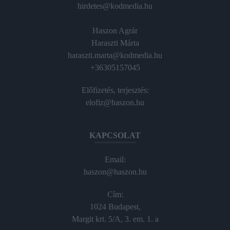
hirdetes@kodmedia.hu
Haszon Agrár
Haraszti Márta
haraszti.marta@kodmedia.hu
+36305157045
Előfizetés, terjesztés:
elofiz@haszon.hu
KAPCSOLAT
Email:
haszon@haszon.hu
Cím:
1024 Budapest,
Margit krt. 5/A, 3. em. 1. a