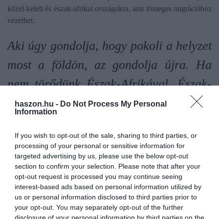
közel-keleti és észak-afrikai országokra, ami tömeges migrációhoz
vezethet.
Aki úgy gondolja, hogy pokoli a helyzet
most a földön, az gondolja újra. Ha
nem törődünk Észak-Afrikával, Észak-
Afrika Európába fog jönni. Ha nem
haszon.hu -
Do Not Process My Personal
Information
törődünk a Közel-Kelettel, a Közel-
If you wish to opt-out of the sale, sharing to third parties, or
Kelet Európába jön
processing of your personal or sensitive information for
targeted advertising by us, please use the below opt-out
- mondta Beasley.
section to confirm your selection. Please note that after your
opt-out request is processed you may continue seeing
interest-based ads based on personal information utilized by
Taufiq Rahim, a New America dubaji szakértője egyetért azzal,
us or personal information disclosed to third parties prior to
hogy a java még hátravan.
your opt-out. You may separately opt-out of the further
disclosure of your personal information by third parties on the