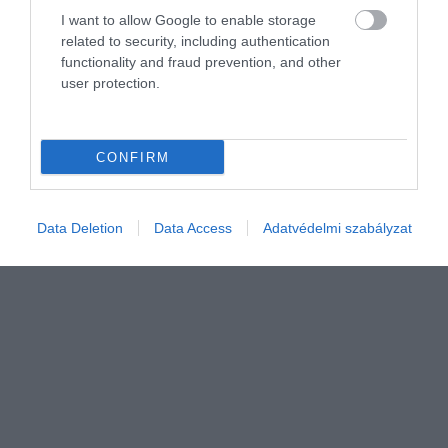
150 cégnél gyanít tiltott összebeszélést a
I want to allow Google to enable storage
related to security, including authentication
versenyhivatal
functionality and fraud prevention, and other
user protection.
Négy új eljárást indított idén, így most összesen 21 kartellügyet
vizsgál a Gazdasági Versenyhivatal. A GVH az Integritás
Hatóságtól kapott minden jelzést megvizsgált, és döntő
CONFIRM
többségükben…
Data Deletion
Data Access
Adatvédelmi szabályzat