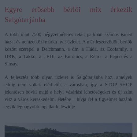
Egyre erősebb bérlői mix érkezik
Salgótarjánba
A több mint 7500 négyzetméteres retail parkban számos ismert
hazai és nemzetközi márka nyit üzletet. A már leszerződött bérlők
között szerepel a Deichmann, a dm, a Háda, az Ecofamily, a
DRK, a Takko, a TEDi, az Euronics, a Retro a Pepco és a
Sinsay.
A fejlesztés több olyan üzletet is Salgótarjánba hoz, amelyek
eddig nem voltak elérhetők a városban, így a STOP SHOP
jelentősen bővíti majd a helyi vásárlási lehetőségeket és új színt
visz a város kereskedelmi életébe – hívja fel a figyelmet hazánk
egyik legnagyobb ingatlanfejlesztője.