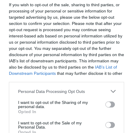
If you wish to opt-out of the sale, sharing to third parties, or
processing of your personal or sensitive information for
targeted advertising by us, please use the below opt-out
section to confirm your selection. Please note that after your
opt-out request is processed you may continue seeing
interest-based ads based on personal information utilized by
Fotó:
CPI Hungary
us or personal information disclosed to third parties prior to
your opt-out. You may separately opt-out of the further
STOP SHOP – Modern és fenntartható
disclosure of your personal information by third parties on the
IAB’s list of downstream participants. This information may
bevásárlópark épül
also be disclosed by us to third parties on the
IAB’s List of
Downstream Participants
that may further disclose it to other
A STOP SHOP a vásárlói élmény mellett a fenntarthatósági
third parties.
szempontokra is kiemelt figyelmet fordít. Az épület
Please note that this website/app uses one or more Google
energiahatékony gépészeti rendszerekkel, korszerű világítással,
Personal Data Processing Opt Outs
services and may gather and store information including but
elektromosautó-töltőkkel és környezettudatos megoldásokkal
not limited to your visit or usage behaviour. You may click to
I want to opt-out of the Sharing of my
készül.
personal data.
grant or deny consent to Google and its third-party tags to
Opted In
use your data for below specified purposes in below Google
A retail parkban játszótér, kerékpártárolók, akadálymentes
consent section.
I want to opt-out of the Sale of my
parkolók és kényelmes közlekedési kapcsolatok is helyet kapnak,
Personal Data.
Opted In
így a fejlesztés nemcsak kereskedelmi, hanem közösségi