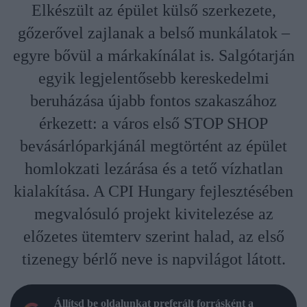
Elkészült az épület külső szerkezete,
gőzerővel zajlanak a belső munkálatok –
egyre bővül a márkakínálat is. Salgótarján
egyik legjelentősebb kereskedelmi
beruházása újabb fontos szakaszához
érkezett: a város első STOP SHOP
bevásárlóparkjánál megtörtént az épület
homlokzati lezárása és a tető vízhatlan
kialakítása. A CPI Hungary fejlesztésében
megvalósuló projekt kivitelezése az
előzetes ütemterv szerint halad, az első
tizenegy bérlő neve is napvilágot látott.
Állítsd be oldalunkat preferált forrásként a