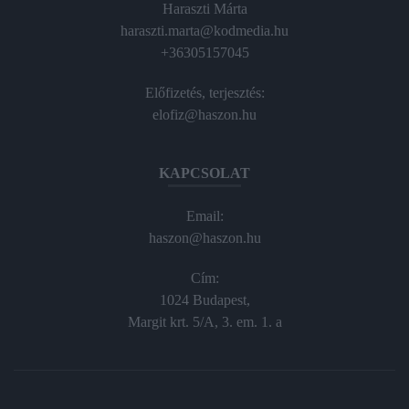
Haraszti Márta
haraszti.marta@kodmedia.hu
+36305157045
Előfizetés, terjesztés:
elofiz@haszon.hu
KAPCSOLAT
Email:
haszon@haszon.hu
Cím:
1024 Budapest,
Margit krt. 5/A, 3. em. 1. a