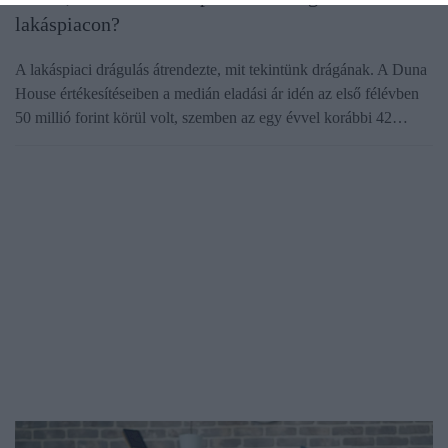
lakáspiacon?
A lakáspiaci drágulás átrendezte, mit tekintünk drágának. A Duna
House értékesítéseiben a medián eladási ár idén az első félévben
50 millió forint körül volt, szemben az egy évvel korábbi 42…