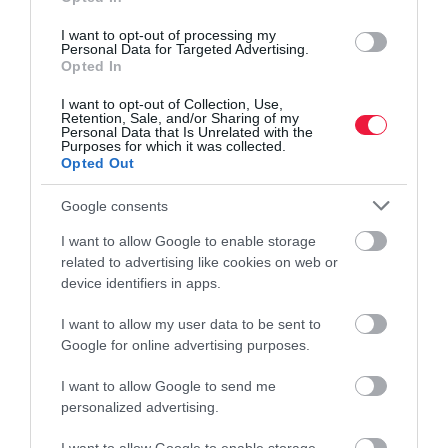
szempontból is meghatározó szereplője lehet a városnak.
I want to opt-out of processing my
Personal Data for Targeted Advertising.
Opted In
A beruházó és a generálkivitelező ezúton is köszöni a helyi
lakosság türelmét és támogatását. A fejlesztés előrehaladtával
I want to opt-out of Collection, Use,
Salgótarján hamarosan egy modern, meghatározó kereskedelmi
Retention, Sale, and/or Sharing of my
Personal Data that Is Unrelated with the
központtal gazdagodik.
Purposes for which it was collected.
Opted Out
Google consents
piacok
kereskedelem
építkezés
beruházás
I want to allow Google to enable storage
stop shop
related to advertising like cookies on web or
device identifiers in apps.
I want to allow my user data to be sent to
Google for online advertising purposes.
I want to allow Google to send me
personalized advertising.