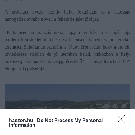
A projektet övező pozitív helyi fogadtatás és a lakosság
támogatása tovább növeli a fejlesztés jelentőségét.
„Különösen fontos számunkra, hogy a beruházás ne csupán egy
modern kereskedelmi fejlesztést jelentsen, hanem valódi értéket
teremtsen Salgótarján számára is. Nagy öröm látni, hogy a projekt
kivitelezése stabilan és jó ütemben halad, miközben a helyi
közösség támogatása is végig érezhető” – hangsúlyozta a CPI
Hungary képviselője.
haszon.hu -
Do Not Process My Personal
Information