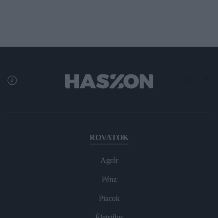
ROVATOK
Agrár
Pénz
Piacok
Életstílus