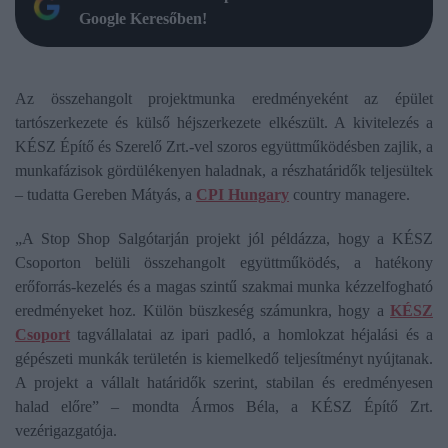
Google Keresőben!
Az összehangolt projektmunka eredményeként az épület
tartószerkezete és külső héjszerkezete elkészült. A kivitelezés a
KÉSZ Építő és Szerelő Zrt.-vel szoros együttműködésben zajlik, a
munkafázisok gördülékenyen haladnak, a részhatáridők teljesültek
– tudatta Gereben Mátyás, a
CPI Hungary
country managere.
„A Stop Shop Salgótarján projekt jól példázza, hogy a KÉSZ
Csoporton belüli összehangolt együttműködés, a hatékony
erőforrás-kezelés és a magas szintű szakmai munka kézzelfogható
eredményeket hoz. Külön büszkeség számunkra, hogy a
KÉSZ
Csoport
tagvállalatai az ipari padló, a homlokzat héjalási és a
gépészeti munkák területén is kiemelkedő teljesítményt nyújtanak.
A projekt a vállalt határidők szerint, stabilan és eredményesen
halad előre” – mondta Ármos Béla, a KÉSZ Építő Zrt.
vezérigazgatója.