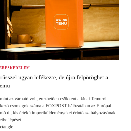
ERESKEDELEM
rüsszel ugyan lefékezte, de újra felpöröghet a
emu
mint az várható volt, érezhetően csökkent a kínai Temuról
rkező csomagok száma a FOXPOST hálózatában az Európai
nió új, kis értékű importküldeményeket érintő szabályozásának
letbe lépését…
ectangle