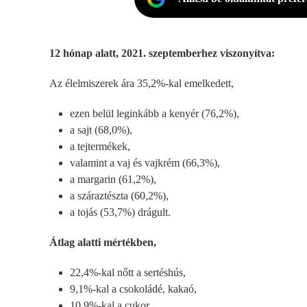
12 hónap alatt, 2021. szeptemberhez viszonyítva:
Az élelmiszerek ára 35,2%-kal emelkedett,
ezen belül leginkább a kenyér (76,2%),
a sajt (68,0%),
a tejtermékek,
valamint a vaj és vajkrém (66,3%),
a margarin (61,2%),
a száraztészta (60,2%),
a tojás (53,7%) drágult.
Átlag alatti mértékben,
22,4%-kal nőtt a sertéshús,
9,1%-kal a csokoládé, kakaó,
10,9%-kal a cukor,