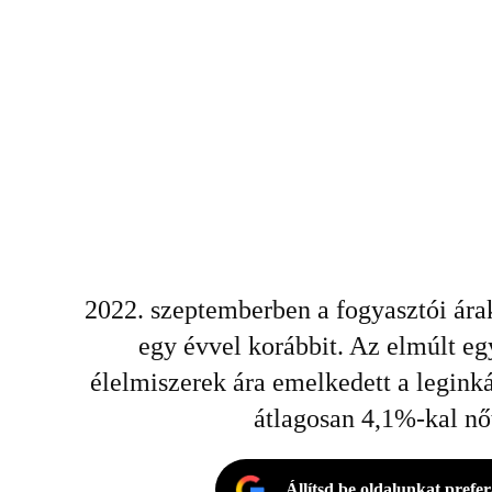
2022. szeptemberben a fogyasztói ára
egy évvel korábbit. Az elmúlt egy
élelmiszerek ára emelkedett a leginká
átlagosan 4,1%-kal nőt
Állítsd be oldalunkat prefe