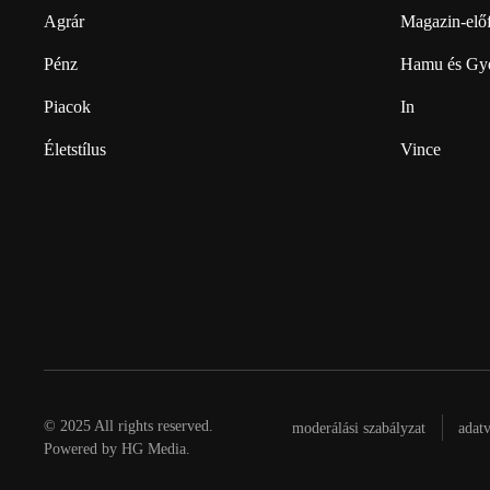
Agrár
Magazin-előf
Pénz
Hamu és Gy
Piacok
In
Életstílus
Vince
© 2025 All rights reserved.
moderálási szabályzat
adat
Powered by
HG Media
.