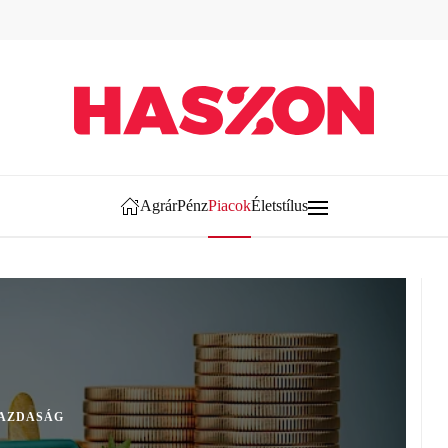
Agrár
Pénz
Piacok
Életstílus
AZDASÁG