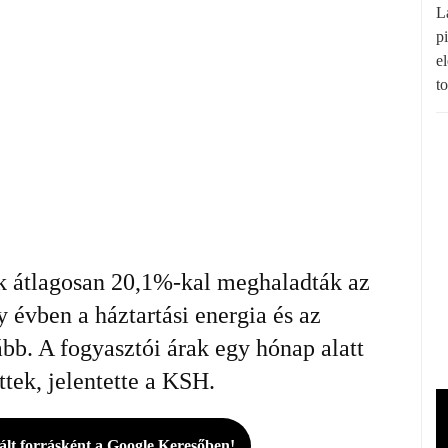
L
p
e
t
k átlagosan 20,1%-kal meghaladták az
 évben a háztartási energia és az
bb. A fogyasztói árak egy hónap alatt
tek, jelentette a KSH.
rált forrásként a Google Keresőben!