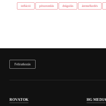
infláció
pénzromlás
drágulás
áremelkedés
Feliratkozás
ROVATOK
HG MEDI