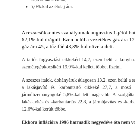
5,0%-kal az étolaj ára.
A rezsicsökkentés szabályainak augusztus 1-jétől ha
62,1%-kal drágult. Ezen belül a vezetékes gáz ára 12
gáz ára 45, a tűzifáé 43,8%-kal növekedett.
A tartós fogyasztási cikkekért 14,7, ezen belül a konyha
személygépkocsikért 19,9%-kal kellett többet fizetni.
A szeszes italok, dohányáruk átlagosan 13,2, ezen belül a sz
a lakásjavító és -karbantartó cikkeké 27,7, a mosó- é
járműüzemanyagoké 5,8%-kal lett magasabb. A szolgáltatá
lakásjavítás és -karbantartás 22,8, a járműjavítás és -kar
12,6%-kal került többe.
Ekkora inflációra 1996 harmadik negyedéve óta nem v