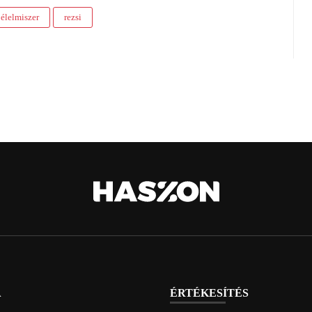
élelmiszer
rezsi
A
ÉRTÉKESÍTÉS