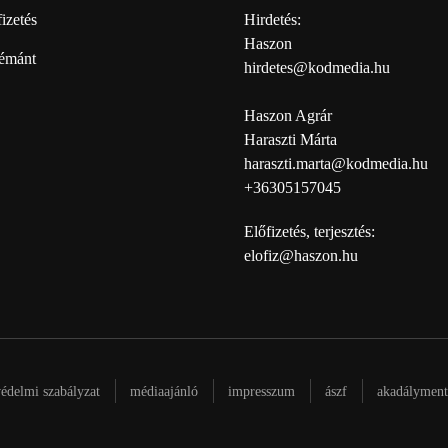
izetés
Hirdetés:
Haszon
émánt
hirdetes@kodmedia.hu
Haszon Agrár
Haraszti Márta
haraszti.marta@kodmedia.hu
+36305157045
Előfizetés, terjesztés:
elofiz@haszon.hu
védelmi szabályzat
médiaajánló
impresszum
ászf
akadálymente