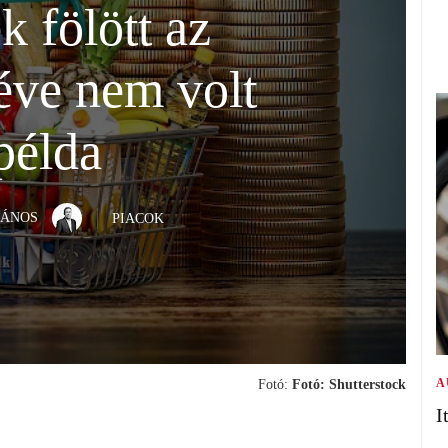
k fölött az
 éve nem volt
példa
JÁNOS
PIACOK
A
Fotó:
Fotó: Shutterstock
I