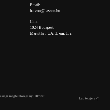
Email:
haszon@haszon.hu
Cím:
1024 Budapest,
Margit krt. 5/A, 3. em. 1. a
sségi megfelelőségi nyilatkozat
Lap tetejére