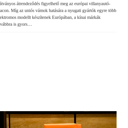
átványos átrendeződés figyelhető meg az európai villanyautó-
iacon. Míg az uniós vámok hatására a nyugati gyártók egyre több
lektromos modellt készítenek Európában, a kínai márkák
ovábbra is gyors…