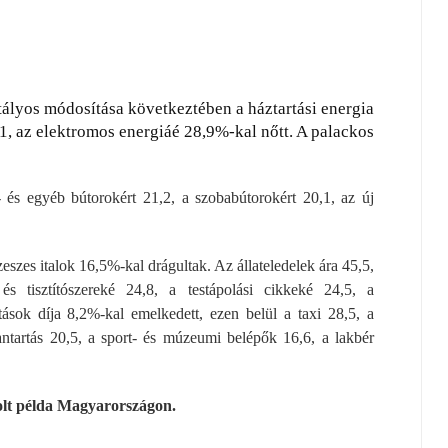
tályos módosítása következtében a háztartási energia
1, az elektromos energiáé 28,9%-kal nőtt. A palackos
- és egyéb bútorokért 21,2, a szobabútorokért 20,1, az új
eszes italok 16,5%-kal drágultak. Az állateledelek ára 45,5,
s tisztítószereké 24,8, a testápolási cikkeké 24,5, a
sok díja 8,2%-kal emelkedett, ezen belül a taxi 28,5, a
bantartás 20,5, a sport- és múzeumi belépők 16,6, a lakbér
olt példa Magyarországon.