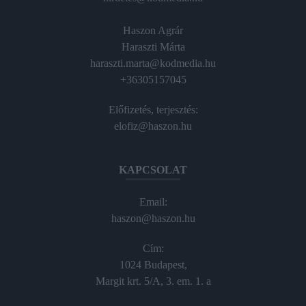
Haszon Agrár
Haraszti Márta
haraszti.marta@kodmedia.hu
+36305157045
Előfizetés, terjesztés:
elofiz@haszon.hu
KAPCSOLAT
Email:
haszon@haszon.hu
Cím:
1024 Budapest,
Margit krt. 5/A, 3. em. 1. a