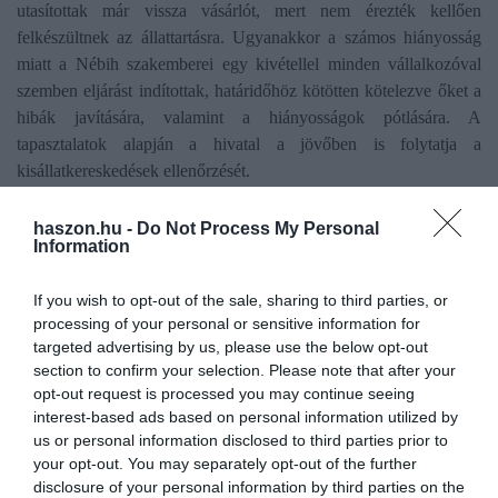
utasítottak már vissza vásárlót, mert nem érezték kellően
felkészültnek az állattartásra. Ugyanakkor a számos hiányosság
miatt a Nébih szakemberei egy kivétellel minden vállalkozóval
szemben eljárást indítottak, határidőhöz kötötten kötelezve őket a
hibák javítására, valamint a hiányosságok pótlására. A
tapasztalatok alapján a hivatal a jövőben is folytatja a
kisállatkereskedések ellenőrzését.
haszon.hu -
Do Not Process My Personal
Information
kereskedelem
nébih
ellenőrzés
intézkedés
eljárás
kisállat
If you wish to opt-out of the sale, sharing to third parties, or
processing of your personal or sensitive information for
targeted advertising by us, please use the below opt-out
section to confirm your selection. Please note that after your
opt-out request is processed you may continue seeing
interest-based ads based on personal information utilized by
us or personal information disclosed to third parties prior to
your opt-out. You may separately opt-out of the further
disclosure of your personal information by third parties on the