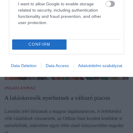
I want to allow Google to enable storage
related to security, including authentication
functionality and fraud prevention, and other
user protection.
CONFIRM
Data Deletion
Data Access
Adatvédelmi szabályzat
INGATLANPIAC
A lakáskeresők nyerhetnek a változó piacon
Lassulás jelei látszanak a magyar ingatlanpiacon. A befektetési
célú vásárlások visszaestek, az Otthon Start kezdeti lendülete is
mérséklődik, miközben egyre több eladó kényszerülhet engedni
az…