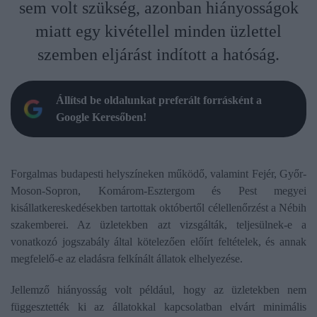
sem volt szükség, azonban hiányosságok
miatt egy kivétellel minden üzlettel
szemben eljárást indított a hatóság.
Állítsd be oldalunkat preferált forrásként a
Google Keresőben!
Forgalmas budapesti helyszíneken működő, valamint Fejér, Győr-
Moson-Sopron, Komárom-Esztergom és Pest megyei
kisállatkereskedésekben tartottak októbertől célellenőrzést a Nébih
szakemberei. Az üzletekben azt vizsgálták, teljesülnek-e a
vonatkozó jogszabály által kötelezően előírt feltételek, és annak
megfelelő-e az eladásra felkínált állatok elhelyezése.
Jellemző hiányosság volt például, hogy az üzletekben nem
függesztették ki az állatokkal kapcsolatban elvárt minimális