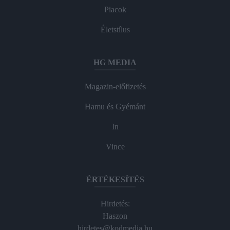
Piacok
Életstílus
HG MEDIA
Magazin-előfizetés
Hamu és Gyémánt
In
Vince
ÉRTÉKESÍTÉS
Hirdetés:
Haszon
hirdetes@kodmedia.hu