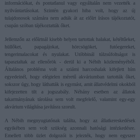
információkat, és pontatlanul vagy egyáltalán nem vezették a
nyilvántartásokat. Szintén gyakori hiba volt, hogy az új
tulajdonosok számára nem adták át az előírt írásos tájékoztatót,
csupán szóban tájékoztatták őket.
Jellemzőn az előírtnál kisebb helyen tartottak halakat, kétéltűeket,
hüllőket, papagájokat, hörcsögöket, futóegereket,
tengerimalacokat és nyulakat. Utóbbinál túlzsúfoltságot is
tapasztaltak az ellenőrök - derül ki a Nébih közleményéből.
Általános probléma volt a sziámi harcoshalak kifejlett hím
egyedeinél, hogy elégtelen méretű akváriumban tartották őket,
sokszor úgy, hogy láthatták is egymást, amit állatvédelmi okokból
kifejezetten tilt a jogszabály. Néhány esetben az állatok
takarmányának tárolása sem volt megfelelő, valamint egy-egy
akvárium világítása javításra szorult.
A Nébih megnyugtatónak találta, hogy az állatkereskedések
egyikében sem volt szükség azonnali hatósági intézkedésre.
Emellett több üzlet dolgozói is jelezték, hogy nem egyszer