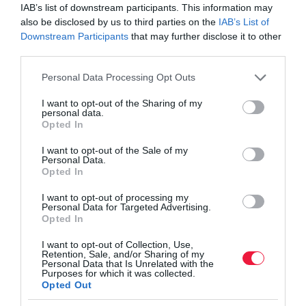
IAB’s list of downstream participants. This information may
also be disclosed by us to third parties on the
IAB’s List of
Downstream Participants
that may further disclose it to other
third parties.
Please note that this website/app uses one or more Google
Personal Data Processing Opt Outs
services and may gather and store information including but
not limited to your visit or usage behaviour. You may click to
I want to opt-out of the Sharing of my
personal data.
grant or deny consent to Google and its third-party tags to
Opted In
use your data for below specified purposes in below Google
consent section.
I want to opt-out of the Sale of my
Personal Data.
Opted In
I want to opt-out of processing my
Personal Data for Targeted Advertising.
Opted In
I want to opt-out of Collection, Use,
Retention, Sale, and/or Sharing of my
Personal Data that Is Unrelated with the
Purposes for which it was collected.
Opted Out
KERESKEDELEM