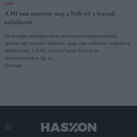
ADÓ
A MI sem mentette meg a NAV-tól a borsodi
vállalkozót
Mesterséges intelligenciával szerkesztett képekkel próbálta
igazolni egy borsodi vállalkozó, hogy cége székhelye megfelel az
előírásoknak. A NAV azonban hamar kiszúrta az
ellentmondásokat, így az…
rectangle