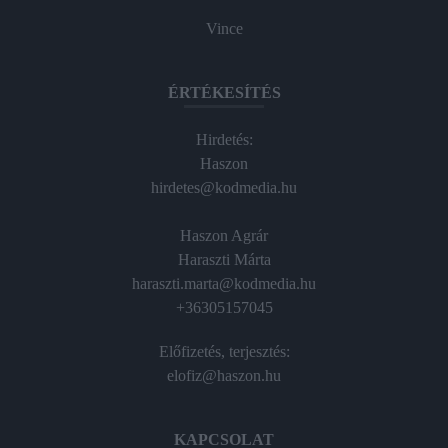
Vince
ÉRTÉKESÍTÉS
Hirdetés:
Haszon
hirdetes@kodmedia.hu
Haszon Agrár
Haraszti Márta
haraszti.marta@kodmedia.hu
+36305157045
Előfizetés, terjesztés:
elofiz@haszon.hu
KAPCSOLAT