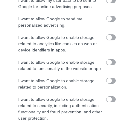
I want to allow my user data to be sent to
Google for online advertising purposes.
I want to allow Google to send me
personalized advertising.
I want to allow Google to enable storage
ADÓ
related to analytics like cookies on web or
Nyitva hagyta a raktár ajtaját a kínai árus, 25
device identifiers in apps.
milliója bánhatja
I want to allow Google to enable storage
related to functionality of the website or app.
Több mint 18 ezer illegális elektronikus cigarettát találtak a
navosok egy rutinszerű közterületi ellenőrzésen. A pénzügyőrök
I want to allow Google to enable storage
felfigyeltek egy nyitott, dobozokkal telezsúfolt raktárra, ott
related to personalization.
bukkantak…
I want to allow Google to enable storage
related to security, including authentication
functionality and fraud prevention, and other
user protection.