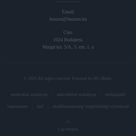
Email:
haszon@haszon.hu
Cím:
1024 Budapest,
Margit krt. 5/A, 3. em. 1. a
© 2025 All rights reserved. Powered by
HG Media
.
moderálási szabályzat
adatvédelmi szabályzat
médiaajánló
impresszum
ászf
akadálymentességi megfelelőségi nyilatkozat
Lap tetejére