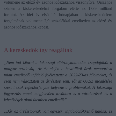
volumene az előző év azonos időszakához viszonyítva. Országos
szinten a kiskereskedelmi forgalom elérte az 1739 milliárd
forintot. Az idei év első hét hónapjában a kiskereskedelem
forgalmának volumene 2,9 százalékkal emelkedett az előző év
azonos időszakához képest.
A kereskedők így reagáltak
„Nem tud kitörni a lakossági elbizonytalanodás csapdájából a
magyar gazdaság. Az év elején a beszállítói árak megugrása
miatt emelkedő infláció felélesztette a 2022-23-as félelmeket, és
ezen nem változtatott az árrésstop sem, sőt az OKSZ megítélése
szerint csak reflektorfénybe helyezte a problémákat. A lakossági
fogyasztás ennek megfelelően továbbra is a várakozások és a
lehetőségek alatti ütemben emelkedik”.
„Bár az árrésstopnak volt egyszeri inflációcsökkentő hatása, ez