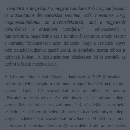
"Továbbra is megvédjük a magyar családokat és a nyugdíjasokat
az indokolatlan áremelésekkel szemben, ezért november 30-ig
meghosszabbítottuk az árréscsökkentést, ami a fogyasztás
bővüléséhez is érdemben hozzájárul"
- emlékeztetett a
minisztérium, megerősítve azt a korábbi álláspontot, amely szerint
a kormány folyamatosan azon dolgozik, hogy a családok egyre
több pénzből tudjanak gazdálkodni, és döntésük szerint többet is
tudjanak költeni. A közleményben részletesen fel is sorolták az
utóbbi időszak intézkedéseit.
A Központi Statisztikai Hivatal adatai szerint 2025 júliusában a
kiskereskedelmi forgalom volumene a naptárhatástól megtisztított
adatok alapján 1,7 százalékkal nőtt az előző év azonos
időszakához viszonyítva. Az élelmiszer- és élelmiszer jellegű
vegyes üzletek értékesítési volumene 2,3 százalékkal, ezen belül
az élelmiszer-kiskereskedelem 76 százalékát adó élelmiszer jellegű
vegyes üzleteké 3,4 százalékkal növekedett. Miközben a nem
élelmiszer-kiskereskedelemben 2,9 százalékkal nőtt az értékesítés