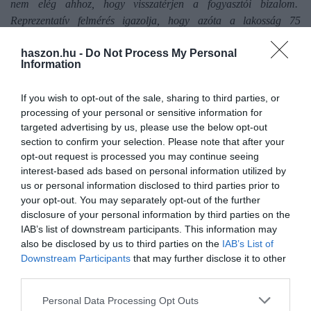
nem elég ahhoz, hogy visszatérjen a fogyasztói bizalom.
Reprezentatív felmérés igazolja, hogy azóta a lakosság 75
százaléka nem érzékeli az árrésstop hatását. Eközben a kormány
haszon.hu -
Do Not Process My Personal
újabb és újabb terheket rak a kiskereskedelemre” –
mondta
Information
Kozák Tamás, az Országos Kerekedelmi Szövetség főtitkára.
If you wish to opt-out of the sale, sharing to third parties, or
processing of your personal or sensitive information for
Olvasd el ezt is!
targeted advertising by us, please use the below opt-out
section to confirm your selection. Please note that after your
Kormánykritikus eredmények a kereskedők által
opt-out request is processed you may continue seeing
rendelt kutatásban
interest-based ads based on personal information utilized by
us or personal information disclosed to third parties prior to
your opt-out. You may separately opt-out of the further
disclosure of your personal information by third parties on the
IAB’s list of downstream participants. This information may
also be disclosed by us to third parties on the
IAB’s List of
kereskedelem
fogyasztás
növekedés
reagálás
Downstream Participants
that may further disclose it to other
third parties.
kormány
kereskedők
Please note that this website/app uses one or more Google
Personal Data Processing Opt Outs