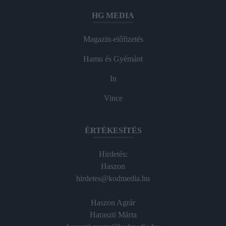
HG MEDIA
Magazin-előfizetés
Hamu és Gyémánt
In
Vince
ÉRTÉKESÍTÉS
Hirdetés:
Haszon
hirdetes@kodmedia.hu
Haszon Agrár
Haraszti Márta