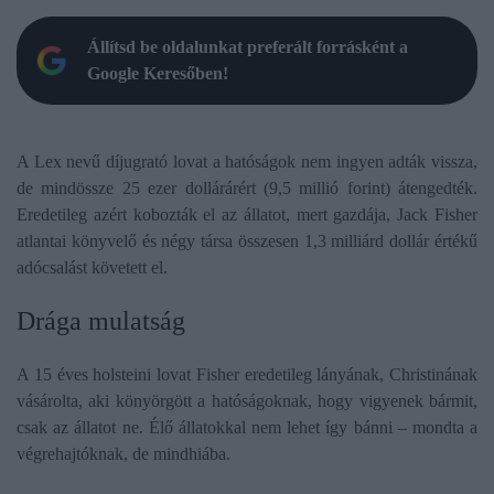
Állítsd be oldalunkat preferált forrásként a
Google Keresőben!
A Lex nevű díjugrató lovat a hatóságok nem ingyen adták vissza,
de mindössze 25 ezer dollárárért (9,5 millió forint) átengedték.
Eredetileg azért kobozták el az állatot, mert gazdája, Jack Fisher
atlantai könyvelő és négy társa összesen 1,3 milliárd dollár értékű
adócsalást követett el.
Drága mulatság
A 15 éves holsteini lovat Fisher eredetileg lányának, Christinának
vásárolta, aki könyörgött a hatóságoknak, hogy vigyenek bármit,
csak az állatot ne. Élő állatokkal nem lehet így bánni – mondta a
végrehajtóknak, de mindhiába.