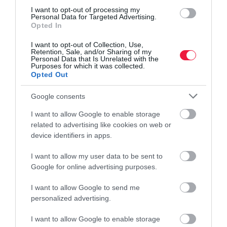
I want to opt-out of processing my
Personal Data for Targeted Advertising.
Opted In
I want to opt-out of Collection, Use,
Retention, Sale, and/or Sharing of my
Personal Data that Is Unrelated with the
Purposes for which it was collected.
Opted Out
Google consents
I want to allow Google to enable storage
related to advertising like cookies on web or
device identifiers in apps.
MUNKA
I want to allow my user data to be sent to
Google for online advertising purposes.
Ezért nem akar senki sem főnök lenni a Z
generációból
I want to allow Google to send me
personalized advertising.
A fiatal munkavállalók egyre kevésbé tekintenek a vezetői
I want to allow Google to enable storage
kinevezésre karrierjük csúcspontjaként. Sokuk számára a