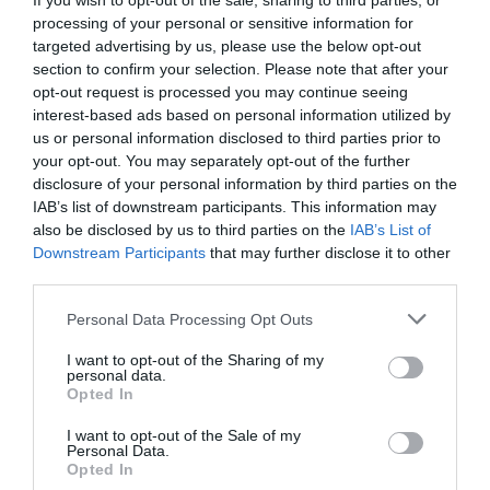
If you wish to opt-out of the sale, sharing to third parties, or
adni rajta.
processing of your personal or sensitive information for
targeted advertising by us, please use the below opt-out
Itt
írtunk arról, hogy már lovakat is klónoznak.
section to confirm your selection. Please note that after your
opt-out request is processed you may continue seeing
interest-based ads based on personal information utilized by
ló
holsteini ló
végrehajtás
adócsalás
us or personal information disclosed to third parties prior to
your opt-out. You may separately opt-out of the further
disclosure of your personal information by third parties on the
IAB’s list of downstream participants. This information may
also be disclosed by us to third parties on the
IAB’s List of
Downstream Participants
that may further disclose it to other
third parties.
Please note that this website/app uses one or more Google
Personal Data Processing Opt Outs
services and may gather and store information including but
not limited to your visit or usage behaviour. You may click to
I want to opt-out of the Sharing of my
personal data.
grant or deny consent to Google and its third-party tags to
Opted In
use your data for below specified purposes in below Google
consent section.
I want to opt-out of the Sale of my
Personal Data.
Opted In