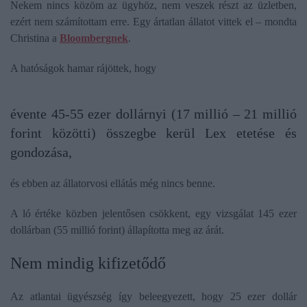
Nekem nincs közöm az ügyhöz, nem veszek részt az üzletben,
ezért nem számítottam erre. Egy ártatlan állatot vittek el – mondta
Christina a
Bloombergnek
.
A hatóságok hamar rájöttek, hogy
évente 45-55 ezer dollárnyi (17 millió – 21 millió
forint közötti) összegbe kerül Lex etetése és
gondozása,
és ebben az állatorvosi ellátás még nincs benne.
A ló értéke közben jelentősen csökkent, egy vizsgálat 145 ezer
dollárban (55 millió forint) állapította meg az árát.
Nem mindig kifizetődő
Az atlantai ügyészség így beleegyezett, hogy 25 ezer dollár