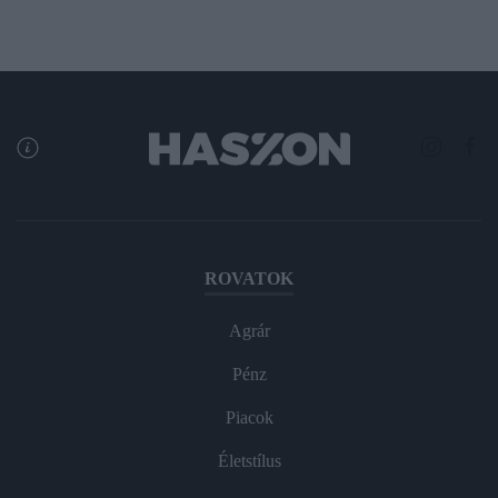
ROVATOK
Agrár
Pénz
Piacok
Életstílus