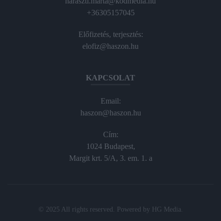
haraszti.marta@kodmedia.hu
+36305157045
Előfizetés, terjesztés:
elofiz@haszon.hu
KAPCSOLAT
Email:
haszon@haszon.hu
Cím:
1024 Budapest,
Margit krt. 5/A, 3. em. 1. a
© 2025 All rights reserved. Powered by
HG Media
.