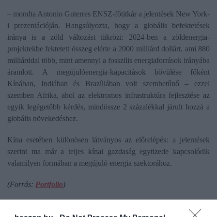
– mondta Antonio Guterres ENSZ-főtitkár a jelentések New York-
i prezentációján. Hangsúlyozta, hogy a globális befektetések
iránya is a zöld változást tükrözi: 2024-ben a zöldenergia-
projektekbe fektetett összeg elérte a 2000 milliárd dollárt, ami 880
milliárddal több, mint amennyi a fosszilis energiaforrások irányába
áramlott. A megújulóenergia-kapacitások bővülése főként
Kínában, Indiában és Brazíliában volt szembetűnő – ezzel
szemben Afrika, ahol az elektromos infrastruktúra fejlesztése az
egyik legégetőbb kérdés, mindössze 2 százalékkal járult hozzá a
globális növekedéshez.
Kína esetében különösen látványos az előrelépés: a jelentések
szerint ma már a teljes kínai gazdaság egytizede kapcsolódik
valamilyen formában a megújuló energia szektorához.
(Forrás:
Portfolio
)