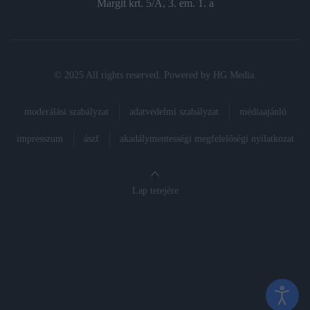
Margit krt. 5/A, 3. em. 1. a
© 2025 All rights reserved. Powered by
HG Media
.
moderálási szabályzat
adatvédelmi szabályzat
médiaajánló
impresszum
ászf
akadálymentességi megfelelőségi nyilatkozat
Lap tetejére