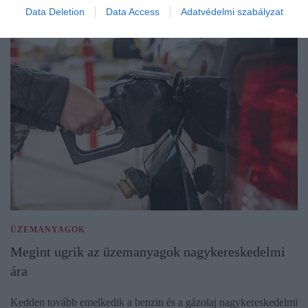
Data Deletion
Data Access
Adatvédelmi szabályzat
ÜZEMANYAGOK
Megint ugrik az üzemanyagok nagykereskedelmi
ára
Kedden tovább emelkedik a benzin és a gázolaj nagykereskedelmi