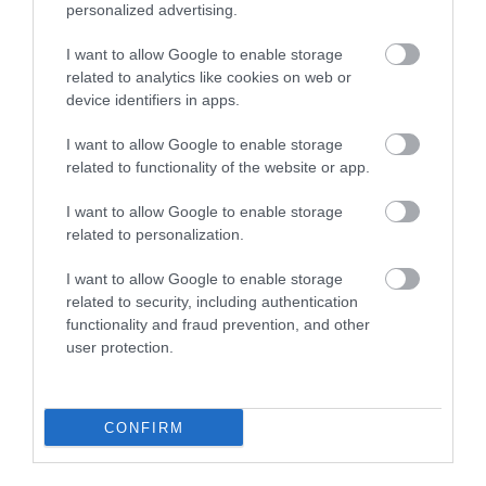
personalized advertising.
MUNKA
I want to allow Google to enable storage
Így emelkedett a hazai vállalati középvezetők bére
related to analytics like cookies on web or
device identifiers in apps.
Több mint 60 hazai vállalat mintegy 800 középvezetőjének
I want to allow Google to enable storage
béradatait vizsgálta meg az RSM Hungary. A 800 ezer és 1,2
related to functionality of the website or app.
millió forint közötti havi bruttó fizetési sávban dolgozó
alkalmazottak esetében a…
I want to allow Google to enable storage
related to personalization.
I want to allow Google to enable storage
related to security, including authentication
functionality and fraud prevention, and other
user protection.
CONFIRM