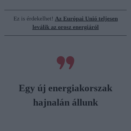
Ez is érdekelhet!
Az Európai Unió teljesen
leválik az orosz energiáról
E
g
y
ú
j
e
n
e
r
g
i
a
k
o
r
s
z
a
k
h
a
j
n
a
l
á
n
á
l
l
u
n
k