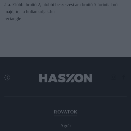
ára. Előbbi bruttó 2, utóbbi beszerzési ára bruttó 5 forinttal nő
majd, írja a holtankoljak.hu
rectangle
ROVATOK
Agrár