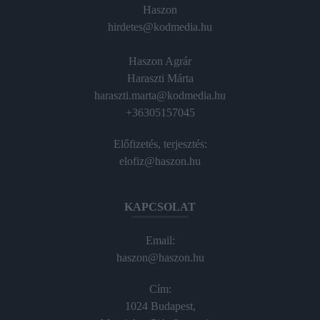
Haszon
hirdetes@kodmedia.hu
Haszon Agrár
Haraszti Márta
haraszti.marta@kodmedia.hu
+36305157045
Előfizetés, terjesztés:
elofiz@haszon.hu
KAPCSOLAT
Email:
haszon@haszon.hu
Cím:
1024 Budapest,