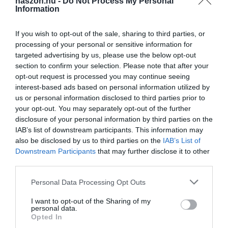
Olvasd el ezt is!
haszon.hu -
Do Not Process My Personal
Information
Ennyivel nő az áramszámlánk, ha egész nap megy a
légkondi
If you wish to opt-out of the sale, sharing to third parties, or
5 perc alatt 400 km-re elég áramot tölthetsz ezekbe
processing of your personal or sensitive information for
targeted advertising by us, please use the below opt-out
a BYD-ekbe
section to confirm your selection. Please note that after your
Brutálisan kilőtt az áram ára, de mi az oka?
opt-out request is processed you may continue seeing
interest-based ads based on personal information utilized by
us or personal information disclosed to third parties prior to
your opt-out. You may separately opt-out of the further
disclosure of your personal information by third parties on the
IAB’s list of downstream participants. This information may
zöldenergia
jövő
megújuló energiaforrás
kína
also be disclosed by us to third parties on the
IAB’s List of
ensz
Downstream Participants
that may further disclose it to other
third parties.
Please note that this website/app uses one or more Google
Personal Data Processing Opt Outs
services and may gather and store information including but
not limited to your visit or usage behaviour. You may click to
I want to opt-out of the Sharing of my
personal data.
grant or deny consent to Google and its third-party tags to
Opted In
use your data for below specified purposes in below Google