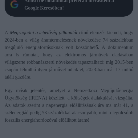
Állítsd be oldalunkat preferált forrásként a
Google Keresőben!
A
Megragadni a lehetőség pillanatát
című elemzés kiemeli, hogy
2024-ben a világ áramtermelésének növekedése 74 százalékban
megújuló energiaforrásoknak volt köszönhető. A dokumentum
arra is rámutat, hogy az elektromos járművek eladásában
világszerte robbanásszerű növekedés tapasztalható: míg 2015-ben
csupán félmillió ilyen járművet adtak el, 2023-ban már 17 millió
talált gazdára.
Egy másik jelentés, amelyet a Nemzetközi Megújulóenergia
Ügynökség (IRENA) készített, a költségek átalakulását vizsgálta.
Az adatok szerint a napenergia előállításának ára ma már 41, a
szélenergiáé pedig 53 százalékkal alacsonyabb, mint a legolcsóbb
fosszilis energiahordozóval előállított áramé.