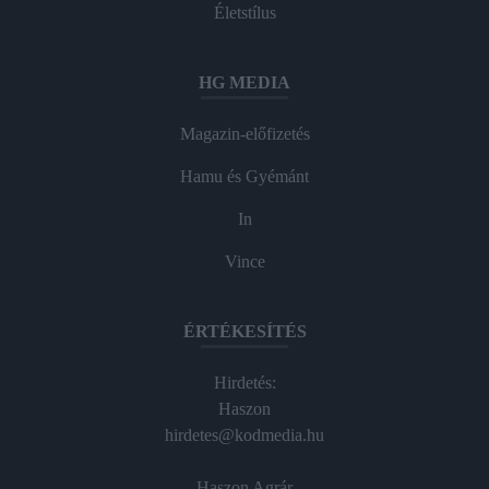
Életstílus
HG MEDIA
Magazin-előfizetés
Hamu és Gyémánt
In
Vince
ÉRTÉKESÍTÉS
Hirdetés:
Haszon
hirdetes@kodmedia.hu
Haszon Agrár