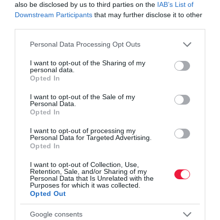
also be disclosed by us to third parties on the
IAB’s List of
Downstream Participants
that may further disclose it to other
third parties.
Please note that this website/app uses one or more Google
Personal Data Processing Opt Outs
services and may gather and store information including but
not limited to your visit or usage behaviour. You may click to
I want to opt-out of the Sharing of my
personal data.
grant or deny consent to Google and its third-party tags to
Opted In
use your data for below specified purposes in below Google
consent section.
I want to opt-out of the Sale of my
Personal Data.
Opted In
I want to opt-out of processing my
Personal Data for Targeted Advertising.
Opted In
I want to opt-out of Collection, Use,
Retention, Sale, and/or Sharing of my
Personal Data that Is Unrelated with the
Purposes for which it was collected.
Opted Out
INFLÁCIÓ
Meglepetést okozott a friss inflációs adat
Google consents