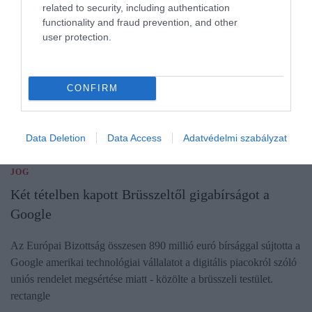
related to security, including authentication
functionality and fraud prevention, and other
user protection.
CONFIRM
Data Deletion
Data Access
Adatvédelmi szabályzat
JOG
Két tételben kapott Brüsszeltől gigabírságot a
Google
Az Európai Bizottság összesen 890 millió euró bírsággal sújtotta a
Google amerikai technológiai vállalatot a digitális piacokról szóló
uniós rendelet megsértése miatt - közölte a brüsszeli testület.
rectangle