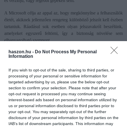
es verziójú, vagy régebbi gépeken sem.
A Microsoft célja az appal az, hogy megkönnyítse a felhasználók
életét, akiknek jellemzően rengeteg különböző jelszót kell észben
tartaniuk. Ráadásul sok esetben olyan jelszavakról beszélünk,
amelyeket egyszerű feltörni, így a biztonság növelése sem
elhanyagolható szempont.
haszon.hu -
Do Not Process My Personal
Information
microsoft
android
ios
erős jelszó
adatvédelem
If you wish to opt-out of the sale, sharing to third parties, or
processing of your personal or sensitive information for
targeted advertising by us, please use the below opt-out
section to confirm your selection. Please note that after your
opt-out request is processed you may continue seeing
interest-based ads based on personal information utilized by
us or personal information disclosed to third parties prior to
your opt-out. You may separately opt-out of the further
disclosure of your personal information by third parties on the
IAB’s list of downstream participants. This information may