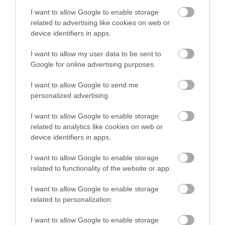
I want to allow Google to enable storage
Az elemzők 1,9 százalékos inflációt jósoltak júniusra, a KSH friss
related to advertising like cookies on web or
adatai azonban ennél kedvezőbb képet mutatnak. Az előző
device identifiers in apps.
hónapban 1,7 százalékosra csökkent a fogyasztói árak éves
növekedési üteme a…
I want to allow my user data to be sent to
Google for online advertising purposes.
I want to allow Google to send me
personalized advertising.
I want to allow Google to enable storage
related to analytics like cookies on web or
device identifiers in apps.
I want to allow Google to enable storage
related to functionality of the website or app.
I want to allow Google to enable storage
related to personalization.
I want to allow Google to enable storage