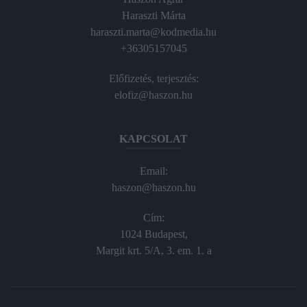
Haraszti Márta
haraszti.marta@kodmedia.hu
+36305157045
Előfizetés, terjesztés:
elofiz@haszon.hu
KAPCSOLAT
Email:
haszon@haszon.hu
Cím:
1024 Budapest,
Margit krt. 5/A, 3. em. 1. a