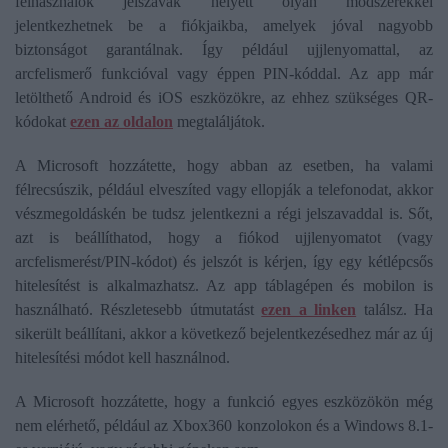
felhasználók jelszavak helyett olyan módszerekkel
jelentkezhetnek be a fiókjaikba, amelyek jóval nagyobb
biztonságot garantálnak. Így például ujjlenyomattal, az
arcfelismerő funkcióval vagy éppen PIN-kóddal. Az app már
letölthető Android és iOS eszközökre, az ehhez szükséges QR-
kódokat
ezen az oldalon
megtaláljátok.
A Microsoft hozzátette, hogy abban az esetben, ha valami
félrecsúszik, például elveszíted vagy ellopják a telefonodat, akkor
vészmegoldáskén be tudsz jelentkezni a régi jelszavaddal is. Sőt,
azt is beállíthatod, hogy a fiókod ujjlenyomatot (vagy
arcfelismerést/PIN-kódot) és jelszót is kérjen, így egy kétlépcsős
hitelesítést is alkalmazhatsz. Az app táblagépen és mobilon is
használható. Részletesebb útmutatást
ezen a linken
találsz. Ha
sikerült beállítani, akkor a következő bejelentkezésedhez már az új
hitelesítési módot kell használnod.
A Microsoft hozzátette, hogy a funkció egyes eszközökön még
nem elérhető, például az Xbox360 konzolokon és a Windows 8.1-