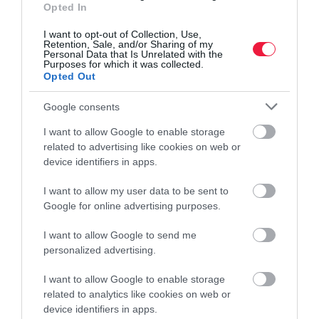
Opted In
I want to opt-out of Collection, Use,
Retention, Sale, and/or Sharing of my
Personal Data that Is Unrelated with the
Purposes for which it was collected.
Opted Out
Google consents
I want to allow Google to enable storage
related to advertising like cookies on web or
device identifiers in apps.
I want to allow my user data to be sent to
MUNKA
Google for online advertising purposes.
Így emelkedett a hazai vállalati középvezetők bére
I want to allow Google to send me
personalized advertising.
Több mint 60 hazai vállalat mintegy 800 középvezetőjének
béradatait vizsgálta meg az RSM Hungary. A 800 ezer és 1,2
I want to allow Google to enable storage
millió forint közötti havi bruttó fizetési sávban dolgozó
related to analytics like cookies on web or
alkalmazottak esetében a…
device identifiers in apps.