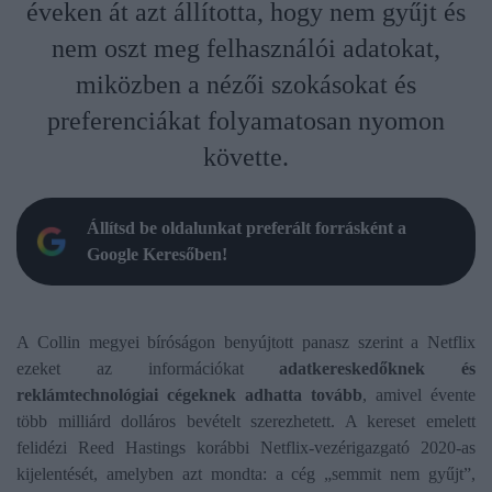
éveken át azt állította, hogy nem gyűjt és
nem oszt meg felhasználói adatokat,
miközben a nézői szokásokat és
preferenciákat folyamatosan nyomon
követte.
Állítsd be oldalunkat preferált forrásként a
Google Keresőben!
A Collin megyei bíróságon benyújtott panasz szerint a Netflix
ezeket az információkat
adatkereskedőknek és
reklámtechnológiai cégeknek adhatta tovább
, amivel évente
több milliárd dolláros bevételt szerezhetett. A kereset emelett
felidézi Reed Hastings korábbi Netflix-vezérigazgató 2020-as
kijelentését, amelyben azt mondta: a cég „semmit nem gyűjt”,