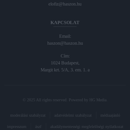
elofiz@haszon.hu
KAPCSOLAT
Email:
haszon@haszon.hu
Cím:
1024 Budapest,
Margit krt. 5/A, 3. em. 1. a
© 2025 All rights reserved. Powered by
HG Media
.
moderálási szabályzat
adatvédelmi szabályzat
médiaajánló
impresszum
ászf
akadálymentességi megfelelőségi nyilatkozat