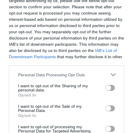
targeted advertising by us, please use the below opt-out
section to confirm your selection. Please note that after your
opt-out request is processed you may continue seeing
netflix
streaming szolgáltató
adatvédelem
per
interest-based ads based on personal information utilized by
us or personal information disclosed to third parties prior to
usa
your opt-out. You may separately opt-out of the further
disclosure of your personal information by third parties on the
IAB’s list of downstream participants. This information may
also be disclosed by us to third parties on the
IAB’s List of
Downstream Participants
that may further disclose it to other
third parties.
Please note that this website/app uses one or more Google
Personal Data Processing Opt Outs
services and may gather and store information including but
not limited to your visit or usage behaviour. You may click to
I want to opt-out of the Sharing of my
personal data.
grant or deny consent to Google and its third-party tags to
Opted In
use your data for below specified purposes in below Google
consent section.
I want to opt-out of the Sale of my
Personal Data.
Opted In
I want to opt-out of processing my
Personal Data for Targeted Advertising.