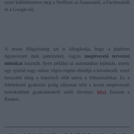
ezzel különböztetve meg a Netflixet az Amazontól, a Facebooktól
és a Google-tól.
A texasi főügyészség azt is kifogásolja, hogy a platform
úgynevezett dark patterneket, vagyis
megtévesztő tervezési
mintákat
használt. Ilyen például az automatikus lejátszás, amely
egy epizód vagy műsor végén rögtön elindítja a következőt, ezzel
hosszabb ideig a képernyő előtt tartva a felhasználókat. Ez a
feltételezett gyakorlat pedig súlyosan sérti a texasi megtévesztő
kereskedelmi gyakorlatokról szóló törvényt,
idézi
Paxtont a
Reuters.