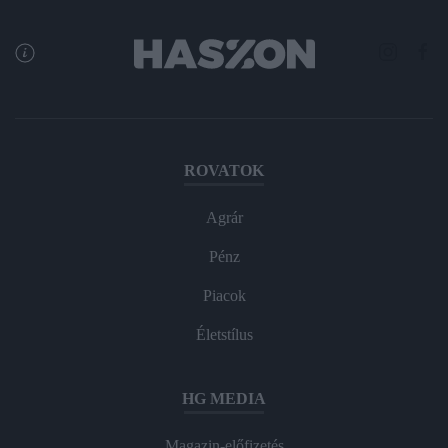
ROVATOK
Agrár
Pénz
Piacok
Életstílus
HG MEDIA
Magazin-előfizetés