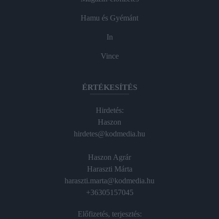
Hamu és Gyémánt
In
Vince
ÉRTÉKESÍTÉS
Hirdetés:
Haszon
hirdetes@kodmedia.hu
Haszon Agrár
Haraszti Márta
haraszti.marta@kodmedia.hu
+36305157045
Előfizetés, terjesztés: