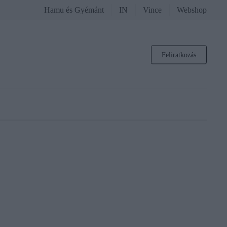
Hamu és Gyémánt
IN
Vince
Webshop
Feliratkozás