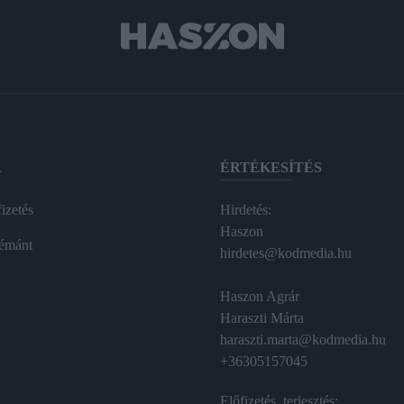
A
ÉRTÉKESÍTÉS
izetés
Hirdetés:
Haszon
émánt
hirdetes@kodmedia.hu
Haszon Agrár
Haraszti Márta
haraszti.marta@kodmedia.hu
+36305157045
Előfizetés, terjesztés: