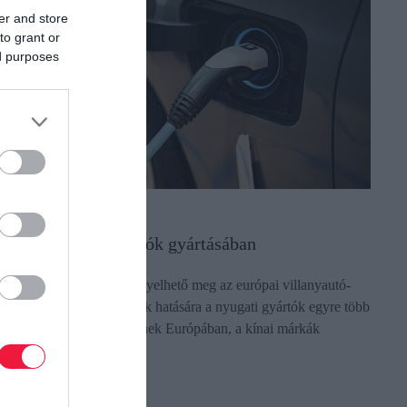
er and store
to grant or
ed purposes
UTÓ
tt a fordulat az e-autók gyártásában
átványos átrendeződés figyelhető meg az európai villanyautó-
iacon. Míg az uniós vámok hatására a nyugati gyártók egyre több
lektromos modellt készítenek Európában, a kínai márkák
ovábbra is gyors…