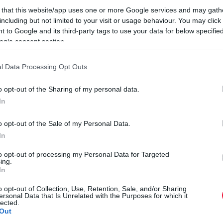
 that this website/app uses one or more Google services and may gath
Ez a tudatosság az utazásoknál is tetten érhető. Nem csupán
including but not limited to your visit or usage behaviour. You may click 
 helyszínét, hanem annak pénzügyi hátterét is jó előre
 to Google and its third-party tags to use your data for below specifi
m a családi költségvetés megfontolt, előre kalkulált része.
ogle consent section.
i menedzsment szemlélet azt jelenti, hogy a pihenés nem
 és a mentális egészségbe – pénzügyileg biztonságos keretek
l Data Processing Opt Outs
o opt-out of the Sharing of my personal data.
es projekt költségvetésére. A befektetési szemlélet lényege
In
yenek a kellemetlen és váratlan helyzetek nem csupán az
A
o opt-out of the Sale of my Personal Data.
I
In
to opt-out of processing my Personal Data for Targeted
L
ing.
tést hozzunk a nyaralásunkat illetően? A jól megválasztott
p
In
ra a mai napig is sokan luxusként tekintenek, nem veszik
e
 Az előre tervezett, fix árú konstrukciók amellett, hogy a
o opt-out of Collection, Use, Retention, Sale, and/or Sharing
t
ersonal Data that Is Unrelated with the Purposes for which it
n költségek terhét a családokról. Az all inclusive ellátás ára
lected.
Out
lgáltatást, így a nyaralás legnagyobb tételeinek költségei