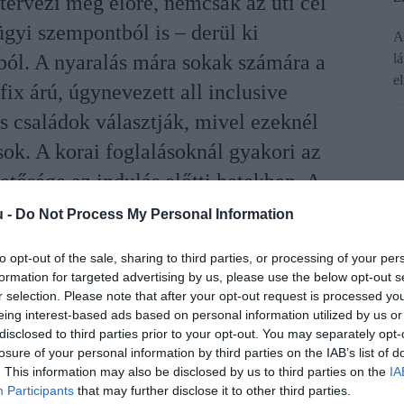
tervezi meg előre, nemcsak az úti cél
gyi szempontból is – derül ki
A
l
ból. A nyaralás mára sokak számára a
e
 fix árú, úgynevezett all inclusive
 családok választják, mivel ezeknél
sok. A korai foglalásoknál gyakori az
etősége az indulás előtti hetekben. A
nt, hogy egyes ajánlatok kedvezményt
u -
Do Not Process My Personal Information
ak gyermekeknek, így a megtakarított
to opt-out of the sale, sharing to third parties, or processing of your per
kra fordíthatják.
formation for targeted advertising by us, please use the below opt-out s
r selection. Please note that after your opt-out request is processed y
eing interest-based ads based on personal information utilized by us or
rált forrásként a Google Keresőben!
disclosed to third parties prior to your opt-out. You may separately opt-
losure of your personal information by third parties on the IAB’s list of
. This information may also be disclosed by us to third parties on the
IA
Participants
that may further disclose it to other third parties.
ozásai is hozzájárulnak, hogy a magyar családok körében