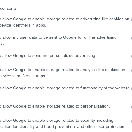
 aratott ez a konstrukció, a kisgyermekes családok körében
 szülőket, tervezhető kiadásokkal támogatja a felhőtlen
consents
fláció és az árfolyam-ingadozás is nehezíti a tervezést – az
o allow Google to enable storage related to advertising like cookies on
ás költségei már hónapokkal korábban ismertek legyenek.
evice identifiers in apps.
cia
o allow my user data to be sent to Google for online advertising
s.
t utazástervezés pénzügyileg is megtérül. Az előfoglalási
to allow Google to send me personalized advertising.
, ráadásul árgaranciával, ami kizárja az utólagos drágulást.
az utazások előtt kezdődnek, így a befizetett előleg után a
o allow Google to enable storage related to analytics like cookies on
jük. A korábban oly népszerű last minute ajánlatok ezzel
evice identifiers in apps.
s a kedvezmények sem garantáltak. Az előfoglalás tehát ma
ntés.
o allow Google to enable storage related to functionality of the website
ja a pénzügyi tervezés szempontjait is figyelembe veszi.
15%-át kérik előlegként, ugyanakkor számolnak azzal, hogy
o allow Google to enable storage related to personalization.
 ingyenes módosítási lehetőséget biztosítanak az úti céltól
lás előttig. Nem kell félnünk, hogy a részvételi díjak
o allow Google to enable storage related to security, including
cation functionality and fraud prevention, and other user protection.
t utak ára fix, akkor is ugyanannyit fizetünk, ha közben