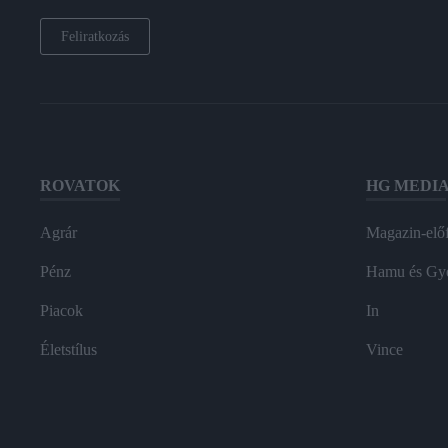
Feliratkozás
ROVATOK
HG MEDI
Agrár
Magazin-előf
Pénz
Hamu és Gy
Piacok
In
Életstílus
Vince