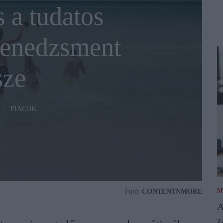
 a tudatos
enedzsment
sze
PIACOK
M
Fotó:
CONTENTNMORE
A
z