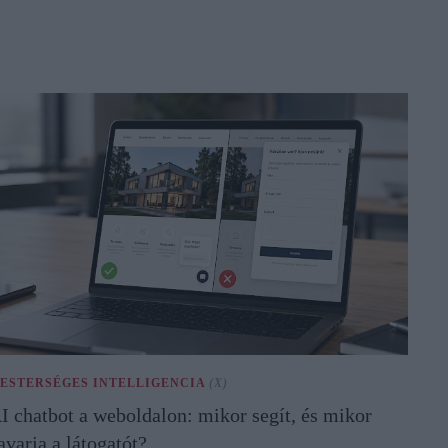
ESTERSÉGES INTELLIGENCIA
(X)
I chatbot a weboldalon: mikor segít, és mikor
avarja a látogatót?