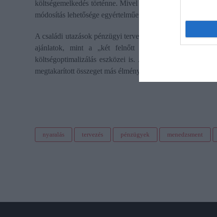
költségemelkedés történne. Mivel az utasok egyre inkább a 
módosítás lehetősége egyértelműen a tudatos döntéshozókat 
A családi utazások pénzügyi tervezésében a gyerekbarát k
ajánlatok, mint a „két felnőtt mellett egy gyermek
költségoptimalizálás eszközei is. A díjmentes vagy kedv
megtakarított összeget más élményekre vagy jövőbeni célokr
nyaralás
tervezés
pénzügyek
menedzsment