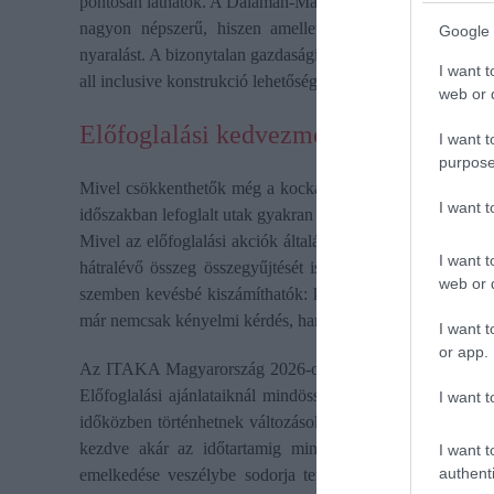
pontosan láthatók. A Dalaman-Marmaris régióban már sikert
nagyon népszerű, hiszen amellett, hogy tehermentesíti a
Google 
nyaralást. A bizonytalan gazdasági környezetben – ahol az in
I want t
all inclusive konstrukció lehetőséget ad arra, hogy az utaz
web or d
Előfoglalási kedvezmények és árgaran
I want t
purpose
Mivel csökkenthetők még a kockázatok? Az időben elkezdet
I want 
időszakban lefoglalt utak gyakran kedvezőbb áron érhetők el
Mivel az előfoglalási akciók általában legalább 6 hónappal 
I want t
hátralévő összeg összegyűjtését is gondosan megtervezhet
web or d
szemben kevésbé kiszámíthatók: korlátozott a választék, é
már nemcsak kényelmi kérdés, hanem tudatos gazdasági dö
I want t
or app.
Az ITAKA Magyarország 2026-os nyári előfoglalási program
Előfoglalási ajánlataiknál mindössze az utazási költség 
I want t
időközben történhetnek változások a tervekben, és korlátlan
kezdve akár az időtartamig mindenre 30 nappal az indu
I want t
authenti
emelkedése veszélybe sodorja terveinket, mert a lefoglal