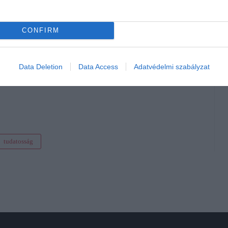
pénzügyi biztonságot keresik, a rögzített ár és az ingyenes
segíti.
CONFIRM
edvezmények különösen fontos szerepet játszanak. Az olyan
 ingyen utazhat”, nemcsak kedves gesztusok, hanem a
ezményes gyermekutazás lehetővé teszi, hogy a családok a
Data Deletion
Data Access
Adatvédelmi szabályzat
a fordítsák.
tudatosság