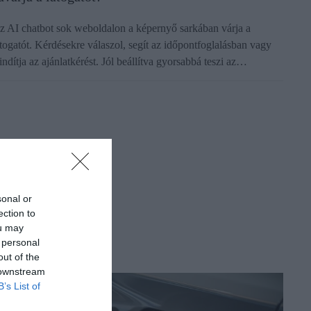
z AI chatbot sok weboldalon a képernyő sarkában várja a
átogatót. Kérdésekre válaszol, segít az időpontfoglalásban vagy
lindítja az ajánlatkérést. Jól beállítva gyorsabbá teszi az…
sonal or
ection to
ou may
 personal
out of the
 downstream
B’s List of