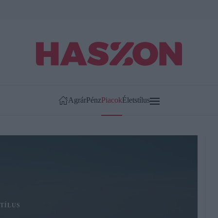
Agrár
Pénz
Piacok
Életstílus
TÍLUS