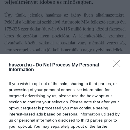
teljesítményét időben és minőségben.
Úgy tűnik, jelenleg hatalmas az igény ilyen alkalmazottakra.
Például a kaliforniai székhelyű Anthropic MI-t fejlesztő startup évi
175-335 ezer dollár (durván 60-115 millió forint) közötti fizetéssel
keres dolgozókat ilyen pozícióra. A jelentkezőkkel szembeni
elvárásaik között szakmai tapasztalat vagy mérnöki végzettség
nem szerepel, azonban jól kell ismerniük a nagy nyelvi modelleket
(LLM), például a Google Bardot és az OpenAI ChatGPT-t,
valamint jónak kell lenniük rejtvények megoldásában.
haszon.hu -
Do Not Process My Personal
Information
A prompt engineering olyan, mint egy
If you wish to opt-out of the sale, sharing to third parties, or
robotot megtanítana beszélni úgy, mint
processing of your personal or sensitive information for
targeted advertising by us, please use the below opt-out
ahogyan a szavakat használjuk az
section to confirm your selection. Please note that after your
opt-out request is processed you may continue seeing
egymással való kommunikációhoz
interest-based ads based on personal information utilized by
us or personal information disclosed to third parties prior to
your opt-out. You may separately opt-out of the further
- magyarázta Michael Delcore MI-prompt mérnök és frontend