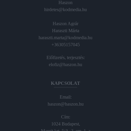
Haszon
hirdetes@kodmedia.hu
Haszon Agrár
Haraszti Márta
haraszti.marta@kodmedia.hu
+36305157045
Előfizetés, terjesztés:
elofiz@haszon.hu
KAPCSOLAT
Email:
haszon@haszon.hu
Cím:
1024 Budapest,
Margit krt. 5/A, 3. em. 1. a