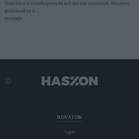
funkciókat is érintőképernyőn kell ma már kezelnünk. Bizonyos
gyártóknál ez a…
rectangle
ROVATOK
Agrár