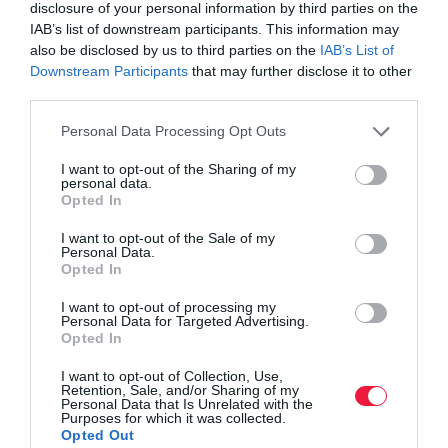
disclosure of your personal information by third parties on the
fejlesztő.
IAB’s list of downstream participants. This information may
also be disclosed by us to third parties on the
IAB’s List of
Mivel elsősorban nyelvi készségekre van szükség az interaktív
Downstream Participants
that may further disclose it to other
mesterséges intelligencia használatához, ezért az ilyen állásokra
third parties.
jelentkezőknél gyakori, hogy angolból, történelemből vagy
Please note that this website/app uses one or more Google
Personal Data Processing Opt Outs
filozófiából szereztek diplomát.
services and may gather and store information including but
not limited to your visit or usage behaviour. You may click to
I want to opt-out of the Sharing of my
personal data.
grant or deny consent to Google and its third-party tags to
opera
böngésző
webböngésző
kereső
mi
Opted In
use your data for below specified purposes in below Google
consent section.
mesterséges intelligencia
openai
chatgpt
fejlesztés
I want to opt-out of the Sale of my
Personal Data.
letöltés
Opted In
I want to opt-out of processing my
Personal Data for Targeted Advertising.
Opted In
I want to opt-out of Collection, Use,
Retention, Sale, and/or Sharing of my
Personal Data that Is Unrelated with the
Purposes for which it was collected.
Opted Out