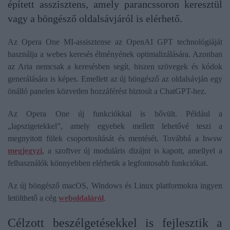
épített asszisztens, amely parancssoron keresztül
vagy a böngésző oldalsávjáról is elérhető.
Az Opera One MI-assisztense az OpenAI GPT technológiáját
használja a webes keresés élményének optimalizálására. Azonban
az Aria nemcsak a keresésben segít, hiszen szövegek és kódok
generálására is képes. Emellett az új böngésző az oldalsávján egy
önálló panelen közvetlen hozzáférést biztosít a ChatGPT-hez.
Az Opera One új funkciókkal is bővült. Például a
„lapszigetekkel”, amely egyebek mellett lehetővé teszi a
megnyitott fülek csoportosítását és mentését. Továbbá a hwsw
megjegyzi
, a szoftver új moduláris dizájnt is kapott, amellyel a
felhasználók könnyebben elérhetik a legfontosabb funkciókat.
Az új böngésző macOS, Windows és Linux platformokra ingyen
letölthető a cég
weboldaláról
.
Célzott beszélgetésekkel is fejlesztik a