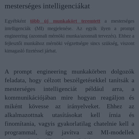
mesterséges intelligenciákat
Egyébként
több új munkakört teremtett
a mesterséges
intelligenciák (MI) megjelenése. Az egyik ilyen a prompt
engineering (azonnali mérnöki munka/azonnali tervezés). Ehhez a
fejlesztői munkához mérnöki végzettségre sincs szükség, viszont
kimagasló fizetéssel járhat.
A prompt engineering munkakörben dolgozók
feladata, hogy célzott beszélgetésekkel tanítsák a
mesterséges intelligenciát például arra, a
kommunikációjában mire hogyan reagáljon és
miként kövesse az irányelveket. Ehhez az
alkalmazottnak utasításokat kell írnia és
finomítania, vagyis gyakorlatilag chatelnie kell a
programmal, így javítva az MI-modellek