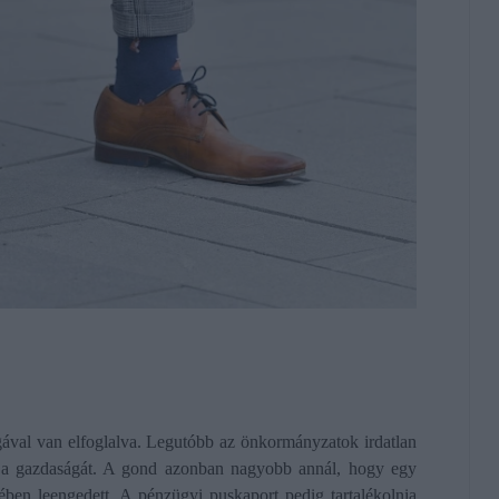
gával van elfoglalva. Legutóbb az önkormányzatok irdatlan
lni a gazdaságát. A gond azonban nagyobb annál, hogy egy
gében leengedett. A pénzügyi puskaport pedig tartalékolnia