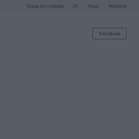
Hamu és Gyémánt
IN
Vince
Webshop
Feliratkozás