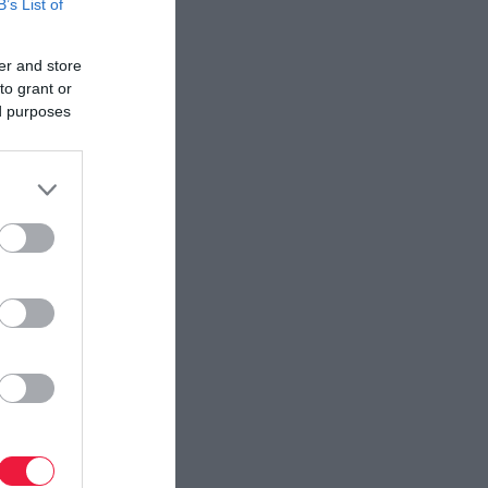
B’s List of
er and store
to grant or
ed purposes