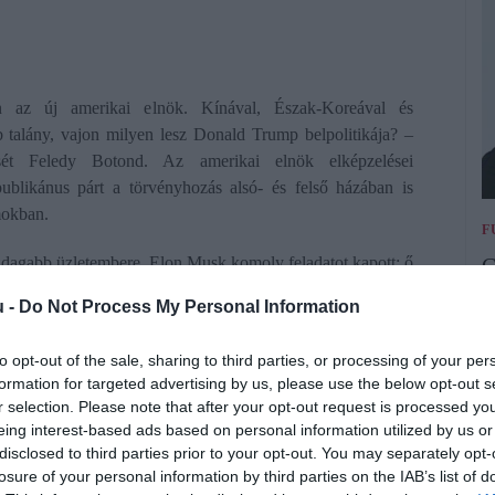
dön az új amerikai elnök. Kínával, Észak-Koreával és
talány, vajon milyen lesz Donald Trump belpolitikája? –
sét Feledy Botond. Az amerikai elnök elképzelései
epublikánus párt a törvényhozás alsó- és felső házában is
mokban.
F
G
zdagabb üzletembere, Elon Musk komoly feladatot kapott: ő
ca nélkül, egy megbukott Trump-kihívóval közösen. Az üzleti
u -
Do Not Process My Personal Information
A
élyes lehet – hívja fel a figyelmet Feledy Botond. A másik
A
t az USA alkotmányos rendszeréhez is, hogy például
to opt-out of the sale, sharing to third parties, or processing of your per
vá
vezethet. A bevándorlókkal szembeni látványos fellépés,
formation for targeted advertising by us, please use the below opt-out s
l
ab lehet a tortán.
r selection. Please note that after your opt-out request is processed y
r
eing interest-based ads based on personal information utilized by us or
disclosed to third parties prior to your opt-out. You may separately opt-
losure of your personal information by third parties on the IAB’s list of