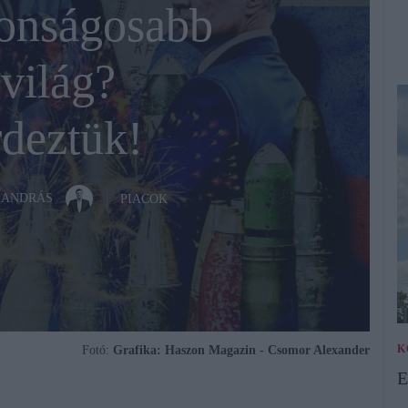
tonságosabb
 világ?
deztük!
 ANDRÁS
PIACOK
K
Fotó:
Grafika: Haszon Magazin - Csomor Alexander
E