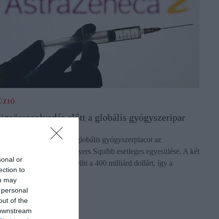
ÚZIÓ
igaösszeolvadás előtt a globális gyógyszeripar
lapjaiban rendezheti át a globális gyógyszerpiacot az
straZeneca és a Bristol Myers Squibb esetleges egyesülése. A két
sonal or
llalat összértéke megközelíti a 400 milliárd dollárt, így a
ection to
étrejövő…
ou may
ectangle
 personal
out of the
 downstream