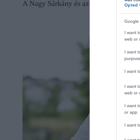
​A Nagy Sárkány és az Öreg Hölgy
Opted 
Google 
I want t
web or d
I want t
purpose
I want 
I want t
web or d
I want t
or app.
I want t
I want t