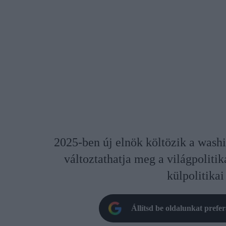
2025-ben új elnök költözik a washi
változtathatja meg a világpoliti
külpolitikai
Állítsd be oldalunkat prefe