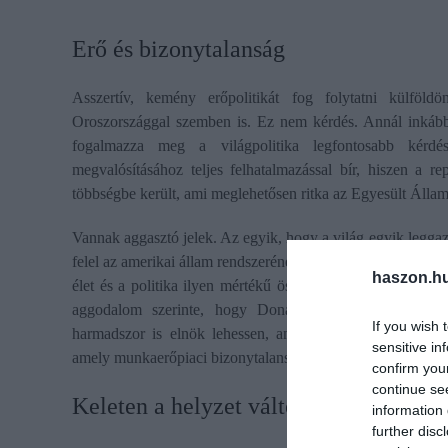
​Erő és bizonytalanság
Asszertív, kemény erőpolitikát fog folytatni külföl
Oroszországgal szemben is. Ez nem kérdés. Annál inkább 
fogalmazza meg a világpolitika legfontosabb kérdé
megvalósításához teljes felhatalmazással bír, hiszen a r
többségbe került, ami meglehetősen ritka az Egyesült Álla
Vannak aggasztó jelek. Az egyik, hogy a világ egyik legga
felel az amerikai állam rendszerének „karcsúsításáért”, tár
haszon.h
élet és a politika ilyen mértékű összefonódása pedig vesz
aggodalom szerinte, hogy Donald Trump hozzányúlha
If you wish 
harmadszor is elnök lehessen, ami jogbizonytalansághoz 
sensitive in
amely munkaerőpiaci bizonytalanságot okozhat, már csak a h
confirm you
continue se
​Keleten a helyzet változhat
information 
further disc