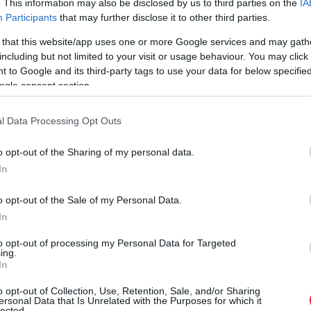
. This information may also be disclosed by us to third parties on the
IA
inkább azért, mert Feledy Botond szerint Vlagyimir Putyin
Participants
that may further disclose it to other third parties.
 asztalhoz akkor fog leülni, ha nem áll jól a harcmezőn, ha
racionális lesz – fokozza a fegyverszállításokat Ukrajna
 that this website/app uses one or more Google services and may gath
l elbizonytalanítsa, tárgyalásra szorítsa Putyint. Mivel az
including but not limited to your visit or usage behaviour. You may click 
 to Google and its third-party tags to use your data for below specifi
ávon, az amerikai elnök gyors, látványos és tartalmas
ogle consent section.
ek eredményre. Ebben az esetben a külpolitikai szakértő
ogy állig felfegyverzi Ukrajnát, megint csak azért, hogy
l Data Processing Opt Outs
y-két szavuk. Volodimir Zelenszkij kormánya ugyanis nem
o opt-out of the Sharing of my personal data.
tek visszaszerzésére jelenleg reális esélye nincsen. Kérdés,
In
rdést Feledy Botond. Ha a Közel-Keleten nem hallgatnak el
o opt-out of the Sale of my Personal Data.
ert, akkor kevéssé lesz megértő Zelenszkijjel és arra
In
amerikai elnök ugyanakkor nyomást gyakorolhat Kínára is,
szítéseit. Ha Donald Trump sikerrel jár, akkor Ukrajnában
to opt-out of processing my Personal Data for Targeted
k valószínűleg ideiglenesen megszállt területekként orosz
ing.
In
értő. Ez pedig hosszútávon bátorítás Moszkva számára, ami
o opt-out of Collection, Use, Retention, Sale, and/or Sharing
ersonal Data that Is Unrelated with the Purposes for which it
lected.