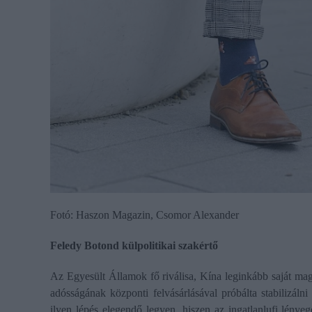
Fotó: Haszon Magazin, Csomor Alexander
Feledy Botond külpolitikai szakértő
Az Egyesült Államok fő riválisa, Kína leginkább saját ma
adósságának központi felvásárlásával próbálta stabilizá
ilyen lépés elegendő legyen, hiszen az ingatlanlufi lénye