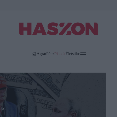
Agrár
Pénz
Piacok
Életstílus
LÁG