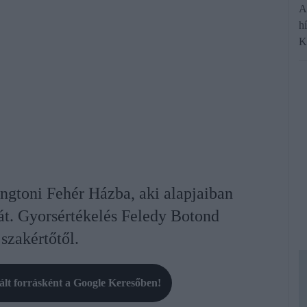
A
hí
K
ngtoni Fehér Házba, aki alapjaiban
kát. Gyorsértékelés Feledy Botond
 szakértőtől.
rált forrásként a Google Keresőben!