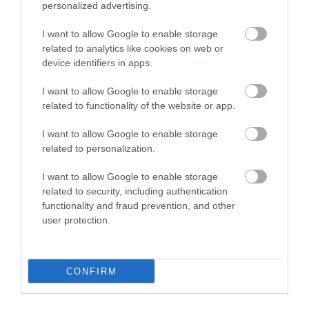
personalized advertising.
Így hajtanak rá az államkincstári megtakarításokra
a csalók
I want to allow Google to enable storage
related to analytics like cookies on web or
A Magyar Nemzeti Bank több bejelentést kapott arról, hogy a
device identifiers in apps.
kibercsalók a jegybank nevével visszaélve immár nem csak az
I want to allow Google to enable storage
ügyfelek banki megtakarításait, hanem például a Magyar
related to functionality of the website or app.
Államkincstárban…
I want to allow Google to enable storage
related to personalization.
I want to allow Google to enable storage
related to security, including authentication
functionality and fraud prevention, and other
user protection.
CONFIRM