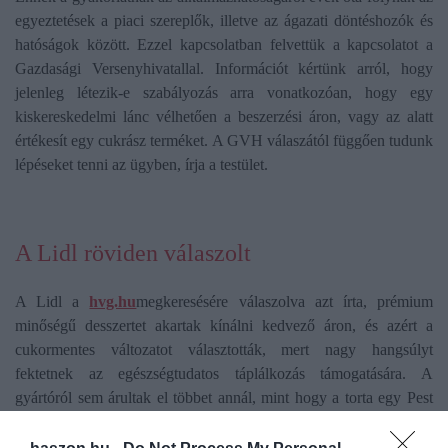
egyeztetések a piaci szereplők, illetve az ágazati döntéshozók és
hatóságok között. Ezzel kapcsolatban felvettük a kapcsolatot a
Gazdasági Versenyhivatallal. Információt kértünk arról, hogy
jelenleg létezik-e szabályozás arra vonatkozóan, hogy egy
kiskereskedelmi lánc vélhetően a beszerzési áron, vagy az alatt
értékesít egy cukrász terméket. A GVH válaszától függően tudunk
lépéseket tenni az ügyben, írja a testület.
A Lidl röviden válaszolt
A Lidl a
hvg.hu
megkeresésére válaszolva azt írta, prémium
minőségű desszertet akartak kínálni kedvező áron, és azért a
cukormentes változatot választották, mert nagy hangsúlyt
fektetnek az egészségtudatos táplálkozás támogatására. A
gyártóról sem árultak el többet annál, mint hogy a torta egy Pest
megyei cukrászüzemben készül.