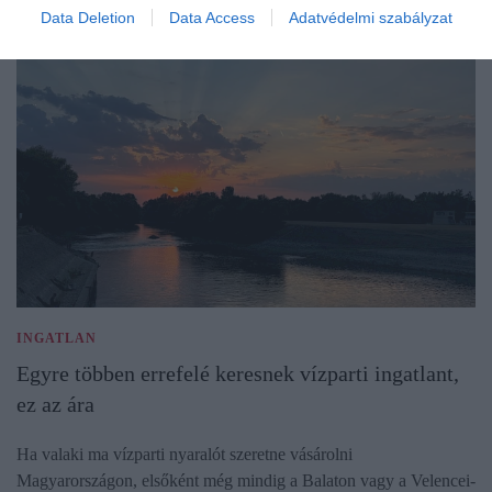
Data Deletion
Data Access
Adatvédelmi szabályzat
INGATLAN
Egyre többen errefelé keresnek vízparti ingatlant,
ez az ára
Ha valaki ma vízparti nyaralót szeretne vásárolni
Magyarországon, elsőként még mindig a Balaton vagy a Velencei-