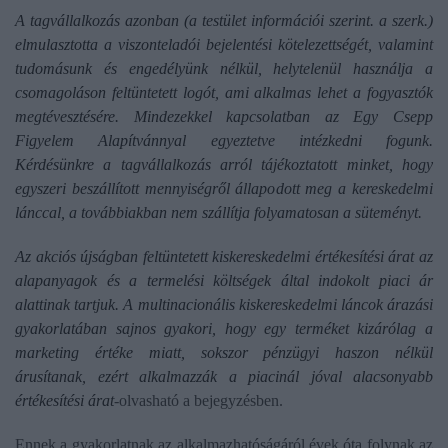
A tagvállalkozás azonban (a testület információi szerint. a szerk.)
elmulasztotta a viszonteladói bejelentési kötelezettségét, valamint
tudomásunk és engedélyünk nélkül, helytelenül használja a
csomagoláson feltüntetett logót, ami alkalmas lehet a fogyasztók
megtévesztésére. Mindezekkel kapcsolatban az Egy Csepp
Figyelem Alapítvánnyal egyeztetve intézkedni fogunk.
Kérdésünkre a tagvállalkozás arról tájékoztatott minket, hogy
egyszeri beszállított mennyiségről állapodott meg a kereskedelmi
lánccal, a továbbiakban nem szállítja folyamatosan a süteményt.
Az akciós újságban feltüntetett kiskereskedelmi értékesítési árat az
alapanyagok és a termelési költségek által indokolt piaci ár
alattinak tartjuk. A multinacionális kiskereskedelmi láncok árazási
gyakorlatában sajnos gyakori, hogy egy terméket kizárólag a
marketing értéke miatt, sokszor pénzügyi haszon nélkül
árusítanak, ezért alkalmazzák a piacinál jóval alacsonyabb
értékesítési árat
-olvasható a bejegyzésben.
Ennek a gyakorlatnak az alkalmazhatóságáról évek óta folynak az