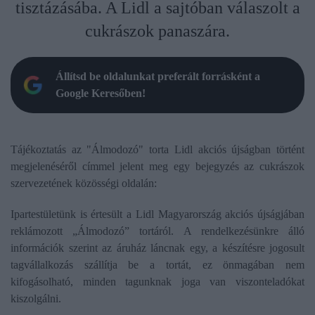
tisztázásába. A Lidl a sajtóban válaszolt a
cukrászok panaszára.
Állítsd be oldalunkat preferált forrásként a
Google Keresőben!
Tájékoztatás az "Álmodozó" torta Lidl akciós újságban történt
megjelenéséről címmel jelent meg egy bejegyzés az cukrászok
szervezetének közösségi oldalán:
Ipartestületünk is értesült a Lidl Magyarország akciós újságjában
reklámozott „Álmodozó” tortáról. A rendelkezésünkre álló
információk szerint az áruház láncnak egy, a készítésre jogosult
tagvállalkozás szállítja be a tortát, ez önmagában nem
kifogásolható, minden tagunknak joga van viszonteladókat
kiszolgálni.