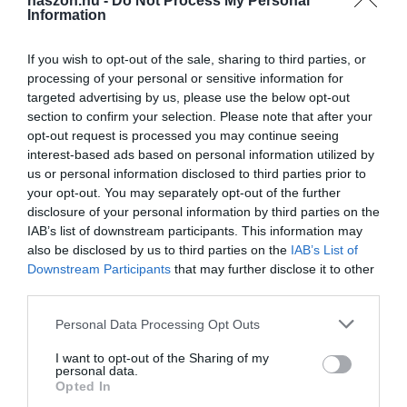
haszon.hu -
Do Not Process My Personal
Information
Olvasd el ezt is!
If you wish to opt-out of the sale, sharing to third parties, or
Különleges boltot nyitott a Lidl
processing of your personal or sensitive information for
targeted advertising by us, please use the below opt-out
section to confirm your selection. Please note that after your
opt-out request is processed you may continue seeing
interest-based ads based on personal information utilized by
us or personal information disclosed to third parties prior to
ország
torta
kereskedelem
cukrászok
lidl
your opt-out. You may separately opt-out of the further
disclosure of your personal information by third parties on the
vita
IAB’s list of downstream participants. This information may
also be disclosed by us to third parties on the
IAB’s List of
Downstream Participants
that may further disclose it to other
third parties.
Please note that this website/app uses one or more Google
Personal Data Processing Opt Outs
services and may gather and store information including but
not limited to your visit or usage behaviour. You may click to
I want to opt-out of the Sharing of my
personal data.
grant or deny consent to Google and its third-party tags to
Opted In
use your data for below specified purposes in below Google