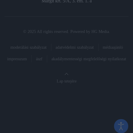
Margit krt. 5/A, 3. em. 1. a
© 2025 All rights reserved. Powered by
HG Media
.
moderálási szabályzat
adatvédelmi szabályzat
médiaajánló
impresszum
ászf
akadálymentességi megfelelőségi nyilatkozat
Lap tetejére