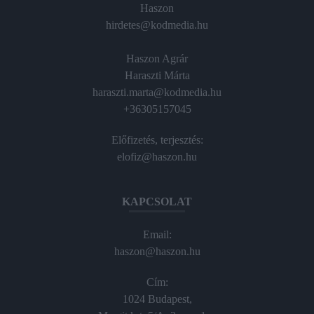
Haszon
hirdetes@kodmedia.hu
Haszon Agrár
Haraszti Márta
haraszti.marta@kodmedia.hu
+36305157045
Előfizetés, terjesztés:
elofiz@haszon.hu
KAPCSOLAT
Email:
haszon@haszon.hu
Cím:
1024 Budapest,