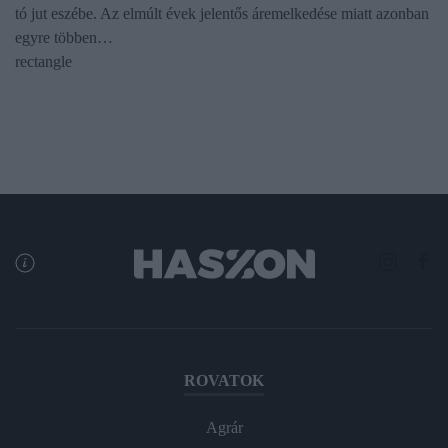
tó jut eszébe. Az elmúlt évek jelentős áremelkedése miatt azonban
egyre többen…
rectangle
ROVATOK
Agrár