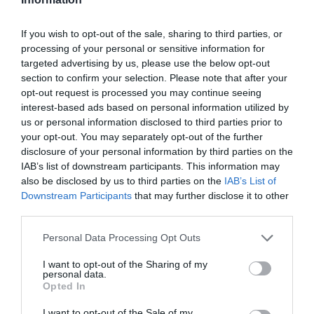
tranzakció idejét, és megakadályozza a vételár utólagos
csökkenését” – részletezte dr Zsidi Roland.
If you wish to opt-out of the sale, sharing to third parties, or
processing of your personal or sensitive information for
targeted advertising by us, please use the below opt-out
Az eladó számára a folyamat egyfajta értékmegőrzési eszköz: a
section to confirm your selection. Please note that after your
rendezett dokumentáció és az előre azonosított hibák kijavítása
opt-out request is processed you may continue seeing
erősíti a tárgyalási pozíciót és bizalmat épít a befektetők felé.
interest-based ads based on personal information utilized by
us or personal information disclosed to third parties prior to
„Gyakori hiba, hogy a tulajdonos csak akkor kezd
your opt-out. You may separately opt-out of the further
dokumentumokat gyűjteni és rendszerezni, amikor a vevő már
disclosure of your personal information by third parties on the
IAB’s list of downstream participants. This information may
részletes kérdéslistával jelentkezik. Ilyenkor a hiányos társasági
also be disclosed by us to third parties on the
IAB’s List of
iratok, rendezetlen szerződések, pontatlan taggyűlési határozatok,
Downstream Participants
that may further disclose it to other
lejárt engedélyek vagy nem aktualizált munkaszerződések már
third parties.
nem belső adminisztratív problémaként, hanem tranzakciós
kockázatként jelennek meg. Ez közvetlenül gyengítheti az eladó
Please note that this website/app uses one or more Google
Personal Data Processing Opt Outs
services and may gather and store information including but
tárgyalási pozícióját és akár a tranzakció meghiúsulásához is
not limited to your visit or usage behaviour. You may click to
I want to opt-out of the Sharing of my
vezethet” - hangsúlyozza dr. Zsidi Roland.
personal data.
grant or deny consent to Google and its third-party tags to
Opted In
use your data for below specified purposes in below Google
Az ICT LEGAL, Termel & Zsidi Ügyvédi Iroda fontosnak tartja,
consent section.
I want to opt-out of the Sale of my