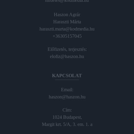
hirdetes@kodmedia.hu
Haszon Agrár
Haraszti Márta
haraszti.marta@kodmedia.hu
+36305157045
Előfizetés, terjesztés:
elofiz@haszon.hu
KAPCSOLAT
Email:
haszon@haszon.hu
Cím:
1024 Budapest,
Margit krt. 5/A, 3. em. 1. a