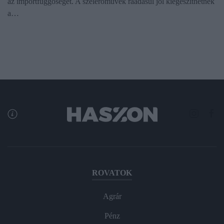
az importfüggőséget. A szélerőművek ráadásul jól kiegészíthetnék
a…
ROVATOK
Agrár
Pénz