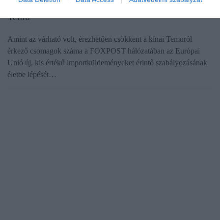
Brüsszel ugyan lefékezte, de újra felpöröghet a
Temu
Amint az várható volt, érezhetően csökkent a kínai Temuról
érkező csomagok száma a FOXPOST hálózatában az Európai
Unió új, kis értékű importküldeményeket érintő szabályozásának
életbe lépését…