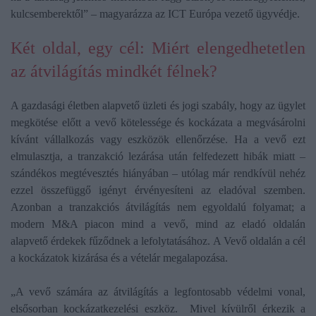
kulcsemberektől” – magyarázza az ICT Európa vezető ügyvédje.
Két oldal, egy cél: Miért elengedhetetlen
az átvilágítás mindkét félnek?
A gazdasági életben alapvető üzleti és jogi szabály, hogy az ügylet
megkötése előtt a vevő kötelessége és kockázata a megvásárolni
kívánt vállalkozás vagy eszközök ellenőrzése. Ha a vevő ezt
elmulasztja, a tranzakció lezárása után felfedezett hibák miatt –
szándékos megtévesztés hiányában – utólag már rendkívül nehéz
ezzel összefüggő igényt érvényesíteni az eladóval szemben.
Azonban a tranzakciós átvilágítás nem egyoldalú folyamat; a
modern M&A piacon mind a vevő, mind az eladó oldalán
alapvető érdekek fűződnek a lefolytatásához. A Vevő oldalán a cél
a kockázatok kizárása és a vételár megalapozása.
„A vevő számára az átvilágítás a legfontosabb védelmi vonal,
elsősorban kockázatkezelési eszköz. Mivel kívülről érkezik a