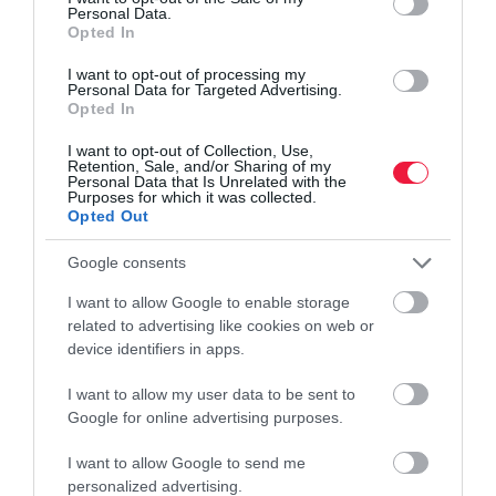
hogy ha egy vállalat cégeladásra, befektető bevonására vagy
Personal Data.
Opted In
felvásárlásra készül, érdemes már az előkészítés korai szakaszában
szakértői támogatást bevonni. Az átvilágítás nem öncélú
I want to opt-out of processing my
adminisztráció, hanem a sikeres üzletkötés záloga. Valódi haszna
Personal Data for Targeted Advertising.
Opted In
abban rejlik, hogy a feltárt információkat a tárgyalóasztalnál
előnyre tudjuk váltani, legyen szó a vételár optimalizálásáról vagy
I want to opt-out of Collection, Use,
a későbbi jogviták teljes kizárásáról.
Retention, Sale, and/or Sharing of my
Personal Data that Is Unrelated with the
Purposes for which it was collected.
Opted Out
Google consents
piacok
változás
kormányváltás
cégek
értékesítés
I want to allow Google to enable storage
related to advertising like cookies on web or
device identifiers in apps.
I want to allow my user data to be sent to
Google for online advertising purposes.
I want to allow Google to send me
personalized advertising.