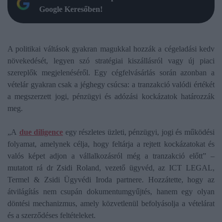
Google Keresőben!
A politikai váltások gyakran magukkal hozzák a cégeladási kedv
növekedését, legyen szó stratégiai kiszállásról vagy új piaci
szereplők megjelenéséről. Egy cégfelvásárlás során azonban a
vételár gyakran csak a jéghegy csúcsa: a tranzakció valódi értékét
a megszerzett jogi, pénzügyi és adózási kockázatok határozzák
meg.
„A
due diligence
egy részletes üzleti, pénzügyi, jogi és működési
folyamat, amelynek célja, hogy feltárja a rejtett kockázatokat és
valós képet adjon a vállalkozásról még a tranzakció előtt” –
mutatott rá dr Zsidi Roland, vezető ügyvéd, az ICT LEGAL,
Termel & Zsidi Ügyvédi Iroda partnere. Hozzátette, hogy az
átvilágítás nem csupán dokumentumgyűjtés, hanem egy olyan
döntési mechanizmus, amely közvetlenül befolyásolja a vételárat
és a szerződéses feltételeket.