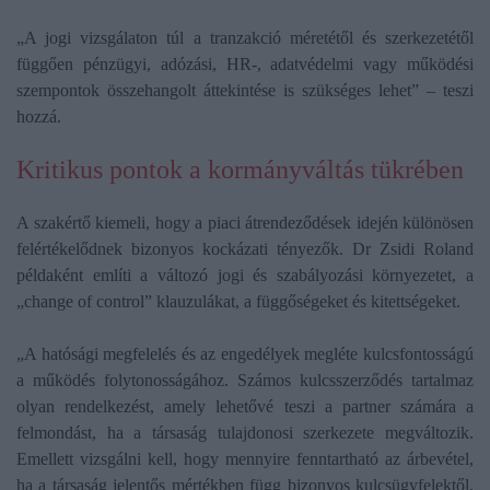
„A jogi vizsgálaton túl a tranzakció méretétől és szerkezetétől
függően pénzügyi, adózási, HR-, adatvédelmi vagy működési
szempontok összehangolt áttekintése is szükséges lehet” – teszi
hozzá.
Kritikus pontok a kormányváltás tükrében
A szakértő kiemeli, hogy a piaci átrendeződések idején különösen
felértékelődnek bizonyos kockázati tényezők. Dr Zsidi Roland
példaként említi a változó jogi és szabályozási környezetet, a
„change of control” klauzulákat, a függőségeket és kitettségeket.
„A hatósági megfelelés és az engedélyek megléte kulcsfontosságú
a működés folytonosságához. Számos kulcsszerződés tartalmaz
olyan rendelkezést, amely lehetővé teszi a partner számára a
felmondást, ha a társaság tulajdonosi szerkezete megváltozik.
Emellett vizsgálni kell, hogy mennyire fenntartható az árbevétel,
ha a társaság jelentős mértékben függ bizonyos kulcsügyfelektől,