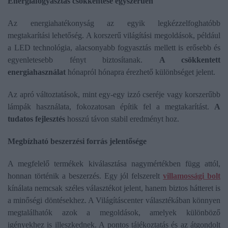
Energiafogyasztás csökkentése egyszerűen
Az energiahatékonyság az egyik legkézzelfoghatóbb
megtakarítási lehetőség. A korszerű világítási megoldások, például
a LED technológia, alacsonyabb fogyasztás mellett is erősebb és
egyenletesebb fényt biztosítanak.
A csökkentett
energiahasználat
hónapról hónapra érezhető különbséget jelent.
Az apró változtatások, mint egy-egy izzó cseréje vagy korszerűbb
lámpák használata, fokozatosan építik fel a megtakarítást.
A
tudatos fejlesztés
hosszú távon stabil eredményt hoz.
Megbízható beszerzési forrás jelentősége
A megfelelő termékek kiválasztása nagymértékben függ attól,
honnan történik a beszerzés. Egy jól felszerelt
villamossági bolt
kínálata nemcsak széles választékot jelent, hanem biztos hátteret is
a minőségi döntésekhez. A Világításcenter választékában könnyen
megtalálhatók azok a megoldások, amelyek különböző
igényekhez is illeszkednek. A pontos tájékoztatás és az átgondolt