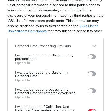
A mindennapi választások összeadódva határozzák meg a
us or personal information disclosed to third parties prior to
your opt-out. You may separately opt-out of the further
költségek alakulását. Egy energiatakarékos izzó, egy strapabíróbb
disclosure of your personal information by third parties on the
alkatrész vagy egy jobb minőségű kábel mind hozzájárul a
IAB’s list of downstream participants. This information may
hatékony működéshez.
A részletek jelentősége
nem
also be disclosed by us to third parties on the
IAB’s List of
elhanyagolható.
Downstream Participants
that may further disclose it to other
third parties.
A jól megválasztott megoldások nemcsak pénzt takarítanak meg,
Please note that this website/app uses one or more Google
hanem kiszámíthatóbbá is teszik a működést. A Világításcenter
Personal Data Processing Opt Outs
services and may gather and store information including but
által kínált lehetőségek ebben nyújtanak stabil hátteret, támogatva
not limited to your visit or usage behaviour. You may click to
I want to opt-out of the Sharing of my
a tudatos és praktikus döntések mindennapi megvalósítását.
personal data.
grant or deny consent to Google and its third-party tags to
Opted In
use your data for below specified purposes in below Google
consent section.
I want to opt-out of the Sale of my
Personal Data.
Opted In
I want to opt-out of processing my
Personal Data for Targeted Advertising.
Opted In
költséghatékonyság
energia
megtakarítás
I want to opt-out of Collection, Use,
megoldások
tudás
Retention, Sale, and/or Sharing of my