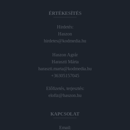
ÉRTÉKESÍTÉS
Hirdetés:
Haszon
hirdetes@kodmedia.hu
Haszon Agrár
Haraszti Márta
haraszti.marta@kodmedia.hu
+36305157045
Előfizetés, terjesztés:
elofiz@haszon.hu
KAPCSOLAT
Email: