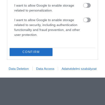
I want to allow Google to enable storage
related to personalization.
I want to allow Google to enable storage
related to security, including authentication
functionality and fraud prevention, and other
VÁLLALKOZÁS
user protection.
Az optimista tartományban áll a VOSZ Barométer
A második negyedévben javuló és bizakodó hangulat jellemezte a
CONFIRM
kis- és középvállalkozásokat - mondta Kozák Ákos, a
Vállalkozók és Munkáltatók Országos Szövetsége társelnöke a
VOSZ Barométer friss…
Data Deletion
Data Access
Adatvédelmi szabályzat