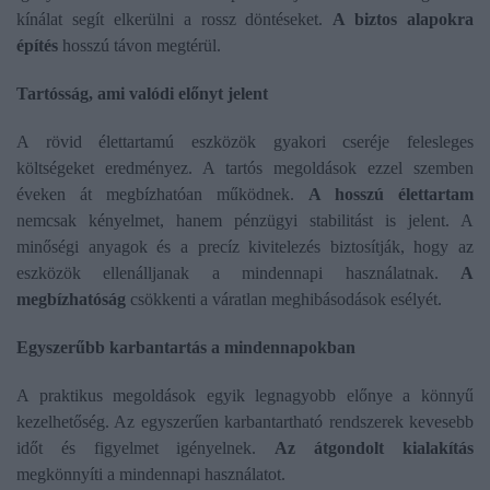
kínálat segít elkerülni a rossz döntéseket.
A biztos alapokra
építés
hosszú távon megtérül.
Tartósság, ami valódi előnyt jelent
A rövid élettartamú eszközök gyakori cseréje felesleges
költségeket eredményez. A tartós megoldások ezzel szemben
éveken át megbízhatóan működnek.
A hosszú élettartam
nemcsak kényelmet, hanem pénzügyi stabilitást is jelent. A
minőségi anyagok és a precíz kivitelezés biztosítják, hogy az
eszközök ellenálljanak a mindennapi használatnak.
A
megbízhatóság
csökkenti a váratlan meghibásodások esélyét.
Egyszerűbb karbantartás a mindennapokban
A praktikus megoldások egyik legnagyobb előnye a könnyű
kezelhetőség. Az egyszerűen karbantartható rendszerek kevesebb
időt és figyelmet igényelnek.
Az átgondolt kialakítás
megkönnyíti a mindennapi használatot.