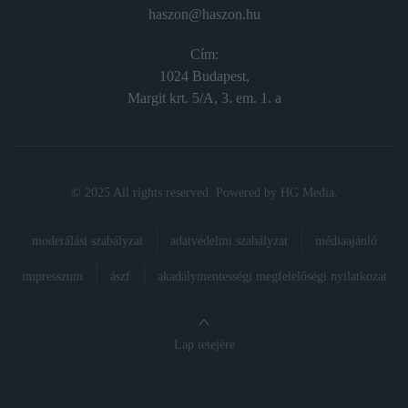
haszon@haszon.hu
Cím:
1024 Budapest,
Margit krt. 5/A, 3. em. 1. a
© 2025 All rights reserved. Powered by
HG Media
.
moderálási szabályzat
adatvédelmi szabályzat
médiaajánló
impresszum
ászf
akadálymentességi megfelelőségi nyilatkozat
Lap tetejére