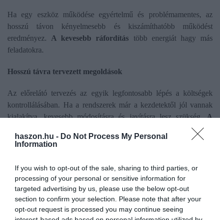
Ha egy eszköz működése egyértelmű és problémamentes, az
hosszú távon kényelmesebb és kiszámíthatóbb működést
eredményez.
A kevesebb ráfordítás
több energiát hagy más
feladatokra.
Hosszú távra tervezett megoldások
Az előrelátó tervezés az egyik legfontosabb lépés a költségek
kontrollálásában. Ha a rendszerek már a kezdetektől jól vannak
kialakítva, kevesebb módosításra és javításra lesz szükség.
A
tudatos tervezés
stabil működést biztosít.
haszon.hu -
Do Not Process My Personal
Information
Egy jól megválasztott villamossági bolt kínálatában elérhető
megoldások lehetővé teszik, hogy a rendszerek már az első
If you wish to opt-out of the sale, sharing to third parties, or
lépésektől megbízhatóan működjenek.
Az előre gondolkodás
processing of your personal or sensitive information for
hosszú távon kézzelfogható előnyt jelent.
targeted advertising by us, please use the below opt-out
section to confirm your selection. Please note that after your
Apró döntések, tartós eredmények
opt-out request is processed you may continue seeing
interest-based ads based on personal information utilized by