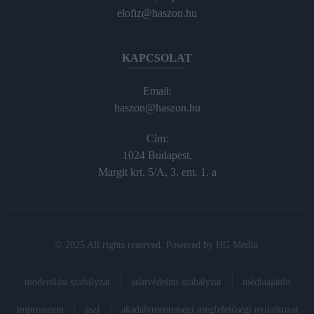
elofiz@haszon.hu
KAPCSOLAT
Email:
haszon@haszon.hu
Cím:
1024 Budapest,
Margit krt. 5/A, 3. em. 1. a
© 2025 All rights reserved. Powered by
HG Media
.
moderálási szabályzat
adatvédelmi szabályzat
médiaajánló
impresszum
ászf
akadálymentességi megfelelőségi nyilatkozat