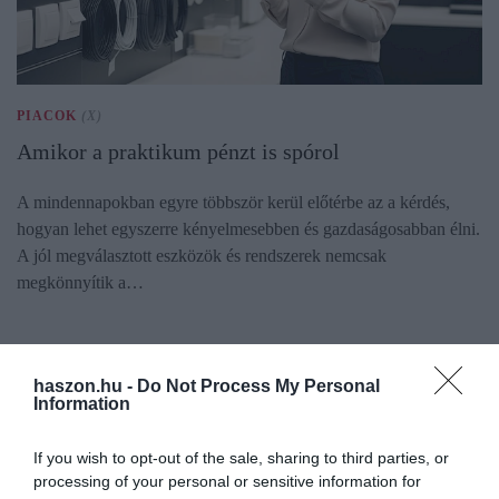
PIACOK
(X)
Amikor a praktikum pénzt is spórol
A mindennapokban egyre többször kerül előtérbe az a kérdés,
hogyan lehet egyszerre kényelmesebben és gazdaságosabban élni.
A jól megválasztott eszközök és rendszerek nemcsak
megkönnyítik a…
haszon.hu -
Do Not Process My Personal
Information
If you wish to opt-out of the sale, sharing to third parties, or
processing of your personal or sensitive information for