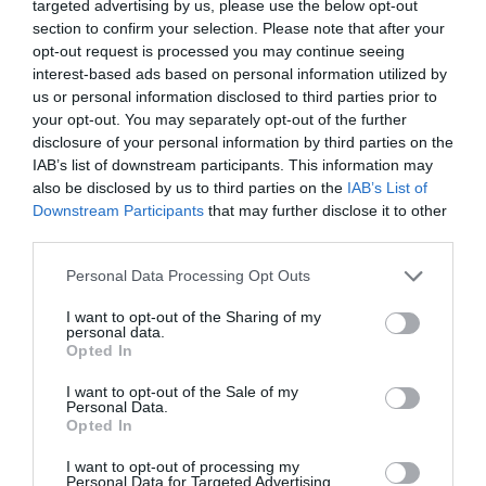
targeted advertising by us, please use the below opt-out
section to confirm your selection. Please note that after your
opt-out request is processed you may continue seeing
interest-based ads based on personal information utilized by
us or personal information disclosed to third parties prior to
your opt-out. You may separately opt-out of the further
disclosure of your personal information by third parties on the
IAB’s list of downstream participants. This information may
also be disclosed by us to third parties on the
IAB’s List of
Downstream Participants
that may further disclose it to other
third parties.
Please note that this website/app uses one or more Google
Personal Data Processing Opt Outs
services and may gather and store information including but
not limited to your visit or usage behaviour. You may click to
I want to opt-out of the Sharing of my
personal data.
grant or deny consent to Google and its third-party tags to
Opted In
use your data for below specified purposes in below Google
consent section.
I want to opt-out of the Sale of my
Personal Data.
Opted In
TÁMOGATÁS
I want to opt-out of processing my
Siess, ha támogatásból tervezel otthonfelújítást
Personal Data for Targeted Advertising.