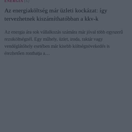
ENERGIA
(X)
Az energiaköltség már üzleti kockázat: így
tervezhetnek kiszámíthatóbban a kkv-k
Az energia ára sok vállalkozás számára már jóval több egyszerű
rezsiköltségnél. Egy műhely, üzlet, iroda, raktár vagy
vendéglátóhely esetében már kisebb költségnövekedés is
érezhetően ronthatja a…