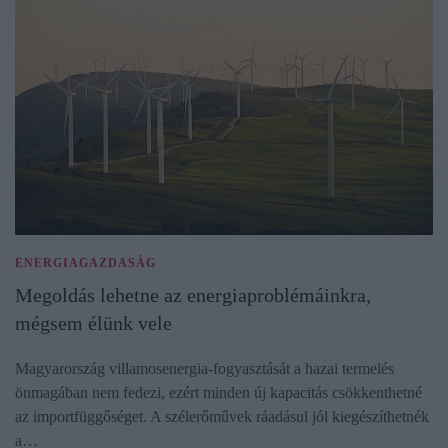
ENERGIAGAZDASÁG
Megoldás lehetne az energiaproblémáinkra,
mégsem élünk vele
Magyarország villamosenergia-fogyasztását a hazai termelés
önmagában nem fedezi, ezért minden új kapacitás csökkenthetné
az importfüggőséget. A szélerőművek ráadásul jól kiegészíthetnék
a…