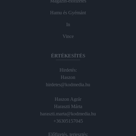
Magazin-előfizetés
Hamu és Gyémánt
In
Vince
ÉRTÉKESÍTÉS
Hirdetés:
Haszon
hirdetes@kodmedia.hu
Haszon Agrár
Haraszti Márta
haraszti.marta@kodmedia.hu
+36305157045
Előfizetés, terjesztés: