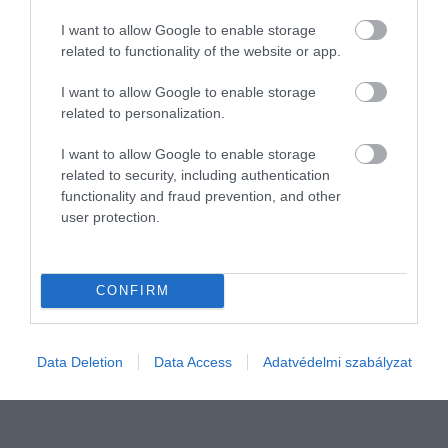
I want to allow Google to enable storage
related to functionality of the website or app.
I want to allow Google to enable storage
related to personalization.
I want to allow Google to enable storage
related to security, including authentication
functionality and fraud prevention, and other
user protection.
ÁRAM
Közeleg a határidő: bukhatod a rezsikedvezményt
CONFIRM
Aki a rezsistop kedvezményt áramfogyasztására kívánja igénybe
venni, annak 2026. április 30-ai határidővel kell nyilatkoznia
Data Deletion
Data Access
Adatvédelmi szabályzat
erről.