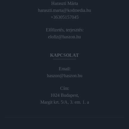
Haraszti Márta
haraszti.marta@kodmedia.hu
+36305157045
Előfizetés, terjesztés:
elofiz@haszon.hu
KAPCSOLAT
Email:
haszon@haszon.hu
Cím:
1024 Budapest,
Margit krt. 5/A, 3. em. 1. a