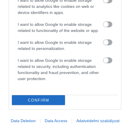
I want to allow Google to enable storage
azért is meglepő, mert májusban még jóval kisebb rajzást vártak a
related to analytics like cookies on web or
kutatók, Siófokon azonban az elmúlt napokban látványosan
device identifiers in apps.
megváltozott a…
I want to allow Google to enable storage
related to functionality of the website or app.
I want to allow Google to enable storage
related to personalization.
I want to allow Google to enable storage
related to security, including authentication
functionality and fraud prevention, and other
user protection.
CONFIRM
Data Deletion
Data Access
Adatvédelmi szabályzat