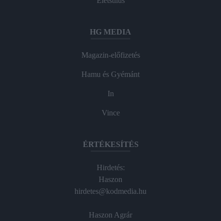
Életstílus
HG MEDIA
Magazin-előfizetés
Hamu és Gyémánt
In
Vince
ÉRTÉKESÍTÉS
Hirdetés:
Haszon
hirdetes@kodmedia.hu
Haszon Agrár