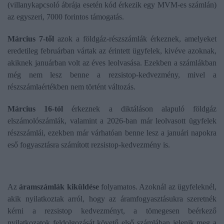
(villanykapcsoló ábrája esetén kód érkezik egy MVM-es számlán)
az egyszeri, 7000 forintos támogatás.
Március 7-től
azok a földgáz-részszámlák érkeznek, amelyeket
eredetileg februárban vártak az érintett ügyfelek, kivéve azoknak,
akiknek januárban volt az éves leolvasása. Ezekben a számlákban
még nem lesz benne a rezsistop-kedvezmény, mivel a
részszámlaértékben nem történt változás.
Március 16-tól
érkeznek a diktáláson alapuló földgáz
elszámolószámlák, valamint a 2026-ban már leolvasott ügyfelek
részszámlái, ezekben már várhatóan benne lesz a januári napokra
eső fogyasztásra számított rezsistop-kedvezmény is.
Az
áramszámlák kiküldése
folyamatos. Azoknál az ügyfeleknél,
akik nyilatkoztak arról, hogy az áramfogyasztásukra szeretnék
kérni a rezsistop kedvezményt, a tömegesen beérkező
nyilatkozatok feldolgozását követő első számlában jelenik meg a