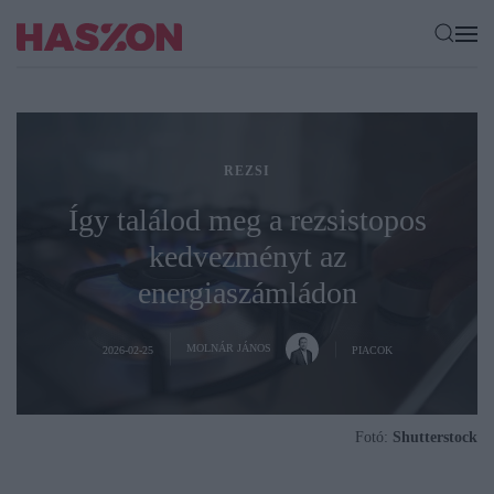
REZSI
Így találod meg a rezsistopos
kedvezményt az
energiaszámládon
MOLNÁR JÁNOS
2026-02-25
PIACOK
Fotó:
Shutterstock