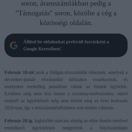
soron, áramszámlákban pedig a
"Támogatás" soron, közölte a cég a
közösségi oldalán.
Állítsd be oldalunkat preferált forrásként a
Google Keresőben!
Február 18-tól
azok a földgáz-részszámlák érkeznek, amelyek a
december-január elszámolási időszakra vonatkoznak, és
amelyeket eredetileg januárban vártak az érintett ügyfelek.
Ezekben még nem lesz benne a rezsistop-kedvezmény, mivel
ezeknél az ügyfeleknél még nem történt meg az éves leolvasás
2026-ban, így a részszámlaértékükben sem történt változás.
Február 28-ig
, legkésőbb március elejéig az előre fizetős mérővel
rendelkező ügyfeleknek megjelenik a folyószámláján