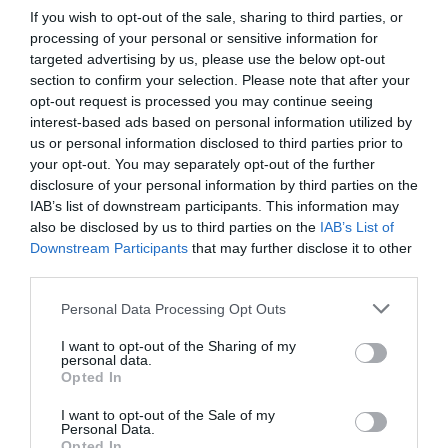
If you wish to opt-out of the sale, sharing to third parties, or
processing of your personal or sensitive information for
targeted advertising by us, please use the below opt-out
section to confirm your selection. Please note that after your
opt-out request is processed you may continue seeing
rezsistop
rezsiszámla
földgáz
áram
számlázás
interest-based ads based on personal information utilized by
us or personal information disclosed to third parties prior to
kedvezmény
mvm
your opt-out. You may separately opt-out of the further
disclosure of your personal information by third parties on the
IAB’s list of downstream participants. This information may
also be disclosed by us to third parties on the
IAB’s List of
Downstream Participants
that may further disclose it to other
third parties.
Please note that this website/app uses one or more Google
Personal Data Processing Opt Outs
services and may gather and store information including but
not limited to your visit or usage behaviour. You may click to
I want to opt-out of the Sharing of my
personal data.
grant or deny consent to Google and its third-party tags to
Opted In
use your data for below specified purposes in below Google
consent section.
I want to opt-out of the Sale of my
Personal Data.
Opted In