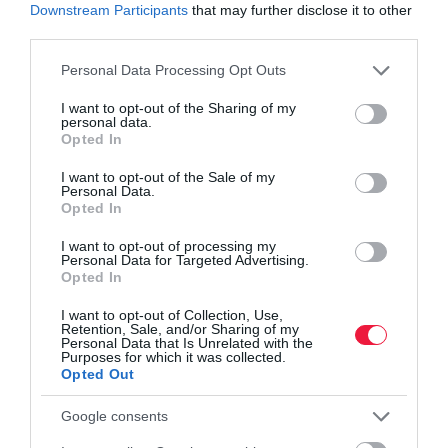
Downstream Participants
that may further disclose it to other
third parties.
Please note that this website/app uses one or more Google
Personal Data Processing Opt Outs
services and may gather and store information including but
not limited to your visit or usage behaviour. You may click to
I want to opt-out of the Sharing of my
personal data.
grant or deny consent to Google and its third-party tags to
Opted In
use your data for below specified purposes in below Google
consent section.
I want to opt-out of the Sale of my
Personal Data.
Opted In
I want to opt-out of processing my
Personal Data for Targeted Advertising.
Opted In
I want to opt-out of Collection, Use,
Retention, Sale, and/or Sharing of my
ÜZEMANYAGOK
Personal Data that Is Unrelated with the
Purposes for which it was collected.
Csütörtöktől így változik az üzemanyagok
Opted Out
nagykereskedelmi ára
Google consents
Újabb nagykereskedelmi áremelés érkezik: csütörtöktől a 95-ös