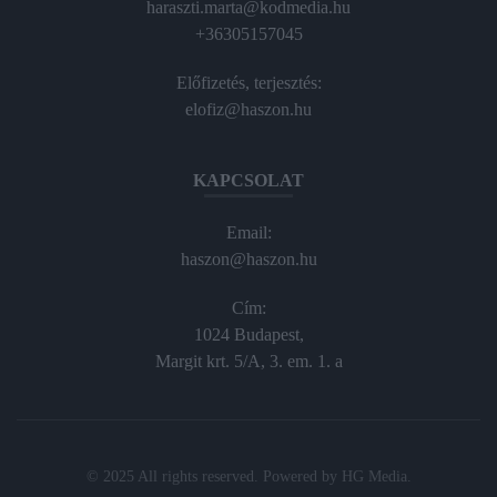
haraszti.marta@kodmedia.hu
+36305157045
Előfizetés, terjesztés:
elofiz@haszon.hu
KAPCSOLAT
Email:
haszon@haszon.hu
Cím:
1024 Budapest,
Margit krt. 5/A, 3. em. 1. a
© 2025 All rights reserved. Powered by
HG Media
.