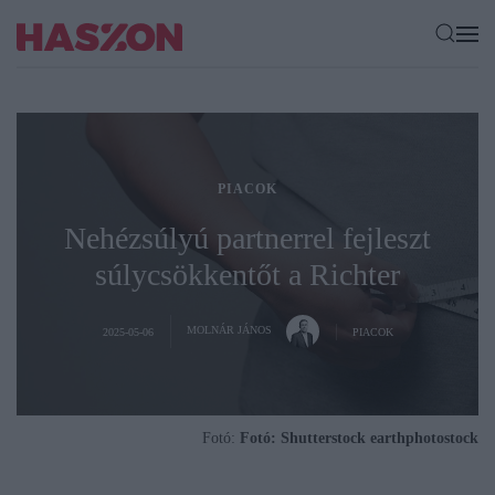
PIACOK
Nehézsúlyú partnerrel fejleszt
súlycsökkentőt a Richter
MOLNÁR JÁNOS
2025-05-06
PIACOK
Fotó:
Fotó: Shutterstock earthphotostock