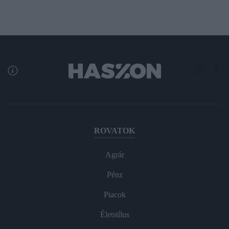
ROVATOK
Agrár
Pénz
Piacok
Életstílus