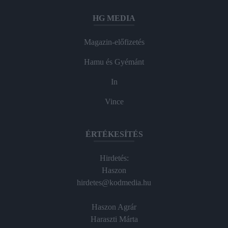
HG MEDIA
Magazin-előfizetés
Hamu és Gyémánt
In
Vince
ÉRTÉKESÍTÉS
Hirdetés:
Haszon
hirdetes@kodmedia.hu
Haszon Agrár
Haraszti Márta