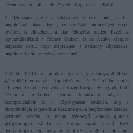
létesítményeiben állítsa elő közvetlen forgalmazás céljából.
A tájékoztatás szerint az Adalvo volt az első, amely ezzel a
megoldással piacra lépett, és stratégiai partnerségek révén
továbbra is elkötelezett a piac fejlesztése mellett. Ezzel az
együttműködéssel a Richter Gedeon és az Adalvo előnyös
helyzetbe kerül, hogy megfeleljen a hatékony súlykezelési
megoldások iránti növekvő keresletnek.
A Richter 1901-ben alapított, magyarországi székhelyű, 2024-ben
4,7 milliárd eurós piaci kapitalizációval és 2,2 milliárd eurós
árbevétellel rendelkező vállalat Közép-Európa legnagyobb K+F
központját működteti. Áttörő kutatásokat végez a
neuropszichiátria és a nőgyógyászat területén, míg a
biotechnológia és generikus készítmények a megfizethető kezelési
portfóliót erősítik. A máltai székhelyű Adalvo globális
gyógyszeripari vállalat és Európa egyik vezető B2B
gyógyszeripari cége, amely több mint 130 országban és több mint