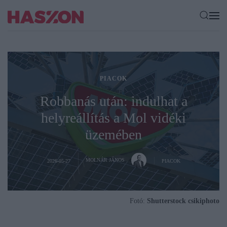
PIACOK
Robbanás után: indulhat a
helyreállítás a Mol vidéki
üzemében
MOLNÁR JÁNOS
2026-05-27
PIACOK
Fotó:
Shutterstock csikiphoto