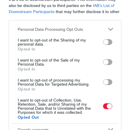
also be disclosed by us to third parties on the
IAB’s List of
Downstream Participants
that may further disclose it to other
third parties.
Please note that this website/app uses one or more Google
Personal Data Processing Opt Outs
services and may gather and store information including but
not limited to your visit or usage behaviour. You may click to
I want to opt-out of the Sharing of my
personal data.
grant or deny consent to Google and its third-party tags to
Opted In
use your data for below specified purposes in below Google
consent section.
I want to opt-out of the Sale of my
Personal Data.
Opted In
I want to opt-out of processing my
Personal Data for Targeted Advertising.
Opted In
I want to opt-out of Collection, Use,
Retention, Sale, and/or Sharing of my
Personal Data that Is Unrelated with the
Purposes for which it was collected.
AUTÓ
Opted Out
Fél év alatt félmillió használt autót vettünk,
Google consents