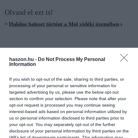
Olvasd el ezt is!
Halálos baleset történt a Mol vidéki üzemében
haszon.hu -
Do Not Process My Personal
mol
robbanás
baleset
helyreállítás
biztonság
Information
If you wish to opt-out of the sale, sharing to third parties, or
processing of your personal or sensitive information for
targeted advertising by us, please use the below opt-out
section to confirm your selection. Please note that after your
opt-out request is processed you may continue seeing
interest-based ads based on personal information utilized by
us or personal information disclosed to third parties prior to
your opt-out. You may separately opt-out of the further
disclosure of your personal information by third parties on the
IAB’s list of downstream participants. This information may