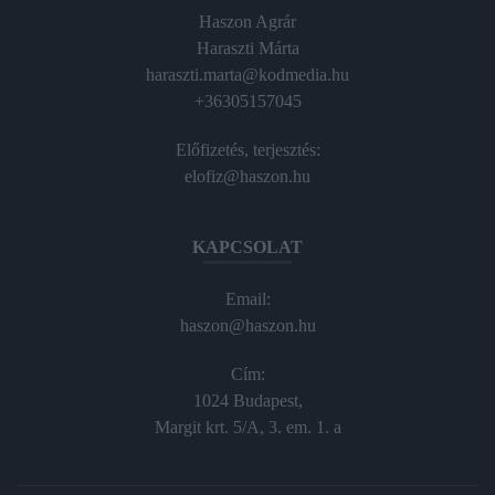
Haszon Agrár
Haraszti Márta
haraszti.marta@kodmedia.hu
+36305157045
Előfizetés, terjesztés:
elofiz@haszon.hu
KAPCSOLAT
Email:
haszon@haszon.hu
Cím:
1024 Budapest,
Margit krt. 5/A, 3. em. 1. a