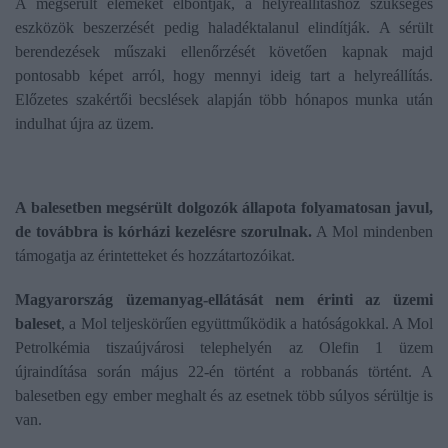
A megsérült elemeket elbontják, a helyreállításhoz szükséges
eszközök beszerzését pedig haladéktalanul elindítják. A sérült
berendezések műszaki ellenőrzését követően kapnak majd
pontosabb képet arról, hogy mennyi ideig tart a helyreállítás.
Előzetes szakértői becslések alapján több hónapos munka után
indulhat újra az üzem.
A balesetben megsérült dolgozók állapota folyamatosan javul,
de továbbra is kórházi kezelésre szorulnak.
A Mol mindenben
támogatja az érintetteket és hozzátartozóikat.
Magyarország üzemanyag-ellátását nem érinti az üzemi
baleset
, a Mol teljeskörűen együttműködik a hatóságokkal. A Mol
Petrolkémia tiszaújvárosi telephelyén az Olefin 1 üzem
újraindítása során május 22-én történt a robbanás történt. A
balesetben egy ember meghalt és az esetnek több súlyos sérültje is
van.