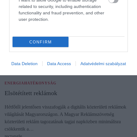
I want to allow Google to enable storage
related to security, including authentication
functionality and fraud prevention, and other
user protection.
CONFIRM
Data Deletion
Data Access
Adatvédelmi szabályzat
ENERGIAHATÉKONYSÁG
Elsötétített reklámok
Hétfőtől jelentősen visszafogják a digitális közterületi reklámok
világítását Magyarországon. A Magyar Reklámszövetség
közterületi reklám tagozatának tagjai napközben minimálisra
csökkentik a…
rectangle