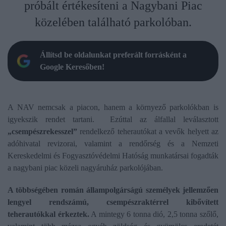
próbált értékesíteni a Nagybani Piac
közelében található parkolóban.
Állítsd be oldalunkat preferált forrásként a
Google Keresőben!
A NAV nemcsak a piacon, hanem a környező parkolókban is
igyekszik rendet tartani. Ezúttal az álfallal leválasztott
„csempészrekesszel”
rendelkező teherautókat a vevők helyett az
adóhivatal revizorai, valamint a rendőrség és a Nemzeti
Kereskedelmi és Fogyasztóvédelmi Hatóság munkatársai fogadták
a nagybani piac közeli nagyáruház parkolójában.
A többségében román állampolgárságú személyek jellemzően
lengyel rendszámú, csempészraktérrel kibővített
teherautókkal érkeztek.
A mintegy 6 tonna dió, 2,5 tonna szőlő,