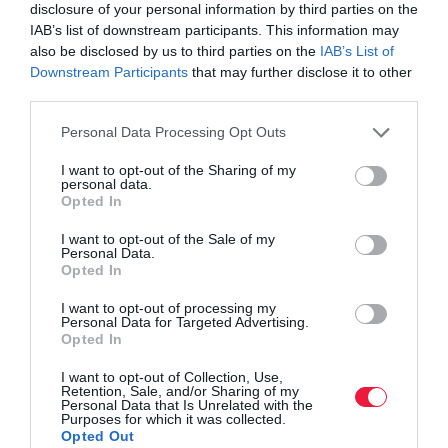
disclosure of your personal information by third parties on the
IAB’s list of downstream participants. This information may
also be disclosed by us to third parties on the
IAB’s List of
Downstream Participants
that may further disclose it to other
third parties.
Please note that this website/app uses one or more Google
Personal Data Processing Opt Outs
services and may gather and store information including but
not limited to your visit or usage behaviour. You may click to
I want to opt-out of the Sharing of my
personal data.
grant or deny consent to Google and its third-party tags to
Opted In
use your data for below specified purposes in below Google
consent section.
I want to opt-out of the Sale of my
Personal Data.
Opted In
I want to opt-out of processing my
Personal Data for Targeted Advertising.
Opted In
I want to opt-out of Collection, Use,
Retention, Sale, and/or Sharing of my
Personal Data that Is Unrelated with the
Purposes for which it was collected.
ALBÉRLETÁRAK
Opted Out