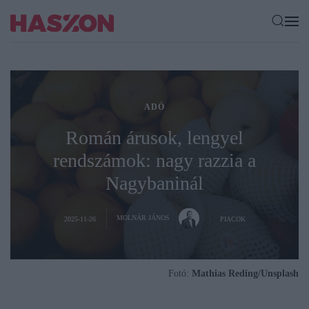
ADÓ
Román árusok, lengyel
rendszámok: nagy razzia a
Nagybaninál
MOLNÁR JÁNOS
2025-11-26
PIACOK
Fotó:
Mathias Reding/Unsplash