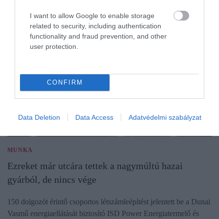
I want to allow Google to enable storage
related to security, including authentication
functionality and fraud prevention, and other
user protection.
CONFIRM
Data Deletion
Data Access
Adatvédelmi szabályzat
MUNKA
Ezreket már utcára tettek a nagymúltú hazai
gyárból, de nincs vége
150 dolgozót érintő csoportos létszámleépítést jelentett be a Dunai
Vasmű energiaellátását biztosító ISD Power Energiatermelő és