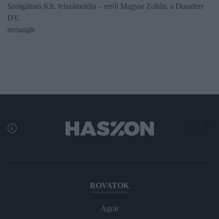
Szolgáltató Kft. felszámolója – erről Magyar Zoltán, a Dunaferr
DV.
rectangle
ROVATOK
Agrár