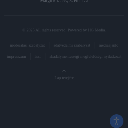
Margit krt. 5/A, 3. em. 1. a
© 2025 All rights reserved. Powered by
HG Media
.
moderálási szabályzat
adatvédelmi szabályzat
médiaajánló
impresszum
ászf
akadálymentességi megfelelőségi nyilatkozat
Lap tetejére