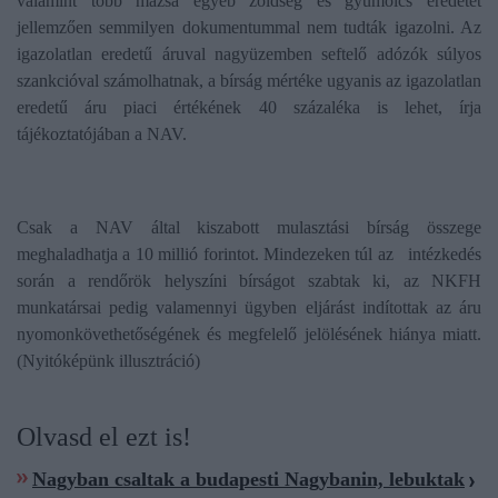
valamint több mázsa egyéb zöldség és gyümölcs eredetét
jellemzően semmilyen dokumentummal nem tudták igazolni. Az
igazolatlan eredetű áruval nagyüzemben seftelő adózók súlyos
szankcióval számolhatnak, a bírság mértéke ugyanis az igazolatlan
eredetű áru piaci értékének 40 százaléka is lehet, írja
tájékoztatójában a NAV.
Csak a NAV által kiszabott mulasztási bírság összege
meghaladhatja a 10 millió forintot. Mindezeken túl az intézkedés
során a rendőrök helyszíni bírságot szabtak ki, az NKFH
munkatársai pedig valamennyi ügyben eljárást indítottak az áru
nyomonkövethetőségének és megfelelő jelölésének hiánya miatt.
(Nyitóképünk illusztráció)
Olvasd el ezt is!
Nagyban csaltak a budapesti Nagybanin, lebuktak