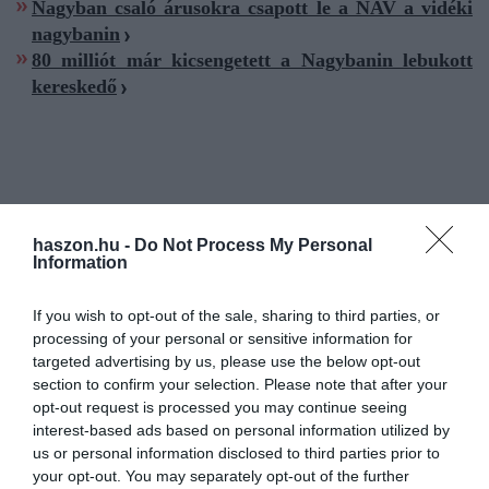
Nagyban csaló árusokra csapott le a NAV a vidéki
nagybanin
80 milliót már kicsengetett a Nagybanin lebukott
kereskedő
nagybani piac
razzia
nav
zöldség-gyümölcs
haszon.hu -
Do Not Process My Personal
Information
csempész
bírság
If you wish to opt-out of the sale, sharing to third parties, or
processing of your personal or sensitive information for
targeted advertising by us, please use the below opt-out
section to confirm your selection. Please note that after your
opt-out request is processed you may continue seeing
interest-based ads based on personal information utilized by
us or personal information disclosed to third parties prior to
your opt-out. You may separately opt-out of the further