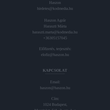
Haszon
hirdetes@kodmedia.hu
Haszon Agrár
Haraszti Márta
haraszti.marta@kodmedia.hu
+36305157045
Előfizetés, terjesztés:
elofiz@haszon.hu
KAPCSOLAT
Email:
haszon@haszon.hu
Cím:
1024 Budapest,