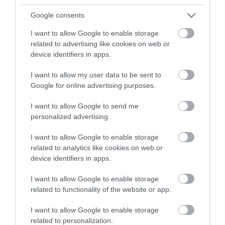
Így készül az egyetemvárosok albérletpiaca a Nagy
Google consents
Napra
I want to allow Google to enable storage
related to advertising like cookies on web or
A felvételi ponthatárok kihirdetésével - ami ebben az évben éppen
device identifiers in apps.
ma lesz - minden nyáron megindul a roham a kiadó lakásokért,
idén azonban a jelek szerint visszafogottabb lehet az
I want to allow my user data to be sent to
albérletpiaci…
Google for online advertising purposes.
I want to allow Google to send me
personalized advertising.
I want to allow Google to enable storage
related to analytics like cookies on web or
device identifiers in apps.
I want to allow Google to enable storage
related to functionality of the website or app.
I want to allow Google to enable storage
related to personalization.