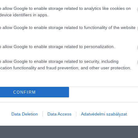
r
összesen több mint 76,4 millió dollárt (közel 22 milliárd
o allow Google to enable storage related to analytics like cookies on
evice identifiers in apps.
nos érdeklődők. Az aukciós ház New York-i részlege a
o allow Google to enable storage related to functionality of the website
t árverezte el 103,4 millió dollárért.
o allow Google to enable storage related to personalization.
 órája is új tulajdonoshoz került. Az említett karóra
z idő múlását, vételára pedig meghaladta a 266 ezer dollárt
o allow Google to enable storage related to security, including
nem a Bonham aukciós ház intézte.
cation functionality and fraud prevention, and other user protection.
CONFIRM
Data Deletion
Data Access
Adatvédelmi szabályzat