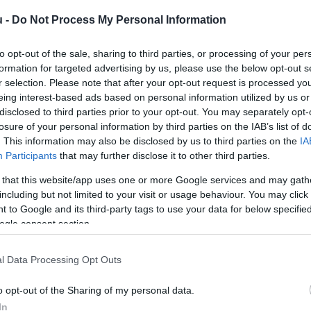
u -
Do Not Process My Personal Information
C
ü
to opt-out of the sale, sharing to third parties, or processing of your per
c
formation for targeted advertising by us, please use the below opt-out s
e
r selection. Please note that after your opt-out request is processed y
eing interest-based ads based on personal information utilized by us or
disclosed to third parties prior to your opt-out. You may separately opt-
losure of your personal information by third parties on the IAB’s list of
. This information may also be disclosed by us to third parties on the
IA
Participants
that may further disclose it to other third parties.
 that this website/app uses one or more Google services and may gath
vételárával, hanem a méretével is
including but not limited to your visit or usage behaviour. You may click 
 to Google and its third-party tags to use your data for below specifi
vasható a CNBC cikkében.
ogle consent section.
l Data Processing Opt Outs
rált forrásként a Google Keresőben!
o opt-out of the Sharing of my personal data.
In