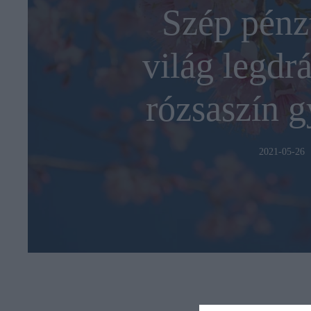
Szép pénzt
világ legdr
rózsaszín g
2021-05-26