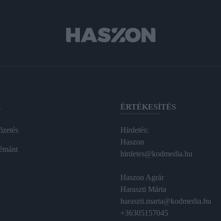
A
ÉRTÉKESÍTÉS
izetés
Hirdetés:
Haszon
émánt
hirdetes@kodmedia.hu
Haszon Agrár
Haraszti Márta
haraszti.marta@kodmedia.hu
+36305157045