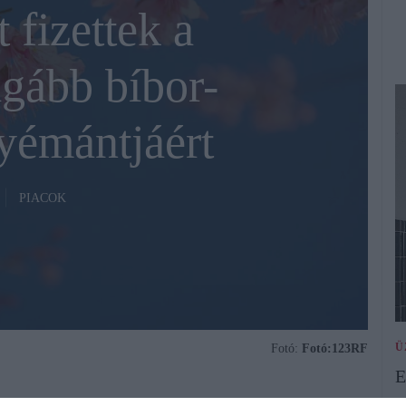
 fizettek a
ágább bíbor-
yémántjáért
PIACOK
Ü
Fotó:
Fotó:123RF
E
n