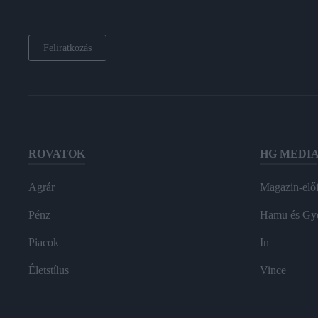
Feliratkozás
ROVATOK
HG MEDI
Agrár
Magazin-előf
Pénz
Hamu és Gy
Piacok
In
Életstílus
Vince