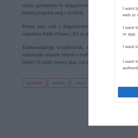
színes gyémántok és drágakövek iránt. A mostani aukción 
I want t
forint) pörgettek meg a licitálók.
web or d
Persze nem csak a drágakövekért vannak odáig a vagyo
I want t
napokban Pablo Picasso „Nő az ablak mellett" című festményé
or app.
I want t
Érdekességképp hozzátesszük, nemrégiben Picasso egyik
számlapján számok helyett a festő nevének betűi mutatják a
I want t
(közel 76 millió forint). Igaz, ezt már nem a Christie's, ha
authenti
gyémánt
árverés
sakura
rekord