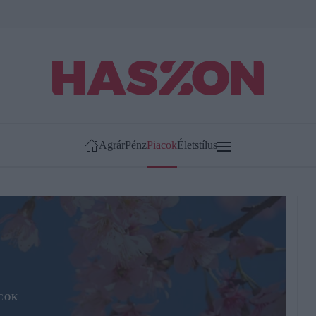
Agrár
Pénz
Piacok
Életstílus
COK