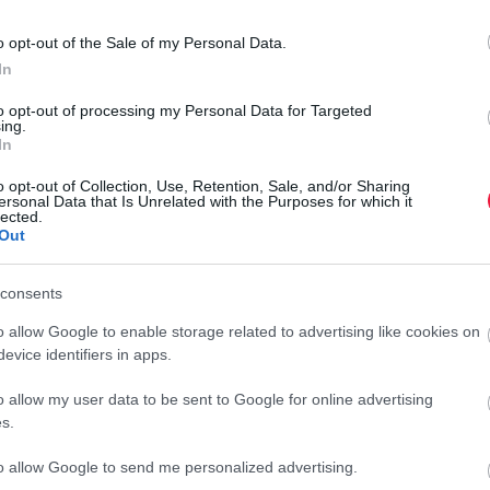
azdára. A 15,8 karátos drágakövet 29,3 millió dollárért
iai magánszemély. Találó nevet adtak a ritka gyémántnak, a
o opt-out of the Sale of my Personal Data.
tartó a bíbor-rózsaszín (egyes vélemények és szakfordítók
In
t of the Rose" volt, 14,8 karáttal és 27 millió dolláros
to opt-out of processing my Personal Data for Targeted
ing.
In
o opt-out of Collection, Use, Retention, Sale, and/or Sharing
ersonal Data that Is Unrelated with the Purposes for which it
lected.
nyászott ékszer minősítésű gyémántból csupán egyetlen kő
Out
y Vivid" minősítést kapta a színmélységének és a „belső
gy a belső hibái csak egy nagyon erős mikroszkóp alatt
F
consents
rany ötvözetű gyűrűbe illesztették bele.
Ó
o allow Google to enable storage related to advertising like cookies on
h
rverésen. Ez egy 4,2 karátos, szív alakú, rózsaszín gyémánt,
evice identifiers in apps.
J
o allow my user data to be sent to Google for online advertising
s.
k
n
to allow Google to send me personalized advertising.
s
nöke, Vickie Sek szerint óriási a kereslet a kiváló minőségű