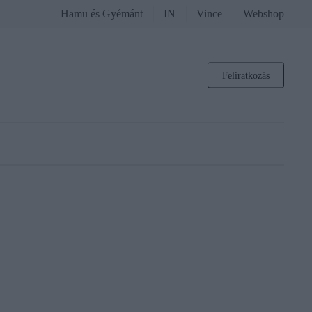
Hamu és Gyémánt
IN
Vince
Webshop
Feliratkozás