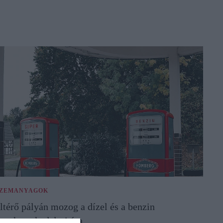
ZEMANYAGOK
ltérő pályán mozog a dízel és a benzin
agykereskedelmi ára