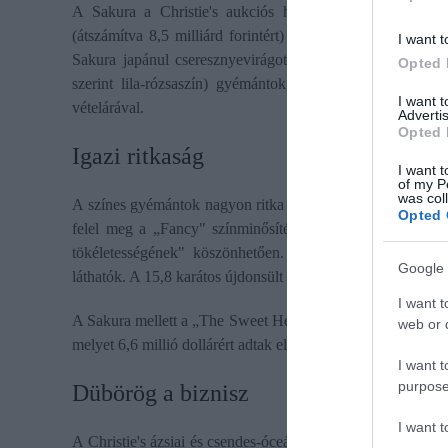
A Sakura a Christie's aukciós ház árverésén talált új g
(átszámítva 8,5 milliárd forintért) vásárolta meg egy ázs
I want t
Sakura japánul cseresznyevirágot jelent. A korábbi csúcs
Opted 
szerint lila-rózsaszín) gyémántok világában a „The Spiri
I want 
vételárával.
Advertis
Opted 
Igazi ritkaság
I want t
of my P
was col
A színes gyémántok nagyon ritka drágakövek, 10 ezer kibá
Opted 
felel meg a „Fancy" színminősítésnek. A Sakura a „Fanc
tökéletességének" köszönhetően. Utóbbi annyit tesz, ho
Google 
láthatók. A 15,8 karátos újdonsült rekordert egy platina és a
I want t
A Sakura mellett a „The Sweet Heart" is gazdára talált az á
web or d
melyet 6,6 millió dollárért adtak el.
I want t
purpose
Dübörög a biznisz
I want 
A Christie's ázsiai és csendes-óceáni ékszer divíziójának el