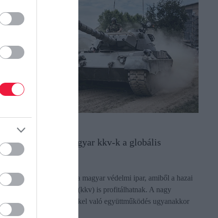
EGYVERGYÁRTÁS
riási lehetőség! Magyar kkv-k a globális
adiiparban?
elentős átalakulás előtt áll a magyar védelmi ipar, amiből a hazai
is- és középvállalkozások (kkv) is profitálhatnak. A nagy
emzetközi hadiipari cégekkel való együttműködés ugyanakkor
zámos jogi…