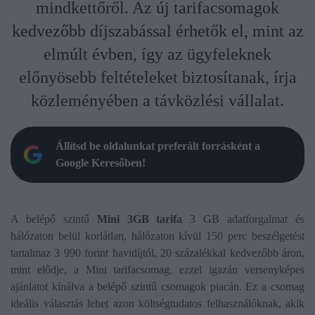
mindkettőről. Az új tarifacsomagok
kedvezőbb díjszabással érhetők el, mint az
elmúlt évben, így az ügyfeleknek
előnyösebb feltételeket biztosítanak, írja
közleményében a távközlési vállalat.
Állítsd be oldalunkat preferált forrásként a
Google Keresőben!
A belépő szintű
Mini 3GB tarifa
3 GB adatforgalmat és
hálózaton belül korlátlan, hálózaton kívül 150 perc beszélgetést
tartalmaz 3 990 forint havidíjtól, 20 százalékkal kedvezőbb áron,
mint elődje, a Mini tarifacsomag, ezzel igazán versenyképes
ajánlatot kínálva a belépő szintű csomagok piacán. Ez a csomag
ideális választás lehet azon költségtudatos felhasználóknak, akik