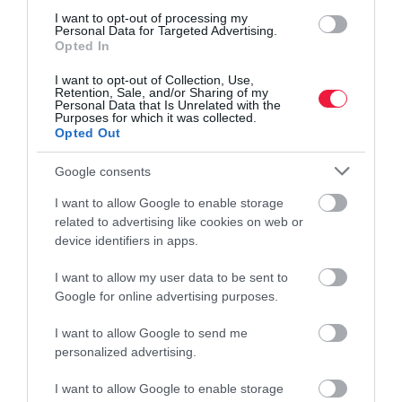
I want to opt-out of processing my
Personal Data for Targeted Advertising.
Opted In
I want to opt-out of Collection, Use,
Retention, Sale, and/or Sharing of my
Personal Data that Is Unrelated with the
Purposes for which it was collected.
Opted Out
Google consents
I want to allow Google to enable storage
related to advertising like cookies on web or
device identifiers in apps.
I want to allow my user data to be sent to
Google for online advertising purposes.
ÖNVEZETŐ AUTÓK
Önvezető taxik - itt utazhatsz velük Európában
I want to allow Google to send me
personalized advertising.
Egész London arra vár, hogy végre kipróbálhassa a város első
I want to allow Google to enable storage
önvezető taxikjait. Az Uber és a brit Wayve ugyanis nemrég