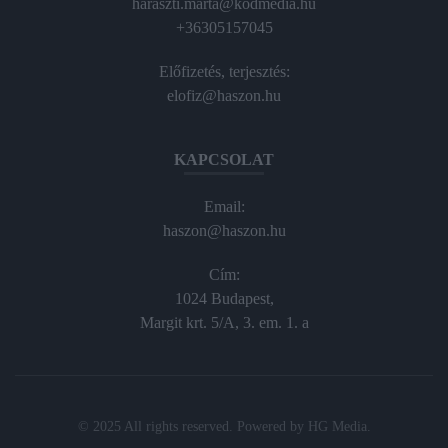
haraszti.marta@kodmedia.hu
+36305157045
Előfizetés, terjesztés:
elofiz@haszon.hu
KAPCSOLAT
Email:
haszon@haszon.hu
Cím:
1024 Budapest,
Margit krt. 5/A, 3. em. 1. a
© 2025 All rights reserved. Powered by
HG Media
.