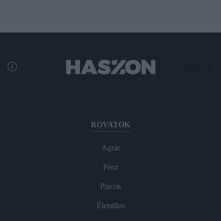
ROVATOK
Agrár
Pénz
Piacok
Életstílus