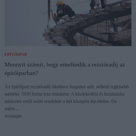
ÉPÍTŐIPAR
Mennyit számít, hogy emelkedik a rezsióradíj az
építőiparban?
Az építőipari rezsióradíj általános forgalmi adó nélküli legkisebb
mértéke 7830 forint lesz óránként. A közlekedési és beruházási
miniszter erről szóló rendelete a hét közepén lép életbe. De
miért…
rectangle