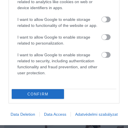
related to analytics like cookies on web or
megkapta a szükséges engedélyeket, így még a nyár vége előtt
device identifiers in apps.
elindulhatnak az…
I want to allow Google to enable storage
related to functionality of the website or app.
I want to allow Google to enable storage
related to personalization.
I want to allow Google to enable storage
related to security, including authentication
functionality and fraud prevention, and other
user protection.
CONFIRM
Data Deletion
Data Access
Adatvédelmi szabályzat