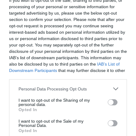
If you wish to opt-out of the sale, sharing to third parties, or
Ne keresd a Vodafone-t, One lett belőle
processing of your personal or sensitive information for
targeted advertising by us, please use the below opt-out
section to confirm your selection. Please note that after your
opt-out request is processed you may continue seeing
interest-based ads based on personal information utilized by
us or personal information disclosed to third parties prior to
one
mobiltás
tarifa
csomag
árak
your opt-out. You may separately opt-out of the further
disclosure of your personal information by third parties on the
IAB’s list of downstream participants. This information may
also be disclosed by us to third parties on the
IAB’s List of
Downstream Participants
that may further disclose it to other
third parties.
Please note that this website/app uses one or more Google
Personal Data Processing Opt Outs
services and may gather and store information including but
not limited to your visit or usage behaviour. You may click to
I want to opt-out of the Sharing of my
personal data.
grant or deny consent to Google and its third-party tags to
Opted In
use your data for below specified purposes in below Google
consent section.
I want to opt-out of the Sale of my
Personal Data.
Opted In