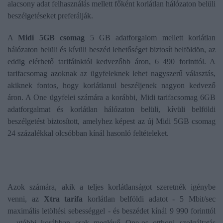
alacsony adat felhasználás mellett főként korlátlan hálózaton belüli
beszélgetéseket preferálják.
A
Midi 5GB csomag
5 GB adatforgalom mellett korlátlan
hálózaton belüli és kívüli beszéd lehetőséget biztosít belföldön, az
eddig elérhető tarifáinktól kedvezőbb áron, 6 490 forinttól. A
tarifacsomag azoknak az ügyfeleknek lehet nagyszerű választás,
akiknek fontos, hogy korlátlanul beszéljenek nagyon kedvező
áron. A One ügyfelei számára a korábbi, Midi tarifacsomag 6GB
adatforgalmat és korlátlan hálózaton belüli, kívüli belföldi
beszélgetést biztosított, amelyhez képest az új Midi 5GB csomag
24 százalékkal olcsóbban kínál hasonló feltételeket.
Azok számára, akik a teljes korlátlanságot szeretnék igénybe
venni, az
Xtra tarifa
korlátlan belföldi adatot - 5 Mbit/sec
maximális letöltési sebességgel - és beszédet kínál 9 990 forinttól
– utóbbi korábban csak meglévő One-os otthoni szolgáltatás