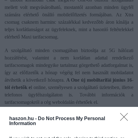
mellett volt megvásárolható, mostantól azonban minden ügyfél
számára elérhető önálló mobilelőfizetés formájában. Az Xtra
csomag csaknem harminc százalékkal kedvezőbb áron kínálja a
teljes korlátlanságot az ügyfeleknek, mint a hasonló feltételekkel
elérhető Maxi tarifacsomag.
A szolgáltató minden csomagjában biztosítja az 5G hálózati
hozzáférést, valamint a nem korlátlan adattal rendelkező
tarifacsomagok mindegyike tartalmaz görgethető adatforgalmat is,
így az előfizetők a hónap végéig fel nem használt mobiladatot
átvihetik a következő hónapra.
A One új mobiltarifái június 16-
tól érhetők e
l online, személyesen a szolgáltató üzleteiben, illetve
telefonos ügyfélszolgálaton is. További információk a
tarifacsomagokról a cég weboldalán érhetőek el.
haszon.hu -
Do Not Process My Personal
Information
Olvasd el ezt is!