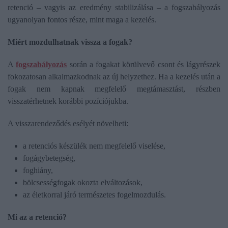
retenció – vagyis az eredmény stabilizálása – a fogszabályozás
ugyanolyan fontos része, mint maga a kezelés.
Miért mozdulhatnak vissza a fogak?
A
fogszabályozás
során a fogakat körülvevő csont és lágyrészek
fokozatosan alkalmazkodnak az új helyzethez. Ha a kezelés után a
fogak nem kapnak megfelelő megtámasztást, részben
visszatérhetnek korábbi pozíciójukba.
A visszarendeződés esélyét növelheti:
a retenciós készülék nem megfelelő viselése,
fogágybetegség,
foghiány,
bölcsességfogak okozta elváltozások,
az életkorral járó természetes fogelmozdulás.
Mi az a retenció?