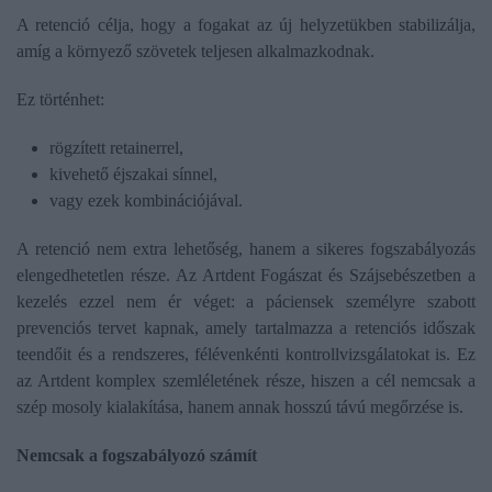
A retenció célja, hogy a fogakat az új helyzetükben stabilizálja,
amíg a környező szövetek teljesen alkalmazkodnak.
Ez történhet:
rögzített retainerrel,
kivehető éjszakai sínnel,
vagy ezek kombinációjával.
A retenció nem extra lehetőség, hanem a sikeres fogszabályozás
elengedhetetlen része. Az Artdent Fogászat és Szájsebészetben a
kezelés ezzel nem ér véget: a páciensek személyre szabott
prevenciós tervet kapnak, amely tartalmazza a retenciós időszak
teendőit és a rendszeres, félévenkénti kontrollvizsgálatokat is. Ez
az Artdent komplex szemléletének része, hiszen a cél nemcsak a
szép mosoly kialakítása, hanem annak hosszú távú megőrzése is.
Nemcsak a fogszabályozó számít