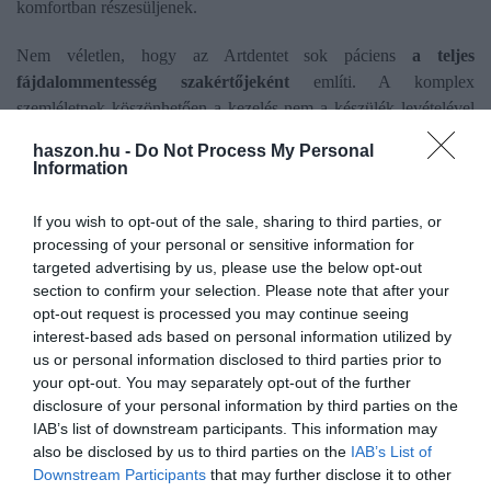
komfortban részesüljenek.
Nem véletlen, hogy az Artdentet sok páciens
a teljes
fájdalommentesség szakértőjeként
említi. A komplex
szemléletnek köszönhetően a kezelés nem a készülék levételével
ér véget: a rendszeres kontrollok és az egyénre szabott prevenciós
haszon.hu -
Do Not Process My Personal
terv segítenek abban, hogy az elért eredmény hosszú éveken át
Information
stabil maradjon.
If you wish to opt-out of the sale, sharing to third parties, or
Cím: 1027 Budapest, Margit körút 1.
processing of your personal or sensitive information for
targeted advertising by us, please use the below opt-out
Telefon: +36 20 218 5343
section to confirm your selection. Please note that after your
opt-out request is processed you may continue seeing
Email: artdent@artdent.hu
interest-based ads based on personal information utilized by
us or personal information disclosed to third parties prior to
Nyitvatartás: Hétfő – Péntek: 08:00-20:00
your opt-out. You may separately opt-out of the further
disclosure of your personal information by third parties on the
IAB’s list of downstream participants. This information may
also be disclosed by us to third parties on the
IAB’s List of
Downstream Participants
that may further disclose it to other