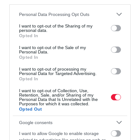
third parties.
Please note that this website/app uses one or more Google
Personal Data Processing Opt Outs
services and may gather and store information including but
not limited to your visit or usage behaviour. You may click to
I want to opt-out of the Sharing of my
personal data.
fogászat
fogszabályozás
szájhigiénia
tudás
grant or deny consent to Google and its third-party tags to
Opted In
use your data for below specified purposes in below Google
megoldások
consent section.
I want to opt-out of the Sale of my
Personal Data.
Opted In
I want to opt-out of processing my
Personal Data for Targeted Advertising.
Opted In
I want to opt-out of Collection, Use,
Retention, Sale, and/or Sharing of my
Personal Data that Is Unrelated with the
Purposes for which it was collected.
Opted Out
Google consents
I want to allow Google to enable storage