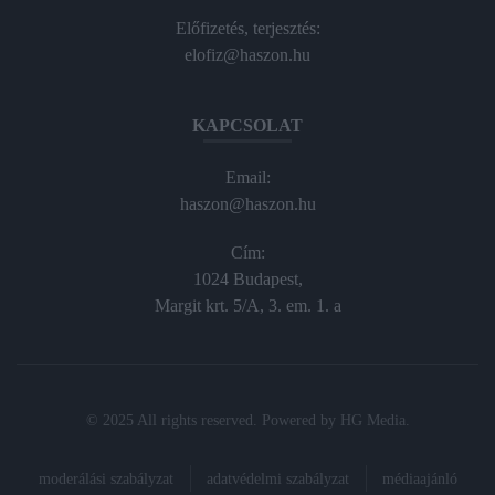
Előfizetés, terjesztés:
elofiz@haszon.hu
KAPCSOLAT
Email:
haszon@haszon.hu
Cím:
1024 Budapest,
Margit krt. 5/A, 3. em. 1. a
© 2025 All rights reserved. Powered by
HG Media
.
moderálási szabályzat
adatvédelmi szabályzat
médiaajánló