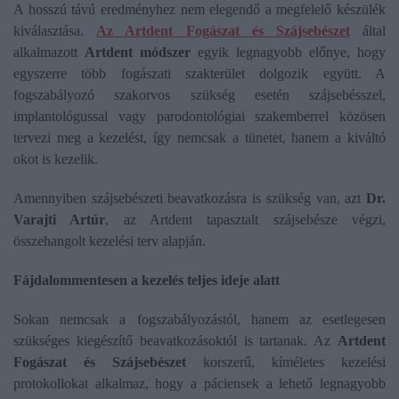
A hosszú távú eredményhez nem elegendő a megfelelő készülék
kiválasztása.
Az
Artdent Fogászat és Szájsebészet
által
alkalmazott
Artdent módszer
egyik legnagyobb előnye, hogy
egyszerre több fogászati szakterület dolgozik együtt. A
fogszabályozó szakorvos szükség esetén szájsebésszel,
implantológussal vagy parodontológiai szakemberrel közösen
tervezi meg a kezelést, így nemcsak a tünetet, hanem a kiváltó
okot is kezelik.
Amennyiben szájsebészeti beavatkozásra is szükség van, azt
Dr.
Varajti Artúr
, az Artdent tapasztalt szájsebésze végzi,
összehangolt kezelési terv alapján.
Fájdalommentesen a kezelés teljes ideje alatt
Sokan nemcsak a fogszabályozástól, hanem az esetlegesen
szükséges kiegészítő beavatkozásoktól is tartanak. Az
Artdent
Fogászat és Szájsebészet
korszerű, kíméletes kezelési
protokollokat alkalmaz, hogy a páciensek a lehető legnagyobb