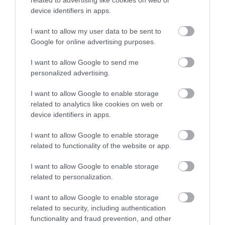
related to advertising like cookies on web or
device identifiers in apps.
I want to allow my user data to be sent to
Google for online advertising purposes.
I want to allow Google to send me
personalized advertising.
I want to allow Google to enable storage
related to analytics like cookies on web or
device identifiers in apps.
I want to allow Google to enable storage
PÉNZ
related to functionality of the website or app.
Így hajtanak rá az államkincstári megtakarításokra
I want to allow Google to enable storage
a csalók
related to personalization.
A Magyar Nemzeti Bank több bejelentést kapott arról, hogy a
I want to allow Google to enable storage
kibercsalók a jegybank nevével visszaélve immár nem csak az
related to security, including authentication
functionality and fraud prevention, and other
ügyfelek banki megtakarításait, hanem például a Magyar