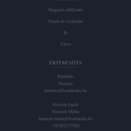
Magazin-előfizetés
Hamu és Gyémánt
In
Vince
ÉRTÉKESÍTÉS
Hirdetés:
Haszon
hirdetes@kodmedia.hu
Haszon Agrár
Haraszti Márta
haraszti.marta@kodmedia.hu
+36305157045