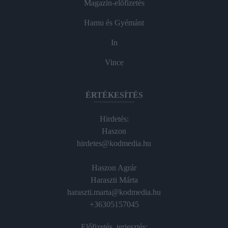
Magazin-előfizetés
Hamu és Gyémánt
In
Vince
ÉRTÉKESÍTÉS
Hirdetés:
Haszon
hirdetes@kodmedia.hu
Haszon Agrár
Haraszti Márta
haraszti.marta@kodmedia.hu
+36305157045
Előfizetés, terjesztés: