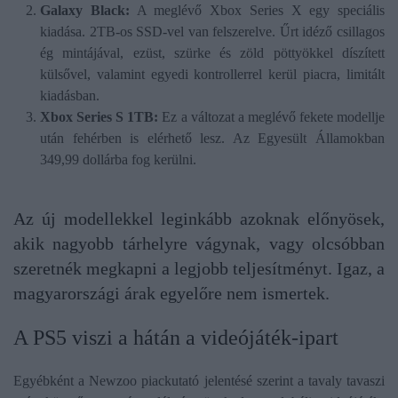
Galaxy Black:
A meglévő Xbox Series X egy speciális
kiadása. 2TB-os SSD-vel van felszerelve. Űrt idéző csillagos
ég mintájával, ezüst, szürke és zöld pöttyökkel díszített
külsővel, valamint egyedi kontrollerrel kerül piacra, limitált
kiadásban.
Xbox Series S 1TB:
Ez a változat a meglévő fekete modellje
után fehérben is elérhető lesz. Az Egyesült Államokban
349,99 dollárba fog kerülni.
Az új modellekkel leginkább azoknak előnyösek,
akik nagyobb tárhelyre vágynak, vagy olcsóbban
szeretnék megkapni a legjobb teljesítményt. Igaz, a
magyarországi árak egyelőre nem ismertek.
A PS5 viszi a hátán a videójáték-ipart
Egyébként a Newzoo piackutató jelentésé szerint a tavaly tavaszi