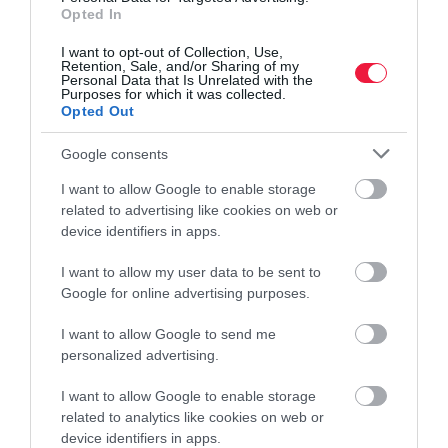
Opted In
I want to opt-out of Collection, Use,
Retention, Sale, and/or Sharing of my
Personal Data that Is Unrelated with the
Purposes for which it was collected.
Opted Out
Google consents
I want to allow Google to enable storage
related to advertising like cookies on web or
device identifiers in apps.
I want to allow my user data to be sent to
JOG
Google for online advertising purposes.
Milliárdokat csaltak el 10 ezer liter e-cigis löttyel
I want to allow Google to send me
personalized advertising.
A Baranya Vármegyei Főügyészség minősített csalás bűntette
miatt emelt vádat négy férfival szemben, akik elektromos
I want to allow Google to enable storage
cigarettában használható töltőfolyadékok értékesítése után nem
related to analytics like cookies on web or
fizettek jövedéki…
device identifiers in apps.