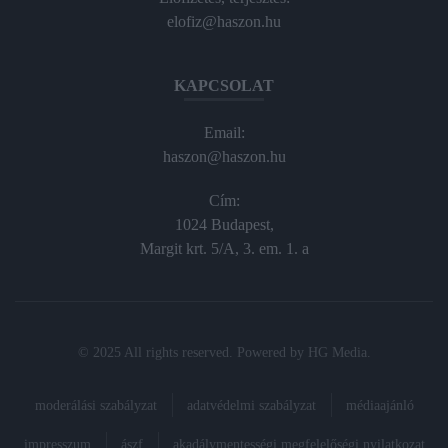
elofiz@haszon.hu
KAPCSOLAT
Email:
haszon@haszon.hu
Cím:
1024 Budapest,
Margit krt. 5/A, 3. em. 1. a
© 2025 All rights reserved. Powered by
HG Media
.
moderálási szabályzat
adatvédelmi szabályzat
médiaajánló
impresszum
ászf
akadálymentességi megfelelőségi nyilatkozat