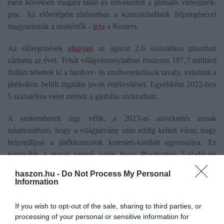
esést követően magára talált és növekedett a globális videójáték-
piac. Az előrelépést elsősorban a konzoleladások felpörgésével
magyarázzák a szakértők -
írta
a Reuters.
Az előrejelzések
alapján
az ágazat 2,6 százalékos pluszban
zárhatta az évet. Tehát világviszonylatban összesen 187,7 milliárd
dollárt tehettek ki a hardver- és szoftvereladások tavaly, valamint a
játékokon belüli digitális javak értékesítései. Egyébként 2022-ben
5 százalékos esést mértek a globális szektorban.
A szakemberek úgy vélik, a 2023-as növekedés annak
tulajdonítható, hogy a világjárvány után eddig kellett várni, hogy
helyreálljon a játékkonzolok keresleti-kínálati egyensúlya. Ez
leginkább a piacot vezető japán Sony PlayStation 5-eladásain
látszik meg, melyből több mint 40 milliót értékesítettek
haszon.hu -
Do Not Process My Personal
világszerte.
Information
Azonban kevésbé kedvező a helyzet a játékszoftverek eladásainál.
If you wish to opt-out of the sale, sharing to third parties, or
Például az Egyesült Államokban amíg a konzoleladások 23
processing of your personal or sensitive information for