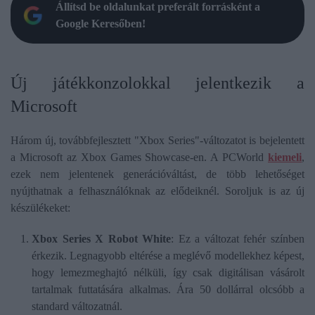
Állítsd be oldalunkat preferált forrásként a
Google Keresőben!
Új játékkonzolokkal jelentkezik a
Microsoft
Három új, továbbfejlesztett "Xbox Series"-változatot is bejelentett
a Microsoft az Xbox Games Showcase-en. A PCWorld
kiemeli
,
ezek nem jelentenek generációváltást, de több lehetőséget
nyújthatnak a felhasználóknak az elődeiknél. Soroljuk is az új
készülékeket:
Xbox Series X Robot White
: Ez a változat fehér színben
érkezik. Legnagyobb eltérése a meglévő modellekhez képest,
hogy lemezmeghajtó nélküli, így csak digitálisan vásárolt
tartalmak futtatására alkalmas. Ára 50 dollárral olcsóbb a
standard változatnál.