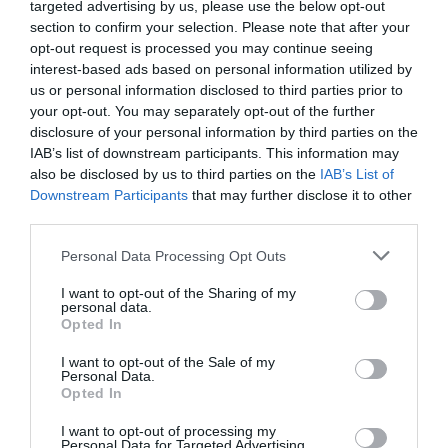
százalékkal nőttek 2023 első félévében éves alapon, addig a
targeted advertising by us, please use the below opt-out
szoftverértékesítések stagnáltak.
section to confirm your selection. Please note that after your
opt-out request is processed you may continue seeing
interest-based ads based on personal information utilized by
us or personal information disclosed to third parties prior to
xbox
játékkonzol
konzol
új
microsoft
your opt-out. You may separately opt-out of the further
disclosure of your personal information by third parties on the
IAB’s list of downstream participants. This information may
also be disclosed by us to third parties on the
IAB’s List of
Downstream Participants
that may further disclose it to other
third parties.
Please note that this website/app uses one or more Google
Personal Data Processing Opt Outs
services and may gather and store information including but
not limited to your visit or usage behaviour. You may click to
I want to opt-out of the Sharing of my
personal data.
grant or deny consent to Google and its third-party tags to
Opted In
use your data for below specified purposes in below Google
consent section.
I want to opt-out of the Sale of my
Personal Data.
Opted In
I want to opt-out of processing my
Personal Data for Targeted Advertising.