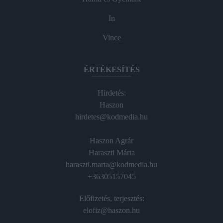
In
Vince
ÉRTÉKESÍTÉS
Hirdetés:
Haszon
hirdetes@kodmedia.hu
Haszon Agrár
Haraszti Márta
haraszti.marta@kodmedia.hu
+36305157045
Előfizetés, terjesztés:
elofiz@haszon.hu