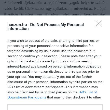
A brüsszeli tájékoztatón a repülőüzemanyagok helyzete szintén
szóba került. Cicikosztasz úgy nyilatkozott, miszerint az Európai
Bizottság jelenleg nem lát olyan jelet, amely kerozinellátási
problémára utalna. A testület ugyanakkor vizsgálja az uniós
haszon.hu -
Do Not Process My Personal
tartaléktározók és a finomítói kapacitások helyzetét. Az Euronews
Information
szerint
a vésztartalékok felhasználására csak szükség esetén,
szigorú uniós koordináció mellett kerülhetne sor.
If you wish to opt-out of the sale, sharing to third parties, or
processing of your personal or sensitive information for
targeted advertising by us, please use the below opt-out
section to confirm your selection. Please note that after your
opt-out request is processed you may continue seeing
Olvasd el ezt is!
interest-based ads based on personal information utilized by
us or personal information disclosed to third parties prior to
Hol van a MÁV? Ezek a legjobb európai
your opt-out. You may separately opt-out of the further
vasúttársaságok
disclosure of your personal information by third parties on the
Bécs-Budapest vonattal, két óra az alap
IAB’s list of downstream participants. This information may
Az Európai Unió teljesen leválik az orosz
also be disclosed by us to third parties on the
IAB’s List of
energiáról
Downstream Participants
that may further disclose it to other
third parties.