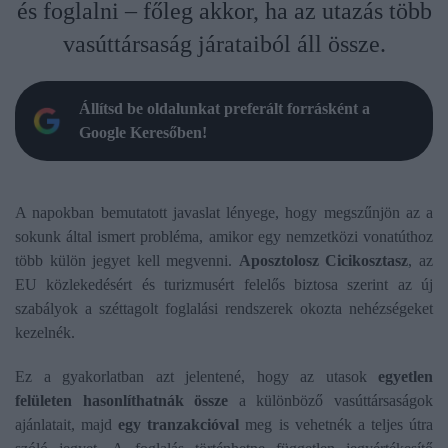
és foglalni – főleg akkor, ha az utazás több
vasúttársaság járataiból áll össze.
Állítsd be oldalunkat preferált forrásként a
Google Keresőben!
A napokban bemutatott javaslat lényege, hogy megszűnjön az a
sokunk által ismert probléma, amikor egy nemzetközi vonatúthoz
több külön jegyet kell megvenni.
Aposztolosz Cicikosztasz
, az
EU közlekedésért és turizmusért felelős biztosa szerint az új
szabályok a széttagolt foglalási rendszerek okozta nehézségeket
kezelnék.
Ez a gyakorlatban azt jelentené, hogy az utasok
egyetlen
felületen hasonlíthatnák össze
a különböző vasúttársaságok
ajánlatait, majd
egy tranzakcióval
meg is vehetnék a teljes útra