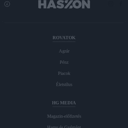
ROVATOK
Agrár
Pénz
Piacok
Életstílus
HG MEDIA
Magazin-előfizetés
Hamu és Gyémánt