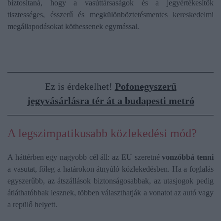
biztosítaná, hogy a vasúttársaságok és a jegyértékesítők
tisztességes, ésszerű és megkülönböztetésmentes kereskedelmi
megállapodásokat köthessenek egymással.
Ez is érdekelhet!
Pofonegyszerű
jegyvásárlásra tér át a budapesti metró
A legszimpatikusabb közlekedési mód?
A háttérben egy nagyobb cél áll: az EU szeretné
vonzóbbá tenni
a vasutat, főleg a határokon átnyúló közlekedésben. Ha a foglalás
egyszerűbb, az átszállások biztonságosabbak, az utasjogok pedig
átláthatóbbak lesznek, többen választhatják a vonatot az autó vagy
a repülő helyett.