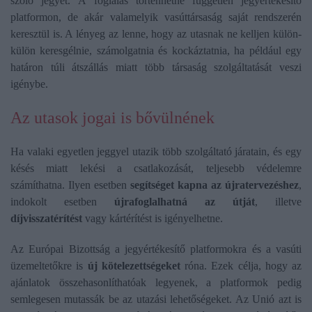
szóló jegyet. A foglalás történhetne független jegyértékesítő
platformon, de akár valamelyik vasúttársaság saját rendszerén
keresztül is. A lényeg az lenne, hogy az utasnak ne kelljen külön-
külön keresgélnie, számolgatnia és kockáztatnia, ha például egy
határon túli átszállás miatt több társaság szolgáltatását veszi
igénybe.
Az utasok jogai is bővülnének
Ha valaki egyetlen jeggyel utazik több szolgáltató járatain, és egy
késés miatt lekési a csatlakozását, teljesebb védelemre
számíthatna. Ilyen esetben
segítséget kapna az újratervezéshez
,
indokolt esetben
újrafoglalhatná az útját
, illetve
díjvisszatérítést
vagy kártérítést is igényelhetne.
Az Európai Bizottság a jegyértékesítő platformokra és a vasúti
üzemeltetőkre is
új kötelezettségeket
róna. Ezek célja, hogy az
ajánlatok összehasonlíthatóak legyenek, a platformok pedig
semlegesen mutassák be az utazási lehetőségeket. Az Unió azt is