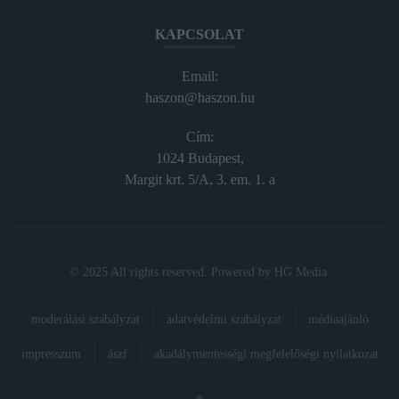
KAPCSOLAT
Email:
haszon@haszon.hu
Cím:
1024 Budapest,
Margit krt. 5/A, 3. em. 1. a
© 2025 All rights reserved. Powered by
HG Media
.
moderálási szabályzat
adatvédelmi szabályzat
médiaajánló
impresszum
ászf
akadálymentességi megfelelőségi nyilatkozat