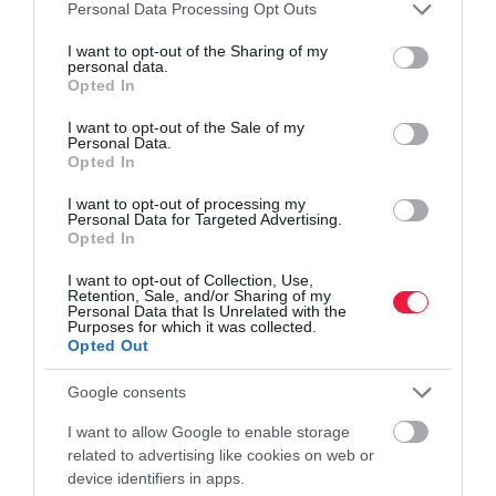
Please note that this website/app uses one or more Google
Personal Data Processing Opt Outs
vasút
vonat
jegyvásárlás
európai unió
változás
services and may gather and store information including but
not limited to your visit or usage behaviour. You may click to
I want to opt-out of the Sharing of my
personal data.
grant or deny consent to Google and its third-party tags to
Opted In
use your data for below specified purposes in below Google
consent section.
I want to opt-out of the Sale of my
Personal Data.
Opted In
I want to opt-out of processing my
Personal Data for Targeted Advertising.
Opted In
I want to opt-out of Collection, Use,
Retention, Sale, and/or Sharing of my
Personal Data that Is Unrelated with the
Purposes for which it was collected.
Opted Out
Google consents
I want to allow Google to enable storage
related to advertising like cookies on web or
device identifiers in apps.