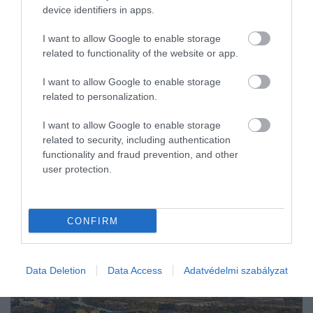
funkciókat is érintőképernyőn kell ma már kezelnünk. Bizonyos
device identifiers in apps.
gyártóknál ez a…
I want to allow Google to enable storage
related to functionality of the website or app.
I want to allow Google to enable storage
related to personalization.
I want to allow Google to enable storage
related to security, including authentication
functionality and fraud prevention, and other
user protection.
CONFIRM
Data Deletion
Data Access
Adatvédelmi szabályzat