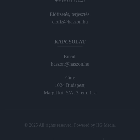
+36305157045
Előfizetés, terjesztés:
elofiz@haszon.hu
KAPCSOLAT
Email:
haszon@haszon.hu
Cím:
1024 Budapest,
Margit krt. 5/A, 3. em. 1. a
© 2025 All rights reserved. Powered by
HG Media
.