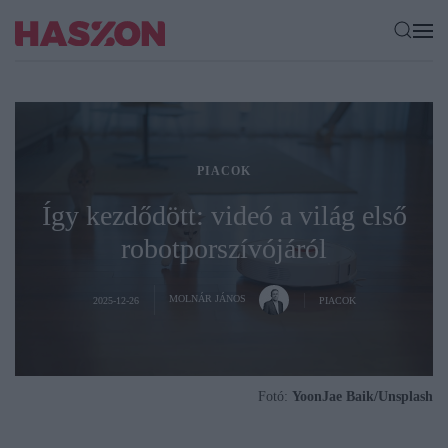
PIACOK
Így kezdődött: videó a világ első
robotporszívójáról
MOLNÁR JÁNOS
2025-12-26
PIACOK
Fotó:
YoonJae Baik/Unsplash