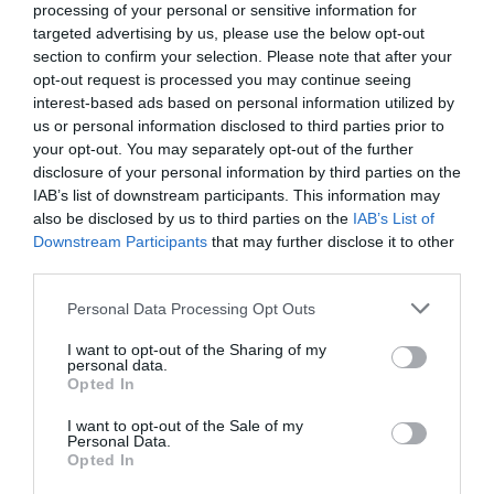
porszívók, meglepő eredményekkel
processing of your personal or sensitive information for
targeted advertising by us, please use the below opt-out
section to confirm your selection. Please note that after your
opt-out request is processed you may continue seeing
robotporszívó
robot
technológia
fejlődés
interest-based ads based on personal information utilized by
takarítás
us or personal information disclosed to third parties prior to
your opt-out. You may separately opt-out of the further
disclosure of your personal information by third parties on the
IAB’s list of downstream participants. This information may
also be disclosed by us to third parties on the
IAB’s List of
Downstream Participants
that may further disclose it to other
third parties.
Please note that this website/app uses one or more Google
Personal Data Processing Opt Outs
services and may gather and store information including but
not limited to your visit or usage behaviour. You may click to
I want to opt-out of the Sharing of my
personal data.
grant or deny consent to Google and its third-party tags to
Opted In
use your data for below specified purposes in below Google
consent section.
I want to opt-out of the Sale of my
Personal Data.
Opted In