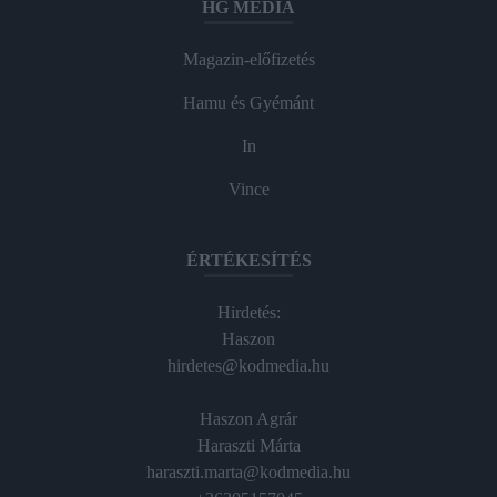
HG MEDIA
Magazin-előfizetés
Hamu és Gyémánt
In
Vince
ÉRTÉKESÍTÉS
Hirdetés:
Haszon
hirdetes@kodmedia.hu
Haszon Agrár
Haraszti Márta
haraszti.marta@kodmedia.hu