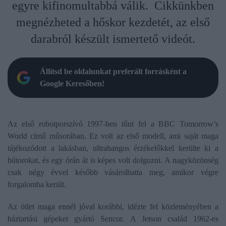
egyre kifinomultabbá válik. Cikkünkben
megnézheted a hőskor kezdetét, az első
darabról készült ismertető videót.
Állítsd be oldalunkat preferált forrásként a
Google Keresőben!
Az első robotporszívó 1997-ben tűnt fel a BBC Tomorrow’s
World című műsorában. Ez volt az első modell, ami saját maga
tájékozódott a lakásban, ultrahangos érzékelőkkel kerülte ki a
bútorokat, és egy órán át is képes volt dolgozni. A nagyközönség
csak négy évvel később vásárolhatta meg, amikor végre
forgalomba került.
Az ötlet maga ennél jóval korábbi, idézte fel közleményében a
háztartási gépeket gyártó Sencor. A Jetson család 1962-es