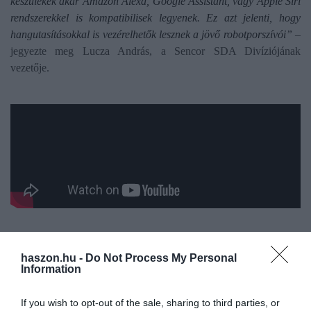
készülékek akár Amazon Alexa, Google Assistant, vagy Apple Siri
rendszerekkel is kompatibilisek legyenek. Ez azt jelenti, hogy
hangutasításokkal is vezérelhetők lesznek a jövő robotporszívói”
–
jegyezte meg Lucza András, a Sencor SDA Divíziójának
vezetője.
haszon.hu -
Do Not Process My Personal
Information
Olvasd el ezt is!
Független teszten a legjobb vezeték nélküli
If you wish to opt-out of the sale, sharing to third parties, or