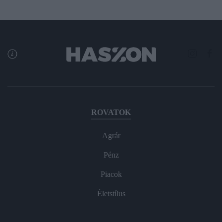
ROVATOK
Agrár
Pénz
Piacok
Életstílus