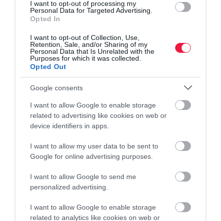
I want to opt-out of processing my
Personal Data for Targeted Advertising.
Opted In
I want to opt-out of Collection, Use,
Retention, Sale, and/or Sharing of my
Personal Data that Is Unrelated with the
Purposes for which it was collected.
Opted Out
Google consents
I want to allow Google to enable storage
related to advertising like cookies on web or
device identifiers in apps.
I want to allow my user data to be sent to
AUTÓIPAR
Google for online advertising purposes.
Az egész autóipar nagy hibát követ el ezzel a
I want to allow Google to send me
húzással, állítja a Mercedes
personalized advertising.
Az elmúlt években szinte eltűntek a nyomógombok autóink
I want to allow Google to enable storage
utasteréből. A klímát, a hangerőt és sokszor még a legegyszerűbb
related to analytics like cookies on web or