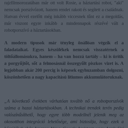
rajzfilmsorozatában már ott volt Rosie, a háztartási robot, "aki"
nemcsak porszívózott, hanem rendet rakott és segített a családnak.
Hatvan évvel ezelőtt még inkább viccesnek tűnt ez a megoldás,
már viszont egyre inkább a mindennapok részévé vált a
robotporszívó a háztartásokban.
A modern típusok már tényleg önállóan végzik el a
faladataikat. Egyes készülékek nemcsak visszatérnek a
töltőállomásukra, hanem – ha van hozzá tartály – ki is ürítik
a porgyűjtőt, sőt a felmosásnál összegyűlt piszkos vizet is. A
legjobban akár 200 percig is képesek egyhuzamban dolgozni,
köszönhetően a nagy kapacitású lítiumos akkumulátoruknak.
„A következő években várhatóan tovább nő a robotporszívók
száma a hazai háztartásokban. A technikai trendek terén pedig
valószínűsíthető, hogy egyre több modellnél jelenik meg az
okosotthon integráció lehetősége, ami biztosítja, hogy ezek a