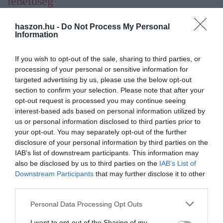
lehetőség
A VOSZ MultiMentor Program nemcsak a hazai KKV-knak kínál
haszon.hu -
Do Not Process My Personal
Information
fejlődési lehetőséget, hanem a multinacionális vállalatok számára
is valós üzleti előnyt jelent.
If you wish to opt-out of the sale, sharing to third parties, or
processing of your personal or sensitive information for
A VOSZ által minősített beszállítói körhöz csatlakozva a
targeted advertising by us, please use the below opt-out
multik időt és erőforrást takaríthatnak meg, hiszen a programban
section to confirm your selection. Please note that after your
részt vevő vállalkozások már egy előzetesen ellenőrzött és
opt-out request is processed you may continue seeing
mentorált körből kerülnek ki.
interest-based ads based on personal information utilized by
us or personal information disclosed to third parties prior to
„A MultiMentor Program biztonságos és átlátható csatornát kínál
your opt-out. You may separately opt-out of the further
a multiknak a legjobb magyar beszállítók elérésére. A VOSZ
disclosure of your personal information by third parties on the
célja, hogy a nemzetközi nagyvállalatoknak ne kelljen a nulláról
IAB’s list of downstream participants. This information may
also be disclosed by us to third parties on the
IAB’s List of
építeniük a beszállítói hálózatot – mi elvégezzük az előszűrést, és
Downstream Participants
that may further disclose it to other
garantáljuk a minőséget.”
– mondta Eppel János, a VOSZ
third parties.
elnöke.
Please note that this website/app uses one or more Google
Personal Data Processing Opt Outs
A VOSZ várja azoknak a nagyvállalatoknak a jelentkezését is,
services and may gather and store information including but
amelyek szívesen kapcsolódnának a programhoz, mint partnerek.
not limited to your visit or usage behaviour. You may click to
I want to opt-out of the Sharing of my