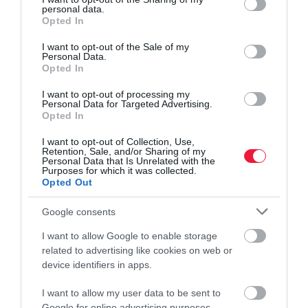
personal data.
grant or deny consent to Google and its third-party tags to
A szervezet célzottan keresi azokat a multinacionális cégeket,
Opted In
use your data for below specified purposes in below Google
amelyek nyitottak arra, hogy hazai, minősített KKV-kat vonjanak
consent section.
I want to opt-out of the Sale of my
be beszállítóként.
Personal Data.
Opted In
Háttérinformáció
I want to opt-out of processing my
Personal Data for Targeted Advertising.
A VOSZ MultiMentor program szakmai hátterét a VOSZ
Opted In
a PricewaterhouseCoopers (PwC) Magyarország
I want to opt-out of Collection, Use,
közreműködésével dolgozta ki. A kezdeményezés része a VOSZ
Retention, Sale, and/or Sharing of my
hosszú távú célkitűzésének, amely szerint a magyar
Personal Data that Is Unrelated with the
Purposes for which it was collected.
vállalkozások növelhetik termelékenységüket és nemzetközi
Opted Out
versenyképességüket – közvetlenül kapcsolódva a hazai és
külföldi nagyvállalatokhoz.
Google consents
I want to allow Google to enable storage
related to advertising like cookies on web or
device identifiers in apps.
vállakozás
vosz
program
multik
multinacionális cégek
támogatás
I want to allow my user data to be sent to
Google for online advertising purposes.