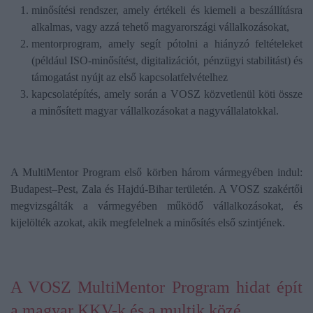
minősítési rendszer, amely értékeli és kiemeli a beszállításra
alkalmas, vagy azzá tehető magyarországi vállalkozásokat,
mentorprogram, amely segít pótolni a hiányzó feltételeket
(például ISO-minősítést, digitalizációt, pénzügyi stabilitást) és
támogatást nyújt az első kapcsolatfelvételhez
kapcsolatépítés, amely során a VOSZ közvetlenül köti össze
a minősített magyar vállalkozásokat a nagyvállalatokkal.
A MultiMentor Program első körben három vármegyében indul:
Budapest–Pest, Zala és Hajdú-Bihar területén. A VOSZ szakértői
megvizsgálták a vármegyében működő vállalkozásokat, és
kijelölték azokat, akik megfelelnek a minősítés első szintjének.
A VOSZ MultiMentor Program hidat épít
a magyar KKV-k és a multik közé