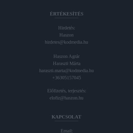
ÉRTÉKESÍTÉS
Hirdetés:
Haszon
hirdetes@kodmedia.hu
Haszon Agrár
Haraszti Márta
haraszti.marta@kodmedia.hu
+36305157045
Előfizetés, terjesztés:
elofiz@haszon.hu
KAPCSOLAT
Email: