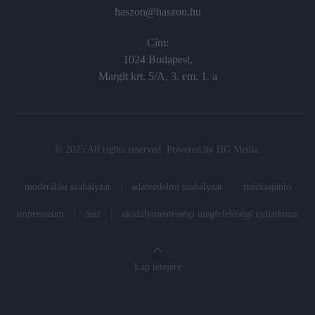
haszon@haszon.hu
Cím:
1024 Budapest,
Margit krt. 5/A, 3. em. 1. a
© 2025 All rights reserved. Powered by
HG Media
.
moderálási szabályzat
adatvédelmi szabályzat
médiaajánló
impresszum
ászf
akadálymentességi megfelelőségi nyilatkozat
Lap tetejére