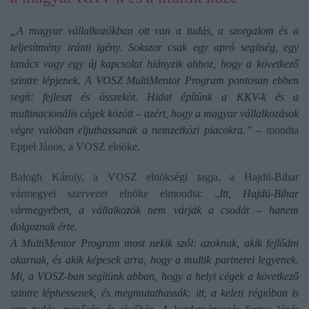
„A magyar vállalkozókban ott van a tudás, a szorgalom és a
teljesítmény iránti igény. Sokszor csak egy apró segítség, egy
tanács vagy egy új kapcsolat hiányzik ahhoz, hogy a következő
szintre lépjenek. A VOSZ MultiMentor Program pontosan ebben
segít: fejleszt és összeköt. Hidat építünk a KKV-k és a
multinacionális cégek között – azért, hogy a magyar vállalkozások
végre valóban eljuthassanak a nemzetközi piacokra.” –
mondta
Eppel János, a VOSZ elnöke.
Balogh Károly, a VOSZ elnökségi tagja, a Hajdú-Bihar
vármegyei szervezet elnöke elmondta: „
Itt, Hajdú-Bihar
vármegyében, a vállalkozók nem várják a csodát – hanem
dolgoznak érte.
A MultiMentor Program most nekik szól: azoknak, akik fejlődni
akarnak, és akik képesek arra, hogy a multik partnerei legyenek.
Mi, a VOSZ-ban segítünk abban, hogy a helyi cégek a következő
szintre léphessenek, és megmutathassák: itt, a keleti régióban is