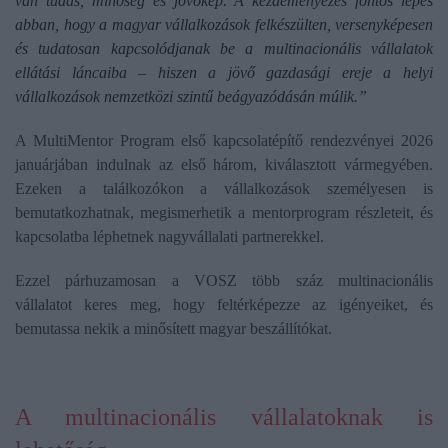
van tudás, minőség és jövőkép.
A kezdeményezés fontos lépés
abban, hogy a magyar vállalkozások felkészülten, versenyképesen
és tudatosan kapcsolódjanak be a multinacionális vállalatok
ellátási láncaiba – hiszen a jövő gazdasági ereje a helyi
vállalkozások nemzetközi szintű beágyazódásán múlik.”
A MultiMentor Program első kapcsolatépítő rendezvényei 2026
januárjában indulnak az első három, kiválasztott vármegyében.
Ezeken a találkozókon a vállalkozások személyesen is
bemutatkozhatnak, megismerhetik a mentorprogram részleteit, és
kapcsolatba léphetnek nagyvállalati partnerekkel.
Ezzel párhuzamosan a VOSZ több száz multinacionális
vállalatot keres meg, hogy feltérképezze az igényeiket, és
bemutassa nekik a minősített magyar beszállítókat.
A multinacionális vállalatoknak is