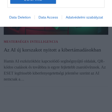
Data Deletion
Data Access
Adatvédelmi szabályzat
MESTERSÉGES INTELLIGENCIA
Az AI új korszakot nyitott a kibertámadásokban
Hamis AI eszközökhöz kapcsolódó segítségnyújtó oldalak, QR-
kódos csalások és továbbra is egyre fejlettebb zsarolóvírusok. Az
ESET legfrissebb kiberfenyegetettségi jelentése szerint az AI
nemcsak a…