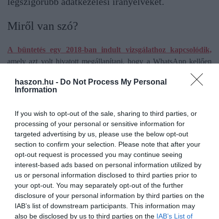
legszigorúbb adatkezelési irányelveket.
Miről van szó?
A büntetés egy 2018-ban indult vizsgálathoz kapcsolódik,
amely azt volt hivatott megállapítani, hogy a WhatsApp kellően
átláthatóan kezeli-e a felhasználói adatokat. A felmerülő
haszon.hu -
Do Not Process My Personal
problémák rendkívül technikai jellegűek voltak. A felügyelők
Information
egyebek között azt elemezték, hogy a cég megfelelően
tájékoztatta-e a felhasználókat az adataik kezeléséről, illetve, hogy
If you wish to opt-out of the sale, sharing to third parties, or
mennyire voltak világosak az adatvédelmi irányelvei. Az
processing of your personal or sensitive information for
utóbbiakat egyébként a cég az elmúlt években többször is
targeted advertising by us, please use the below opt-out
módosította. A bizottság döntése azt jelzi, hogy a cég nem tett
section to confirm your selection. Please note that after your
opt-out request is processed you may continue seeing
eleget a GDPR előírásoknak.
interest-based ads based on personal information utilized by
us or personal information disclosed to third parties prior to
A bizottság korábban még soha nem szabott ki ekkora bírságot
your opt-out. You may separately opt-out of the further
egyetlen vállalatra sem. Sőt, a GDPR előírásokhoz köthető
disclosure of your personal information by third parties on the
bírságok listáján is a második helyet foglalja el a WhatsApp esete,
IAB’s list of downstream participants. This information may
közvetlenül az Amazon mögött.
also be disclosed by us to third parties on the
IAB’s List of