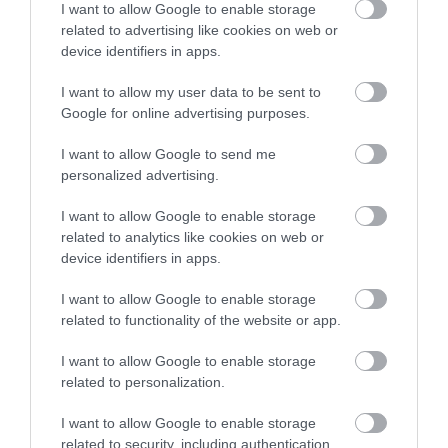
I want to allow Google to enable storage
related to advertising like cookies on web or
device identifiers in apps.
I want to allow my user data to be sent to
Google for online advertising purposes.
I want to allow Google to send me
personalized advertising.
I want to allow Google to enable storage
related to analytics like cookies on web or
device identifiers in apps.
I want to allow Google to enable storage
related to functionality of the website or app.
ÉLETSTÍLUS
I want to allow Google to enable storage
Ennyit költenek évente a feketeöves luxusimádók
related to personalization.
I want to allow Google to enable storage
A luxuspiac újra növekszik, ugyanakkor látványosan átalakult,
related to security, including authentication
mire hajlandók vagyonokat költeni a legtehetősebb vásárlók. A