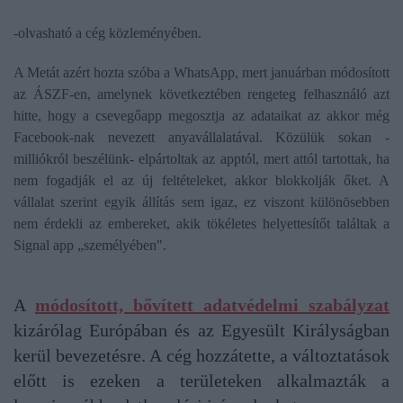
-olvasható a cég közleményében.
A Metát azért hozta szóba a WhatsApp, mert januárban módosított
az ÁSZF-en, amelynek következtében rengeteg felhasználó azt
hitte, hogy a csevegőapp megosztja az adataikat az akkor még
Facebook-nak nevezett anyavállalatával. Közülük sokan -
milliókról beszélünk- elpártoltak az apptól, mert attól tartottak, ha
nem fogadják el az új feltételeket, akkor blokkolják őket. A
vállalat szerint egyik állítás sem igaz, ez viszont különösebben
nem érdekli az embereket, akik tökéletes helyettesítőt találtak a
Signal app „személyében".
A
módosított, bővített adatvédelmi szabályzat
kizárólag Európában és az Egyesült Királyságban
kerül bevezetésre. A cég hozzátette, a változtatások
előtt is ezeken a területeken alkalmazták a