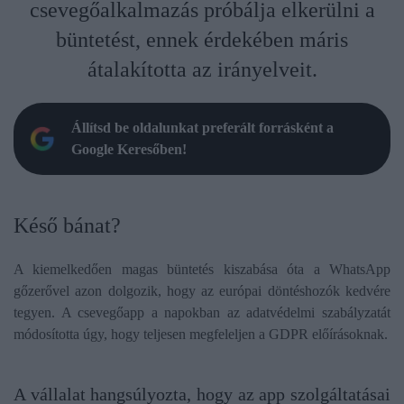
csevegőalkalmazás próbálja elkerülni a
büntetést, ennek érdekében máris
átalakította az irányelveit.
Állítsd be oldalunkat preferált forrásként a
Google Keresőben!
Késő bánat?
A kiemelkedően magas büntetés kiszabása óta a WhatsApp
gőzerővel azon dolgozik, hogy az európai döntéshozók kedvére
tegyen. A csevegőapp a napokban az adatvédelmi szabályzatát
módosította úgy, hogy teljesen megfeleljen a GDPR előírásoknak.
A vállalat hangsúlyozta, hogy az app szolgáltatásai