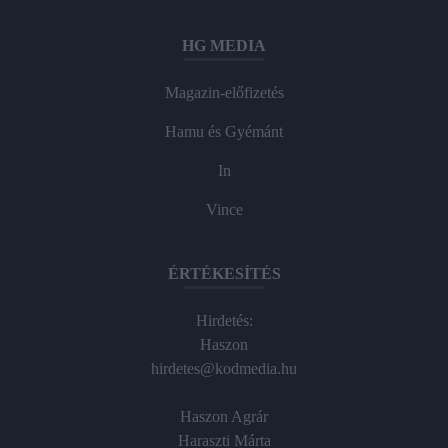
HG MEDIA
Magazin-előfizetés
Hamu és Gyémánt
In
Vince
ÉRTÉKESÍTÉS
Hirdetés:
Haszon
hirdetes@kodmedia.hu
Haszon Agrár
Haraszti Márta