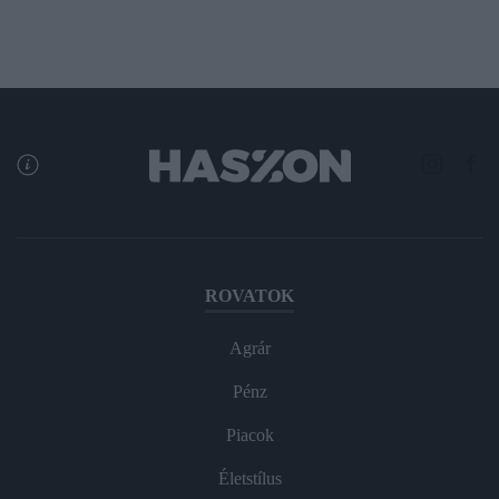
ROVATOK
Agrár
Pénz
Piacok
Életstílus