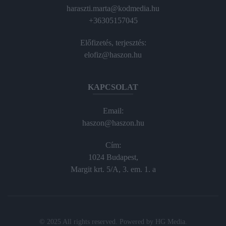
haraszti.marta@kodmedia.hu
+36305157045
Előfizetés, terjesztés:
elofiz@haszon.hu
KAPCSOLAT
Email:
haszon@haszon.hu
Cím:
1024 Budapest,
Margit krt. 5/A, 3. em. 1. a
© 2025 All rights reserved. Powered by
HG Media
.