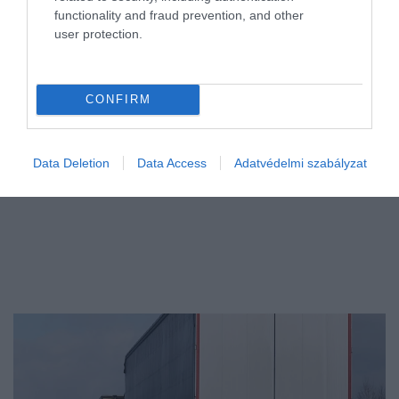
functionality and fraud prevention, and other
feltűnő logók és könnyen felismerhető státuszszimbólumok helyett
user protection.
egyre…
CONFIRM
Data Deletion
Data Access
Adatvédelmi szabályzat