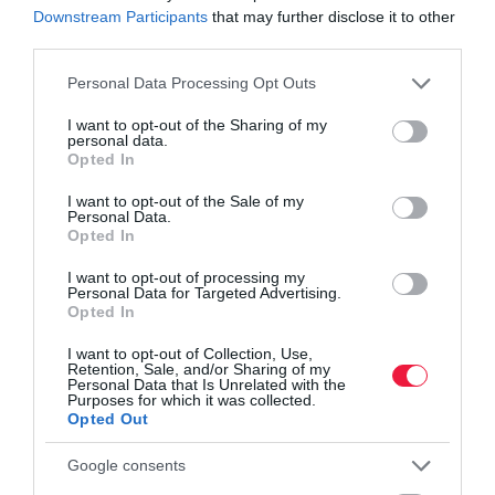
Downstream Participants
that may further disclose it to other
Ha valakit érdekel az Európai Adatvédelmi Testület vizsgálati
third parties.
jelentésének mind a 266 oldala,
ezen a linken
megtalálja.
Please note that this website/app uses one or more Google
Personal Data Processing Opt Outs
services and may gather and store information including but
not limited to your visit or usage behaviour. You may click to
I want to opt-out of the Sharing of my
facebook
meta
whatsapp
adatvédelem
büntetés
personal data.
grant or deny consent to Google and its third-party tags to
Opted In
use your data for below specified purposes in below Google
gdpr
újítás
consent section.
I want to opt-out of the Sale of my
Personal Data.
Opted In
I want to opt-out of processing my
Personal Data for Targeted Advertising.
Opted In
I want to opt-out of Collection, Use,
Retention, Sale, and/or Sharing of my
Personal Data that Is Unrelated with the
Purposes for which it was collected.
Opted Out
Google consents