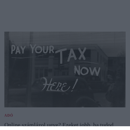
ADÓ
Online számlázol ugye? Ezeket jobb, ha tudod…