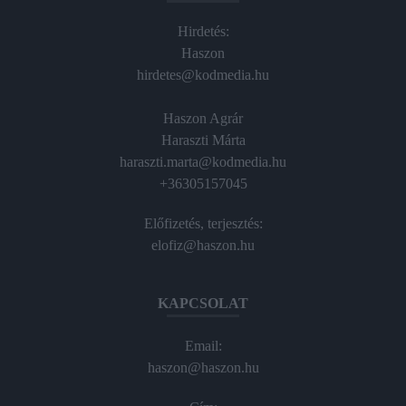
Hirdetés:
Haszon
hirdetes@kodmedia.hu
Haszon Agrár
Haraszti Márta
haraszti.marta@kodmedia.hu
+36305157045
Előfizetés, terjesztés:
elofiz@haszon.hu
KAPCSOLAT
Email:
haszon@haszon.hu