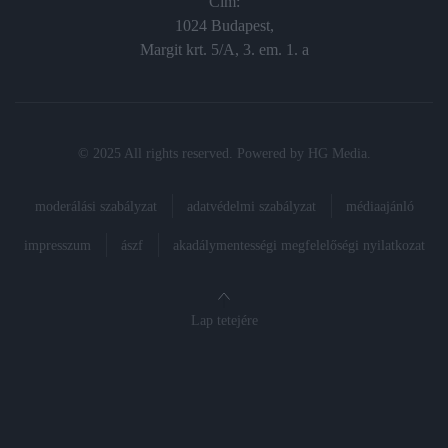
Cím:
1024 Budapest,
Margit krt. 5/A, 3. em. 1. a
© 2025 All rights reserved. Powered by
HG Media
.
moderálási szabályzat
adatvédelmi szabályzat
médiaajánló
impresszum
ászf
akadálymentességi megfelelőségi nyilatkozat
Lap tetejére