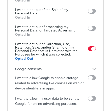
Opted In
use your data for below specified purposes in below Google
consent section.
I want to opt-out of the Sale of my
Personal Data.
Opted In
I want to opt-out of processing my
Personal Data for Targeted Advertising.
Opted In
I want to opt-out of Collection, Use,
Retention, Sale, and/or Sharing of my
Personal Data that Is Unrelated with the
Purposes for which it was collected.
PÁLYÁZAT
Opted Out
Hölgyek! Vállalkozzatok! Itt van egy kis segítség!
Google consents
660 millió forintból a sikeres női vállalkozások számát szeretné
I want to allow Google to enable storage
növelni egy vállalkozásélénkítő program.
related to advertising like cookies on web or
device identifiers in apps.
I want to allow my user data to be sent to
Google for online advertising purposes.