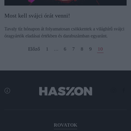
Most kell svájci órát venni!
Tavaly tíz hónapon át folyamatosan csökkentek a világhírű svájci
óragyártók eladásai értékben és darabszámban egyaránt.
Előző
1
6
7
8
9
10
…
ROVATOK