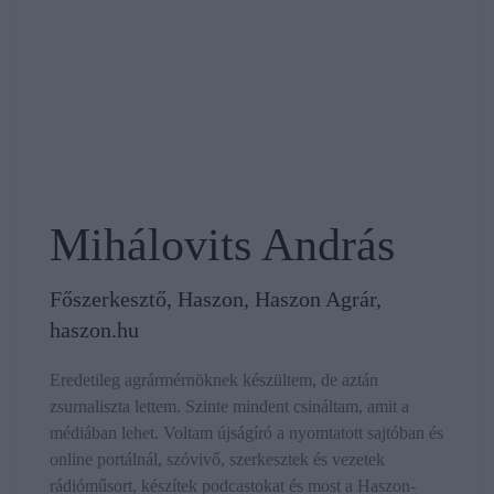
Mihálovits András
Főszerkesztő, Haszon, Haszon Agrár,
haszon.hu
Eredetileg agrármérnöknek készültem, de aztán
zsurnaliszta lettem. Szinte mindent csináltam, amit a
médiában lehet. Voltam újságíró a nyomtatott sajtóban és
online portálnál, szóvivő, szerkesztek és vezetek
rádióműsort, készítek podcastokat és most a Haszon-