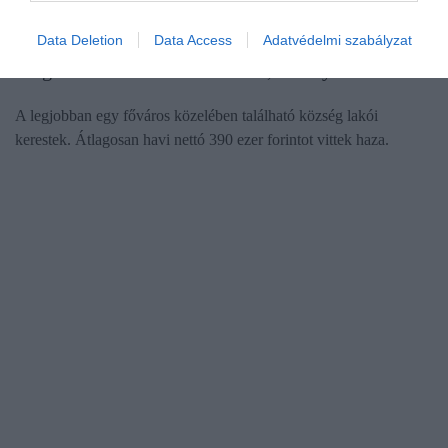
MUNKA
Data Deletion
Data Access
Adatvédelmi szabályzat
Megmondod hol laksz? Tudom, mennyit keresel!
A legjobban egy főváros közelében található község lakói
kerestek. Átlagosan havi nettó 390 ezer forintot vittek haza.