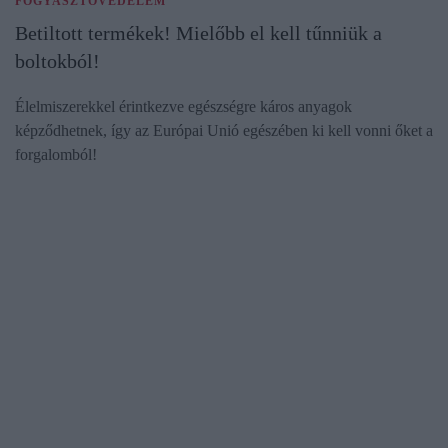
FOGYASZTÓVÉDELEM
Betiltott termékek! Mielőbb el kell tűnniük a
boltokból!
Élelmiszerekkel érintkezve egészségre káros anyagok
képződhetnek, így az Európai Unió egészében ki kell vonni őket a
forgalomból!