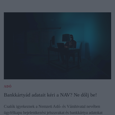
ADÓ
Bankkártyád adatait kéri a NAV? Ne dőlj be!
Csalók igyekeznek a Nemzeti Adó- és Vámhivatal nevében
ügyfélkapu bejelentkezési jelszavakat és bankkártya adatokat