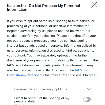
haszon.hu -
Do Not Process My Personal
Mindenkinek, aki számlát állít ki, online kell adatot szolgáltatnia
Information
az adóhatóságnak. A szabály már él, de még van három hónap
türelmi idő.
If you wish to opt-out of the sale, sharing to third parties, or
processing of your personal or sensitive information for
targeted advertising by us, please use the below opt-out
section to confirm your selection. Please note that after your
opt-out request is processed you may continue seeing
interest-based ads based on personal information utilized by
us or personal information disclosed to third parties prior to
your opt-out. You may separately opt-out of the further
disclosure of your personal information by third parties on the
IAB’s list of downstream participants. This information may
also be disclosed by us to third parties on the
IAB’s List of
Downstream Participants
that may further disclose it to other
third parties.
Please note that this website/app uses one or more Google
Personal Data Processing Opt Outs
services and may gather and store information including but
not limited to your visit or usage behaviour. You may click to
I want to opt-out of the Sharing of my
personal data.
grant or deny consent to Google and its third-party tags to