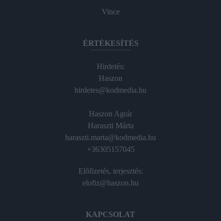
Vince
ÉRTÉKESÍTÉS
Hirdetés:
Haszon
hirdetes@kodmedia.hu
Haszon Agrár
Haraszti Márta
haraszti.marta@kodmedia.hu
+36305157045
Előfizetés, terjesztés:
elofiz@haszon.hu
KAPCSOLAT