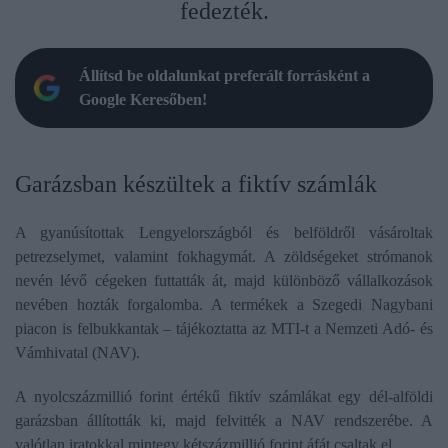
fedezték.
Állítsd be oldalunkat preferált forrásként a
Google Keresőben!
Garázsban készültek a fiktív számlák
A gyanúsítottak Lengyelországból és belföldről vásároltak
petrezselymet, valamint fokhagymát. A zöldségeket strómanok
nevén lévő cégeken futtatták át, majd különböző vállalkozások
nevében hozták forgalomba. A termékek a Szegedi Nagybani
piacon is felbukkantak – tájékoztatta az MTI-t a Nemzeti Adó- és
Vámhivatal (NAV).
A nyolcszázmillió forint értékű fiktív számlákat egy dél-alföldi
garázsban állították ki, majd felvitték a NAV rendszerébe. A
valótlan iratokkal mintegy kétszázmillió forint áfát csaltak el.