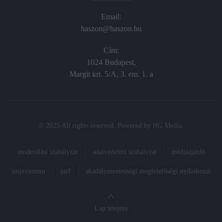
Email:
haszon@haszon.hu
Cím:
1024 Budapest,
Margit krt. 5/A, 3. em. 1. a
© 2025 All rights reserved. Powered by
HG Media
.
moderálási szabályzat
adatvédelmi szabályzat
médiaajánló
impresszum
ászf
akadálymentességi megfelelőségi nyilatkozat
Lap tetejére