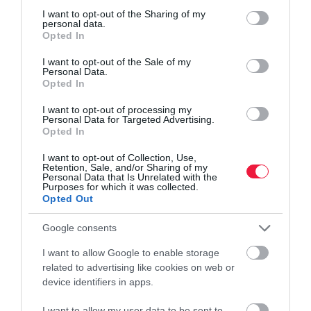
not limited to your visit or usage behaviour. You may click to
I want to opt-out of the Sharing of my
personal data.
grant or deny consent to Google and its third-party tags to
Opted In
use your data for below specified purposes in below Google
consent section.
I want to opt-out of the Sale of my
Personal Data.
Opted In
I want to opt-out of processing my
Personal Data for Targeted Advertising.
Opted In
NÖVÉNYTERMESZTÉS
I want to opt-out of Collection, Use,
Legfeljebb néhány helyen enyhül az aszály
Retention, Sale, and/or Sharing of my
Personal Data that Is Unrelated with the
Purposes for which it was collected.
Hiába fordultak elő az elmúlt napokban is záporok összességében
Opted Out
többfelé az országban, az ezekből hullott csapadék a legtöbb
Google consents
helyen olyan kevés volt, ami legfeljebb a talaj
nedvességvesztését…
I want to allow Google to enable storage
related to advertising like cookies on web or
device identifiers in apps.
I want to allow my user data to be sent to