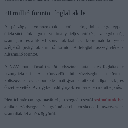
20 millió forintot foglaltak le
A pénzügyi nyomozóknak sikerült lefoglalniuk egy éppen
értékesített fokhagymaszállítmány teljes értékét, az egyik cég
számlájáról és a fiktív bizonylatok kiállítását koordináló könyvelő
széfjéből pedig több millió forintot. A lefoglalt összeg elérte a
húszmillió forintot.
A NAV munkatársai tizenöt helyszínen kutattak és foglaltak le
bizonyítékokat. A könyvelőt bűnszövetségben elkövetett
költségvetési csalás bűntette miatt gyanúsítottként hallgatták ki, és
őrizetbe vették. Az ügyben eddig nyolc ember ellen indult eljárás.
Idén februárban egy másik olyan szegedi esetről
számoltunk be
,
amikor zöldséggel és gyümölccsel kereskedő bűnszervezetet
számoltak fel a pénzügyőrök.