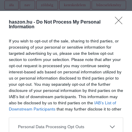
áfa
nav
zöldség
kereskedelem
bűncselekmény
haszon.hu -
Do Not Process My Personal
Information
If you wish to opt-out of the sale, sharing to third parties, or
processing of your personal or sensitive information for
targeted advertising by us, please use the below opt-out
section to confirm your selection. Please note that after your
opt-out request is processed you may continue seeing
interest-based ads based on personal information utilized by
us or personal information disclosed to third parties prior to
your opt-out. You may separately opt-out of the further
disclosure of your personal information by third parties on the
IAB’s list of downstream participants. This information may
also be disclosed by us to third parties on the
IAB’s List of
Downstream Participants
that may further disclose it to other
third parties.
Please note that this website/app uses one or more Google
Personal Data Processing Opt Outs
services and may gather and store information including but